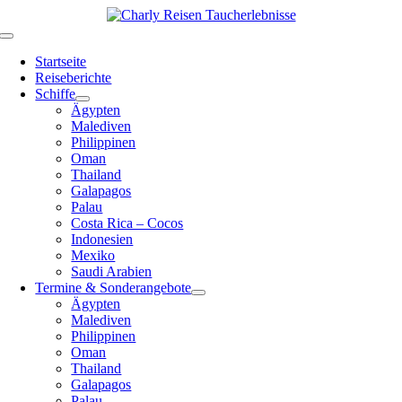
Zum
Inhalt
Toggle
springen
Navigation
Startseite
Reiseberichte
Schiffe
Ägypten
Malediven
Philippinen
Oman
Thailand
Galapagos
Palau
Costa Rica – Cocos
Indonesien
Mexiko
Saudi Arabien
Termine & Sonderangebote
Ägypten
Malediven
Philippinen
Oman
Thailand
Galapagos
Palau