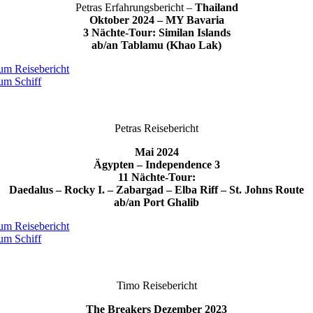
Petras Erfahrungsbericht –
Thailand
Oktober 2024 –
MY Bavaria
3 Nächte-Tour: Similan Islands
ab/an Tablamu (Khao Lak)
um Reisebericht
um Schiff
Petras Reisebericht
Mai 2024
Ägypten – Independence 3
11 Nächte-Tour:
Daedalus – Rocky I. – Zabargad – Elba Riff – St. Johns Route
ab/an Port Ghalib
um Reisebericht
um Schiff
Timo Reisebericht
The Breakers Dezember 2023