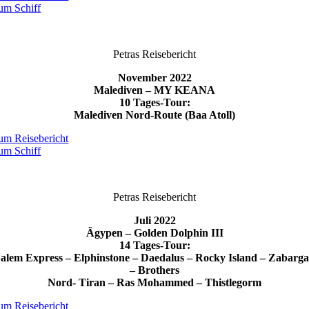
um Schiff
Petras Reisebericht
November 2022
Malediven – MY KEANA
10 Tages-Tour:
Malediven Nord-Route (Baa Atoll)
um Reisebericht
um Schiff
Petras Reisebericht
Juli 2022
Ägypen – Golden Dolphin III
14 Tages-Tour:
alem Express – Elphinstone – Daedalus – Rocky Island – Zabarg
–
Brothers
Nord- Tiran – Ras Mohammed – Thistlegorm
um Reisebericht