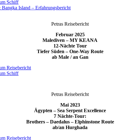
um Schiff
 Bangka Island – Erfahrungsbericht
Petras Reisebericht
Februar 2025
Malediven – MY KEANA
12-Nächte Tour
Tiefer Süden – One-Way Route
ab Male / an Gan
um Reisebericht
um Schiff
Petras Reisebericht
Mai 2023
Ägypten – Sea Serpent Excellence
7 Nächte-Tour:
Brothers – Daedalus – Elphinstone Route
ab/an Hurghada
um Reisebericht