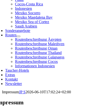
Cocos-Costa Rica
Indonesien
Mexiko Socorro
Mexiko Magdalena Bay
Mexiko Sea of Cortez
Saudi Arabien
Sonderangebote
Routen
Routenbeschreibung Ägypten
Routenbeschreibung Malediven
Routenbeschreibung Oman
Routenbeschreibung Thailand
Routenbeschreibung Galapagos
Routenbeschreibung Cocos
Informationen Indonesien
Taucher-Hotels
Extras
Kontakt
Newsletter
Impressum
JP S
2026-06-10T17:02:24+02:00
mpressum