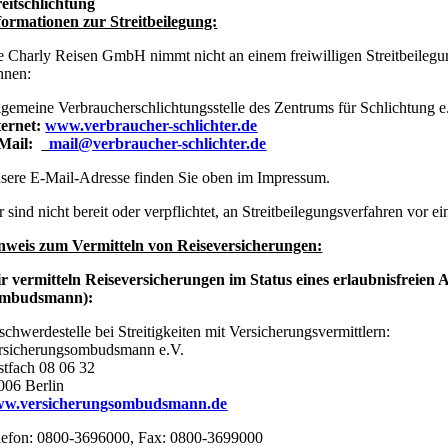
reitschlichtung
formationen zur Streitbeilegung:
e Charly Reisen GmbH nimmt nicht an einem freiwilligen Streitbeilegungs
nnen:
lgemeine Verbraucherschlichtungsstelle des Zentrums für Schlichtung 
ternet:
www.verbraucher-schlichter.de
Mail:
mail@verbraucher-schlichter.de
sere E-Mail-Adresse finden Sie oben im Impressum.
r sind nicht bereit oder verpflichtet, an Streitbeilegungsverfahren vor e
nweis zum Vermitteln von Reiseversicherungen:
r vermitteln Reiseversicherungen im Status eines erlaubnisfreie
mbudsmann):
schwerdestelle bei Streitigkeiten mit Versicherungsvermittlern:
rsicherungsombudsmann e.V.
stfach 08 06 32
006 Berlin
w.versicherungsombudsmann.de
lefon: 0800-3696000, Fax: 0800-3699000