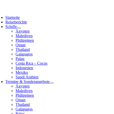
Zum
Inhalt
oggle
springen
avigation
Startseite
Reiseberichte
Schiffe
Ägypten
Malediven
Philippinen
Oman
Thailand
Galapagos
Palau
Costa Rica – Cocos
Indonesien
Mexiko
Saudi Arabien
Termine & Sonderangebote
Ägypten
Malediven
Philippinen
Oman
Thailand
Galapagos
Palau