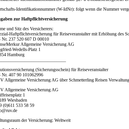
rtschafts-Identifikationnummer (W-IdNr): folgt wenn die Nummer verg
gaben zur Haftpflichtversicherung
me und Sitz des Versicherers:
ezial-Haftpflichtversicherung für Reiseveranstalter mit Erhöhung des 
 Nr. 237 520 607 D 00010
nseMerkur Allgemeine Versicherung AG
egfried-Wedells-Platz 1
354 Hamburg
_____________________________
utionsversicherung (Sicherungsschein) für Reiseveranstalter
 Nr. 407 90 101062996
V Allgemeine Versicherung AG über Schmetterling Reisen Verwalt
V Allgemeine Versicherung AG
iffeisenplatz 1
189 Wiesbaden
9 (0)611 533 58 59
fo@ruv.de
ltungsraum der Versicherung: Weltweit