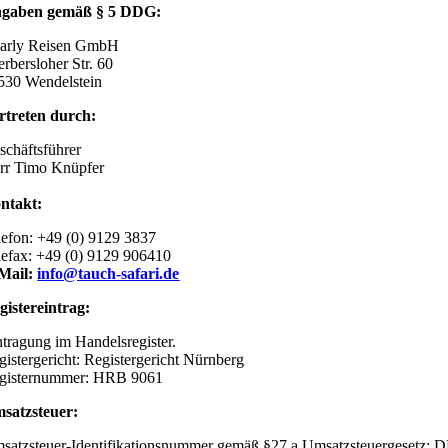
gaben gemäß § 5 DDG:
arly Reisen GmbH
erbersloher Str. 60
530 Wendelstein
rtreten durch:
schäftsführer
rr Timo Knüpfer
ntakt:
lefon: +49 (0) 9129 3837
lefax: +49 (0) 9129 906410
Mail:
info@tauch-safari.de
gistereintrag:
ntragung im Handelsregister.
gistergericht: Registergericht Nürnberg
gisternummer: HRB 9061
satzsteuer:
satzsteuer-Identifikationsnummer gemäß §27 a Umsatzsteuergesetz: