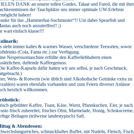
IELEN DANK an unsere tollen Guides, Talaat und Fared, die mit ihre
achkenntnissen der Tauchplätze uns immer optimale UW-Erlebnis
rmöglicht haben!
anke für das „Hammerhai-Suchmuster“!! Um dabei Spearfish und
antas auch noch anzutreffen!! ;)
hr wart einfach klasse!!!
ulinarik:
s steht immer kaltes & warmes Wasser, verschiedene Teesorten, sowie
oftdrinks (Cola, Fanta etc.) zur Verfügung.
ine Nespressomaschine erfüllte den Kaffeeliebhabern einen
usätzlichen, duftende Kaffeegenuss.
Die Kaffee-Kapseln dafür hatten wir uns selbst, je nach Geschmack,
itgebracht.)
ier, Weis- & Rotwein (wie üblich sind Alkoholische Getränke extra zu
ezahlen) waren ebenfalls vorhanden und zum Feiern diverser Anlässe
uch herzlich willkommen.
rühstück:
risch gebrühter Kaffee, Toast, Käse, Wurst, Pfannkuchen, Eier, je nach
usto frisch zubereitet, frisches Obst, Marmelade, Honig, Schokocreme,
eftige Beilagen (teilweise landestypisch) Saft.
ittag & Abendessen:
bwechslungsreiches, schmackhaftes Buffet, mit Nudeln, Fleisch, Fisch