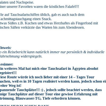
alaten und Nachspeise.
iner unserer Favoriten waren die köstlichen Falafel!!!
ie auf Tauchsafarischiffen üblich, gab es auch nach dem
achmittagstauchgang einen Snack.
twas Süßes z.B. Kuchen und etwas Herzhaftes als Fingerfond mit
rischen Säften verkürzte das Warten bis zum Abendessen.
inweis:
o ein Reisebericht kann natürlich immer nur persönlich & individuelle
ahrnehmung widerspiegeln.
esümee:
in weiteres Mal hat mich eine Tauchsafari in Ägypten absolut
egeistert!!!
iese Route würde ich noch lieber mit einer 14 – Tages Tour
achen, weil es in 10 Tagen realisiert werden kann, jedoch schon e
eiter Weg ist!
pannende Tauchplätze!!! :) , jedoch sollte beachtet werden, dass
inige Tauchplätze auf dieser Tour eine gewisse Erfahrung mit
trömung, Blauwasser-TG, Tiefe erfordern können.