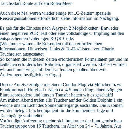
Tauchsafari-Route auf dem Roten Meer.
Auch diese Mal waren wieder einige für „C-Zeiten“ spezielle
Reiseorganisationen erforderlich, siehe Information im Nachgang.
Es gab für die Einreise nach Ägypten 2 Möglichkeiten. Entweder
einen negativen PCR-Test oder eine vollständige C-Impfung mit den
entsprechenden Unterlagen & QR-Code.
(Wie immer waren alle Reisenden mit den erforderlichen
Informationen, Hinweisen, Links & To-Do-Listen“ von Charly
Tauchreisen ausgestattet.
So konnten die in diesen Zeiten erforderlichen Formalitäten gut und im
zeitlichen erforderlichen Rahmen, organisiert werden. Ebenso wurden
wir auch unterwegs auf dem Laufenden gehalten über evtl.
Änderungen bezüglich der Orga.)
Unsere Anreise erfolgte mit einem Condor-Flug via München bzw.
Frankfurt nach Hurghada. Nach ca. 4 Stunden Flug, einem zügigen
Einreiseprozedere und kurzen Transfer hatten wir es geschafft!
Am frühen Abend trafen alle Taucher auf der Golden Dolphin 1 ein,
welche uns im Licht des Sonnenuntergangs anstrahlte. Die Kabinen
wurden belegt, Tauchequipment für die kommenden Tage und
Tauchgänge vorbereitet.
Vorfreudige Aufregung machte sich breit unter der bunt gemischten
Tauchergruppe von 16 Tauchern, im Alter von 24 – 71 Jahren. Aus