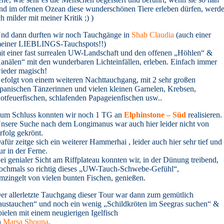
nd im offenen Ozean diese wunderschönen Tiere erleben dürfen, werd
ch milder mit meiner Kritik ;) )
nd dann durften wir noch Tauchgänge in
Shab Claudia
(auch einer
einer LIEBLINGS-Tauchspots!!)
it einer fast surrealen UW-Landschaft und den offenen „Höhlen“ &
anälen“ mit den wunderbaren Lichteinfällen, erleben. Einfach immer
ieder magisch!
efolgt von einem weiteren Nachttauchgang, mit 2 sehr großen
panischen Tänzerinnen und vielen kleinen Garnelen, Krebsen,
otfeuerfischen, schlafenden Papageienfischen usw..
um Schluss konnten wir noch 1 TG an
Elphinstone – Süd
realisieren.
nsere Suche nach dem Longimanus war auch hier leider nicht von
rfolg gekrönt.
afür zeitge sich ein weiterer Hammerhai , leider auch hier sehr tief und
ur in der Ferne.
ei
genialer Sicht am Riffplateau konnten wir, in der Dünung treibend,
ochmals so richtig dieses „UW-Tauch-Schwebe-Gefühl“,
mzingelt von vielen bunten Fischen, genießen.
er allerletzte Tauchgang dieser Tour war dann zum gemütlich
austauchen“ und noch ein wenig „Schildkröten im Seegras suchen“ &
pielen mit einem neugierigen Igelfisch
n
Marsa Shouna
.