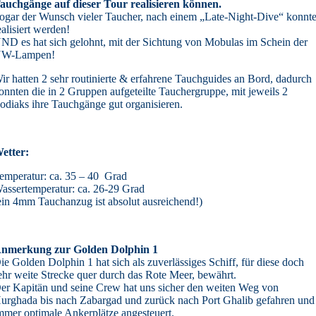
auchgänge auf dieser Tour realisieren können.
ogar der Wunsch vieler Taucher, nach einem „Late-Night-Dive“ konnt
ealisiert werden!
ND es hat sich gelohnt, mit der Sichtung von Mobulas im Schein der
W-Lampen!
ir hatten 2 sehr routinierte & erfahrene Tauchguides an Bord, dadurch
onnten die in 2 Gruppen aufgeteilte Tauchergruppe, mit jeweils 2
odiaks ihre Tauchgänge gut organisieren.
etter:
emperatur: ca. 35 – 40 Grad
assertemperatur: ca. 26-29 Grad
ein 4mm Tauchanzug ist absolut ausreichend!)
nmerkung zur Golden Dolphin 1
ie Golden Dolphin 1 hat sich als zuverlässiges Schiff, für diese doch
ehr weite Strecke quer durch das Rote Meer, bewährt.
er Kapitän und seine Crew hat uns sicher den weiten Weg von
urghada bis nach Zabargad und zurück nach Port Ghalib gefahren und
mmer optimale Ankerplätze angesteuert.