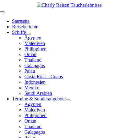
Zum
Inhalt
Toggle
springen
Navigation
Startseite
Reiseberichte
Schiffe
Ägypten
Malediven
Philippinen
Oman
Thailand
Galapagos
Palau
Costa Rica – Cocos
Indonesien
Mexiko
Saudi Arabien
Termine & Sonderangebote
Ägypten
Malediven
Philippinen
Oman
Thailand
Galapagos
Palau