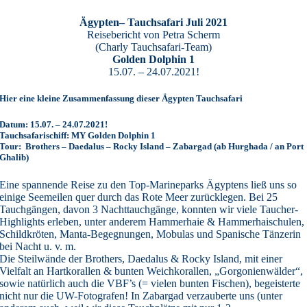
Ägypten– Tauchsafari Juli 2021
Reisebericht von Petra Scherm
(Charly Tauchsafari-Team)
Golden Dolphin 1
15.07. – 24.07.2021!
Hier eine kleine Zusammenfassung dieser Ägypten Tauchsafari
Datum: 15.07. – 24.07.2021!
Tauchsafarischiff:
MY Golden Dolphin 1
Tour: Brothers – Daedalus – Rocky Island – Zabargad
(ab Hurghada / an Port
Ghalib)
Eine spannende Reise zu den Top-Marineparks Ägyptens ließ uns so
einige Seemeilen quer durch das Rote Meer zurücklegen. Bei 25
Tauchgängen, davon 3 Nachttauchgänge, konnten wir viele Taucher-
Highlights erleben, unter anderem Hammerhaie & Hammerhaischulen,
Schildkröten, Manta-Begegnungen, Mobulas und Spanische Tänzerin
bei Nacht u. v. m.
Die Steilwände der Brothers, Daedalus & Rocky Island, mit einer
Vielfalt an Hartkorallen & bunten Weichkorallen, „Gorgonienwälder“,
sowie natürlich auch die VBF’s (= vielen bunten Fischen), begeisterte
nicht nur die UW-Fotografen! In Zabargad verzauberte uns (unter