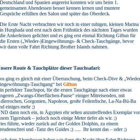
Deutschland und Spanien angereist konnten wir uns beim 1.
gemeinsamen Abendessen besser kennen lernen und muntere
Gespräche erfüllten den Salon und später das Oberdeck.
Die Erste Nacht verbrachten wir noch in einer ruhigen, kleinen Marina
in Hurghada und erst nach dem Frühstück des nächsten Tages wurden
die Ankerleinen gelichtet und es ging erst einmal Richtung Giftun für
die Ersten („Wieder-)Eingewöhnungs- & Check-Tauchgänge, bevor
wir dann volle Fahrt Richtung Brother Islands nahmen.
nsere Route &
Tauchplätze dieser Tauchsafari:
os ging es gleich mit einer Überraschung, beim Check-Dive & „Wieder
ingewöhnungs-Tauchgang“ bei
Giftun
in perfekter Tauchspot, für die ersten Tauchgänge nach einer etwas
ängeren „Zwangs-Oberflächen-Pause“ einiger Mitreisenden, mit
dlerrochen, Gorgonien, Napoleon, große Feilenfische, La-Na-Bü-Ba
nd einiges mehr ;)
ND dann noch ein, in Ägypten ehr selten anzutreffendes Exemplar vo
inem Tigershark – jedoch noch einige Meter tiefer als wir. ;)
ies führte, wieder zurück auf der Golden Dolphin, zu einem
reudenschrei und -Tanz des Guides ;) …. Ihr kennt das – oder ;)
ach dem Abendessen haben wir dann die Nacht über Fahrt Richtung