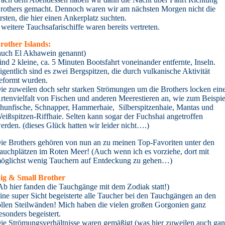
rothers gemacht. Dennoch waren wir am nächsten Morgen nicht die
rsten, die hier einen Ankerplatz suchten.
 weitere Tauchsafarischiffe waren bereits vertreten.
rother Islands:
auch El Akhawein genannt)
ind 2 kleine, ca. 5 Minuten Bootsfahrt voneinander entfernte, Inseln.
igentlich sind es zwei Bergspitzen, die durch vulkanische Aktivität
eformt wurden.
ie zuweilen doch sehr starken Strömungen um die Brothers locken ein
rtenvielfalt von Fischen und anderen Meerestieren an, wie zum Beispie
hunfische, Schnapper, Hammerhaie, Silberspitzenhaie, Mantas und
eißspitzen-Riffhaie. Selten kann sogar der Fuchshai angetroffen
erden. (dieses Glück hatten wir leider nicht….)
ie Brothers gehören von nun an zu meinen Top-Favoriten unter den
auchplätzen im Roten Meer! (Auch wenn ich es vorziehe, dort mit
öglichst wenig Tauchern auf Entdeckung zu gehen…)
ig & Small Brother
Ab hier fanden die Tauchgänge mit dem Zodiak statt!)
ine super Sicht begeisterte alle Taucher bei den Tauchgängen an den
ollen Steilwänden!
Mich haben die vielen großen Gorgonien ganz
esonders begeistert.
ie Strömungsverhältnisse waren gemäßigt (was hier zuweilen auch ga