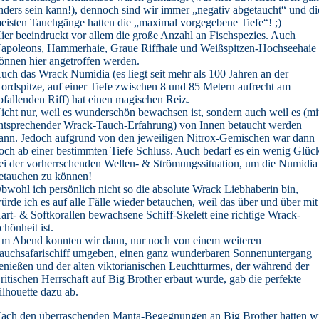
nders sein kann!), dennoch sind wir immer „negativ abgetaucht“ und di
eisten Tauchgänge hatten die „maximal vorgegebene Tiefe“! ;)
ier beeindruckt vor allem die große Anzahl an Fischspezies. Auch
apoleons, Hammerhaie, Graue Riffhaie und Weißspitzen-Hochseehaie
önnen hier angetroffen werden.
uch das Wrack Numidia
(es liegt seit mehr als 100 Jahren an der
ordspitze, auf einer Tiefe zwischen 8 und 85 Metern aufrecht am
bfallenden Riff
) hat einen magischen Reiz.
icht nur, weil es wunderschön bewachsen ist, sondern auch weil es (mi
ntsprechender Wrack-Tauch-Erfahrung) von Innen betaucht werden
ann. Jedoch aufgrund von den jeweiligen Nitrox-Gemischen war dann
och ab einer bestimmten Tiefe Schluss. Auch bedarf es ein wenig Glüc
ei der vorherrschenden Wellen- & Strömungssituation, um die Numidia
etauchen zu können!
bwohl ich persönlich nicht so die absolute Wrack Liebhaberin bin,
ürde ich es auf alle Fälle wieder betauchen, weil das über und über mit
art- & Softkorallen bewachsene Schiff-Skelett eine richtige Wrack-
chönheit ist.
m Abend konnten wir dann, nur noch von einem weiteren
auchsafarischiff umgeben, einen ganz wunderbaren Sonnenuntergang
enießen und der alten viktorianischen Leuchtturmes, der während der
ritischen Herrschaft auf Big Brother erbaut wurde, gab die perfekte
ilhouette dazu ab.
ach den überraschenden Manta-Begegnungen an Big Brother hatten w