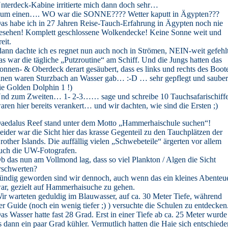
nterdeck-Kabine irritierte mich dann doch sehr…
um einen…. WO war die SONNE???? Wetter kaputt in Ägypten???
as habe ich in 27 Jahren Reise-Tauch-Erfahrung in Ägypten noch nie
esehen! Komplett geschlossene Wolkendecke! Keine Sonne weit und
reit.
dann dachte ich es regnet nun auch noch in Strömen, NEIN-weit gefehlt
as war die tägliche „Putzroutine“ am Schiff. Und die Jungs hatten das
onnen- & Oberdeck derart gesäubert, dass es links und rechts des Boot
inen waren Sturzbach an Wasser gab… :-D … sehr gepflegt und saube
ie Golden Dolphin 1 !)
nd zum Zweiten… 1- 2-3…… sage und schreibe 10 Tauchsafarischiff
aren hier bereits verankert… und wir dachten, wie sind die Ersten ;)
aedalus Reef stand unter dem Motto „Hammerhaischule suchen“!
eider war die Sicht hier das krasse Gegenteil zu den Tauchplätzen der
rother Islands. Die auffällig vielen „Schwebeteile“ ärgerten vor allem
uch die UW-Fotografen.
b das nun am Vollmond lag, dass so viel Plankton / Algen die Sicht
rschwerten?
ündig geworden sind wir dennoch, auch wenn das ein kleines Abenteu
ar, gezielt auf Hammerhaisuche zu gehen.
ir warteten geduldig im Blauwasser, auf ca. 30 Meter Tiefe, während
er Guide (noch ein wenig tiefer ;) ) versuchte die Schulen zu entdecken
as Wasser hatte fast 28 Grad. Erst in einer Tiefe ab ca. 25 Meter wurde
s dann ein paar Grad kühler. Vermutlich hatten die Haie sich entschied