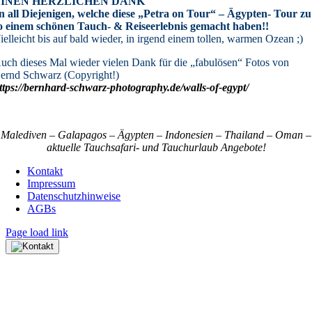
EINEN HERZLICHEN DANK
n all Diejenigen, welche diese
„Petra on Tour“ – Ägypten- Tour zu
o einem schönen Tauch- & Reiseerlebnis gemacht haben!!
ielleicht bis auf bald wieder, in irgend einem tollen, warmen Ozean ;)
uch dieses Mal wieder vielen Dank für die „fabulösen“ Fotos von
ernd Schwarz (Copyright!)
ttps://bernhard-schwarz-photography.de/walls-of-egypt/
Malediven – Galapagos – Ägypten – Indonesien – Thailand – Oman –
aktuelle Tauchsafari- und Tauchurlaub Angebote!
Kontakt
Impressum
Datenschutzhinweise
AGBs
Page load link
Nach
oben