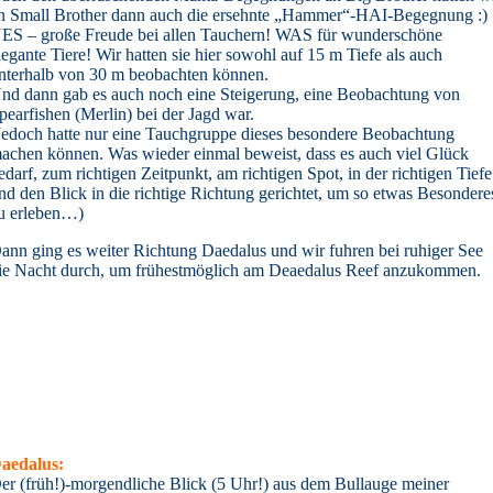
n Small Brother dann auch die ersehnte „Hammer“-HAI-Begegnung :)
ES – große Freude bei allen Tauchern! WAS für wunderschöne
legante Tiere! Wir hatten sie hier sowohl auf 15 m Tiefe als auch
nterhalb von 30 m beobachten können.
nd dann gab es auch noch eine Steigerung, eine Beobachtung von
pearfishen (Merlin) bei der Jagd war.
Jedoch hatte nur eine Tauchgruppe dieses besondere Beobachtung
achen können. Was wieder einmal beweist, dass es auch viel Glück
edarf, zum richtigen Zeitpunkt, am richtigen Spot, in der richtigen Tiefe
nd den Blick in die richtige Richtung gerichtet, um so etwas Besondere
u erleben…)
ann ging es weiter Richtung Daedalus und wir fuhren bei ruhiger See
ie Nacht durch, um frühestmöglich am Deaedalus Reef anzukommen.
aedalus:
er (früh!)-morgendliche Blick (5 Uhr!) aus dem Bullauge meiner