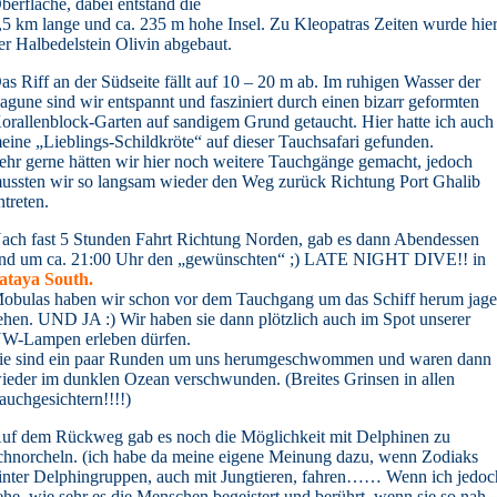
berfläche, dabei entstand die
,5 km lange und ca. 235 m hohe Insel. Zu Kleopatras Zeiten wurde hie
er Halbedelstein Olivin abgebaut.
as Riff an der Südseite fällt auf 10 – 20 m ab. Im ruhigen Wasser der
agune sind wir entspannt und fasziniert durch einen bizarr geformten
orallenblock-Garten auf sandigem Grund getaucht. Hier hatte ich auch
eine „Lieblings-Schildkröte“ auf dieser Tauchsafari gefunden.
ehr gerne hätten wir hier noch weitere Tauchgänge gemacht, jedoch
ussten wir so langsam wieder den Weg zurück Richtung Port Ghalib
ntreten.
ach fast 5 Stunden Fahrt Richtung Norden, gab es dann Abendessen
nd um ca. 21:00 Uhr den „gewünschten“ ;) LATE NIGHT DIVE!! in
ataya South.
obulas haben wir schon vor dem Tauchgang um das Schiff herum jag
ehen. UND JA :) Wir haben sie dann plötzlich auch im Spot unserer
W-Lampen erleben dürfen.
ie sind ein paar Runden um uns herumgeschwommen und waren dann
ieder im dunklen Ozean verschwunden. (Breites Grinsen in allen
auchgesichtern!!!!)
uf dem Rückweg gab es noch die Möglichkeit mit Delphinen zu
chnorcheln. (ich habe da meine eigene Meinung dazu, wenn Zodiaks
inter Delphingruppen, auch mit Jungtieren, fahren…… Wenn ich jedoc
ehe, wie sehr es die Menschen begeistert und berührt, wenn sie so nah