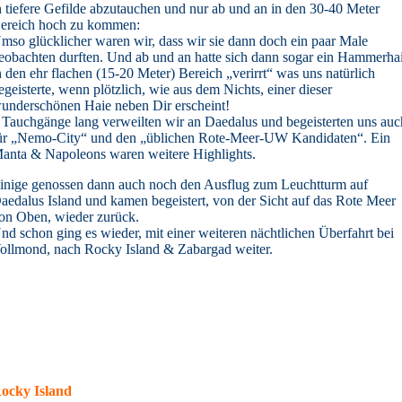
n tiefere Gefilde abzutauchen und nur ab und an in den 30-40 Meter
ereich hoch zu kommen:
mso glücklicher waren wir, dass wir sie dann doch ein paar Male
eobachten durften. Und ab und an hatte sich dann sogar ein Hammerha
n den ehr flachen (15-20 Meter) Bereich „verirrt“ was uns natürlich
egeisterte, wenn plötzlich, wie aus dem Nichts, einer dieser
underschönen Haie neben Dir erscheint!
 Tauchgänge lang verweilten wir an Daedalus und begeisterten uns auc
ür „Nemo-City“ und den „üblichen Rote-Meer-UW Kandidaten“. Ein
anta & Napoleons waren weitere Highlights.
inige genossen dann auch noch den Ausflug zum Leuchtturm auf
aedalus Island und kamen begeistert, von der Sicht auf das Rote Meer
on Oben, wieder zurück.
nd schon ging es wieder, mit einer weiteren nächtlichen Überfahrt bei
ollmond, nach Rocky Island & Zabargad weiter.
ocky Island