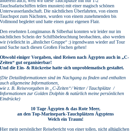
anderem auch, weil wir diese Tauchplätze mit nur 1-2
Tauchsafarischiffen teilen mussten) mit einer magisch schönen
Unterwasserlandschaft. Die nächtlichen Überfahrten, von einem
Tauchspot zum Nächsten, wurden von einem zunehmenden bis
Vollmond begleitet und hatte einen ganz eigenen Flair.
Den ersehnten Longimanus & Silberhai konnten wir leider nur im
nächtlichen Schein der Schiffsbeleuchtung beobachten, also werden
wir (vielleicht in „ähnlicher Gruppe“ ;) irgendwann wieder auf Tour
und Suche nach diesen Großen Fischen gehen!
Obwohl einiger Vorgaben, sind Reisen nach Ägypten auch in „C-
Zeiten“ gut organisierbar!
Und die Ein- & Rückreise hatte sich unproblematisch gestaltet.
(Die Detailinformationen sind im Nachgang zu finden und enthalten
auch allgemeine Informationen,
wie z. B. Reisevorgaben in „C-Zeiten“/ Wetter / Tauchplätze
/
Informationen zur Golden Dolphin & natürlich meine persönlichen
Eindrücke)
10 Tage Ägypten & das Rote Meer,
an den Top-Marinepark-Tauchplätzen Ägyptens
Welch ein Traum!
Hier mein persönlicher Reisebericht von einer tollen, nicht alltäglichen