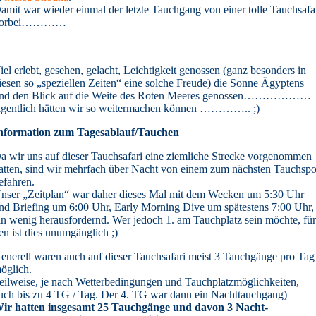
amit war wieder einmal der letzte Tauchgang von einer tolle Tauchsafa
vorbei…………
iel erlebt, gesehen, gelacht, Leichtigkeit genossen (ganz besonders in
iesen so „speziellen Zeiten“ eine solche Freude) die Sonne Ägyptens
nd den Blick auf die Weite des Roten Meeres genossen………………
igentlich hätten wir so weitermachen können ………….. ;)
nformation zum Tagesablauf/Tauchen
a wir uns auf dieser Tauchsafari eine ziemliche Strecke vorgenommen
atten, sind wir mehrfach über Nacht von einem zum nächsten Tauchspo
efahren.
nser „Zeitplan“ war daher dieses Mal mit dem Wecken um 5:30 Uhr
nd Briefing um 6:00 Uhr, Early Morning Dive um spätestens 7:00 Uhr,
in wenig herausfordernd. Wer jedoch 1. am Tauchplatz sein möchte, fü
en ist dies unumgänglich ;)
enerell waren auch auf dieser Tauchsafari meist 3 Tauchgänge pro Tag
öglich.
teilweise, je nach Wetterbedingungen und Tauchplatzmöglichkeiten,
uch bis zu 4 TG / Tag. Der 4. TG war dann ein Nachttauchgang)
ir hatten insgesamt 25 Tauchgänge und davon 3 Nacht-