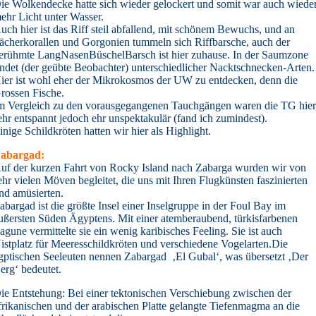
ie Wolkendecke hatte sich wieder gelockert und somit war auch wiede
ehr Licht unter Wasser.
uch hier ist das Riff steil abfallend, mit schönem Bewuchs, und an
ächerkorallen und Gorgonien tummeln sich Riffbarsche, auch der
erühmte LangNasenBüschelBarsch ist hier zuhause. In der Saumzone
indet (der geübte Beobachter) unterschiedlicher Nacktschnecken-Arten.
ier ist wohl eher der Mikrokosmos der UW zu entdecken, denn die
rossen Fische.
m Vergleich zu den vorausgegangenen Tauchgängen waren die TG hier
ehr entspannt jedoch ehr unspektakulär (fand ich zumindest).
inige Schildkröten hatten wir hier als Highlight.
abargad:
uf der kurzen Fahrt von Rocky Island nach Zabarga wurden wir von
ehr vielen Möven begleitet, die uns mit Ihren Flugkünsten faszinierten
nd amüsierten.
abargad ist die größte Insel einer Inselgruppe in der Foul Bay im
ußersten Süden Ägyptens. M
it einer atemberaubend, türkisfarbenen
agune vermittelte sie ein wenig karibisches Feeling. Sie ist auch
istplatz für Meeresschildkröten und verschiedene Vogelarten.
Die
gptischen Seeleuten nennen Zabargad ‚El Gubal‘, was übersetzt ‚Der
erg‘ bedeutet.
ie Entstehung: Bei einer tektonischen Verschiebung zwischen der
frikanischen und der arabischen Platte gelangte Tiefenmagma an die