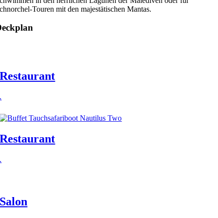
chwimmen in den herrlichen Lagunen der Malediven oder für
chnorchel-Touren mit den majestätischen Mantas.
Deckplan
Restaurant
.
Restaurant
.
Salon