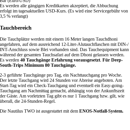
Bar (Euro/USD)
Es werden alle gängigen Kreditkarten akzeptiert, die Abbuchung
erfolgt im tagesaktuellen USD-Kurs. (Es wird eine Servicegebühr von
3,5 % verlangt)
Tauchbereich
Die Tauchplätze werden mit einem 16 Meter langen Tauchdhoni
angefahren, auf dem ausreichend 12-Liter-Alutauchflaschen mit DIN-/
INT-Anschluss sowie Blei vorhanden sind. Das Tauchequipment kann
während der gesamten Tauchsafari auf dem Dhoni gelassen werden.
Es werden
40 Tauchgänge Erfahrung
vorausgesetzt
.
Für Deep-
South-Trips Minimum 80 Tauchgänge.
2-3 geführte Tauchgänge pro Tag, ein Nachttauchgang pro Woche.
Der letzte Tauchgang wird 24 Stunden vor Abreise angeboten. Am
Start-Tag wird ein Check-Tauchgang und eventuell ein Easy-going-
Tauchgang am Nachmittag gemacht, abhängig von der Ankunftszeit
der Gäste. Am vorletzten Tag gibt es nur 1 Tauchgang bzw. gilt, wie
überall, die 24-Stunden-Regel.
Die Nautilus TWO ist ausgestattet mit dem
ENOS-Notfall-System.