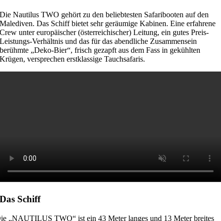
Die Nautilus TWO gehört zu den beliebtesten Safaribooten auf den
Malediven. Das Schiff bietet sehr geräumige Kabinen. Eine erfahrene
Crew unter europäischer (österreichischer) Leitung, ein gutes Preis-
Leistungs-Verhältnis und das für das abendliche Zusammensein
berühmte „Deko-Bier“, frisch gezapft aus dem Fass in gekühlten
Krügen, versprechen erstklassige Tauchsafaris.
Das Schiff
ie „NAUTILUS TWO“ ist ein 43 Meter langes und 13 Meter breites