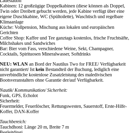
Ladestation
Kabinen: 12 großzügige Doppelkabinen (diese können als Doppel,
Twin oder Dreibett gebucht werden, jede Kabine verfügt über eine
eigene Duschkabine, WC (Spültoilette), Waschtisch und regelbare
Klimaanlage
Küche: Vollpension, Mischung aus lokalen und europäischen
Gerichten
Coffee Shop: Kaffee und Tee ganztags kostenlos, frische Fruchtsäfte,
Milchshakes und Sandwiches
Bar: Bier vom Fass, verschiedene Weine, Sekt, Champagner,
Cocktails, Spirituosen Mineralwasser, Softdrinks
NEU: WLAN
an Bord der Nautilus Two for FREE/ Verfügbarkeit
nicht garantiert/ Ist
kein
Bestandteil der Buchung, lediglich eine
unverbindliche kostenlose Zusatzleistung des maledivischen
Bootsveranstalters ohne Garantie der/auf Verfügbarkeit.
Nautik/ Kommunikation/ Sicherheit:
Funk, GPS, Echolot
Sicherheit:
Feuermelder, Feuerlöscher, Rettungswesten, Sauerstoff, Erste-Hilfe-
Koffer, DAN-Koffer
Tauchbereich:
Tauchdhoni: Länge 20 m, Breite 7 m
Begleitdingi,