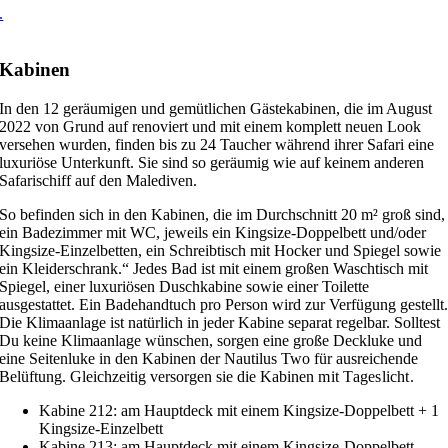
.
Kabinen
In den 12 geräumigen und gemütlichen Gästekabinen, die im August
2022 von Grund auf renoviert und mit einem komplett neuen Look
versehen wurden, finden bis zu 24 Taucher während ihrer Safari eine
luxuriöse Unterkunft. Sie sind so geräumig wie auf keinem anderen
Safarischiff auf den Malediven.
So befinden sich in den Kabinen, die im Durchschnitt 20 m² groß sind,
ein Badezimmer mit WC, jeweils ein Kingsize-Doppelbett und/oder
Kingsize-Einzelbetten, ein Schreibtisch mit Hocker und Spiegel sowie
ein Kleiderschrank.“ Jedes Bad ist mit einem großen Waschtisch mit
Spiegel, einer luxuriösen Duschkabine sowie einer Toilette
ausgestattet. Ein Badehandtuch pro Person wird zur Verfügung gestellt
Die Klimaanlage ist natürlich in jeder Kabine separat regelbar. Solltest
Du keine Klimaanlage wünschen, sorgen eine große Deckluke und
eine Seitenluke in den Kabinen der Nautilus Two für ausreichende
Belüftung. Gleichzeitig versorgen sie die Kabinen
mit Tageslicht.
Kabine 212: am Hauptdeck mit einem Kingsize-Doppelbett + 1
Kingsize-Einzelbett
Kabine 213: am Hauptdeck mit einem Kingsize-Doppelbett