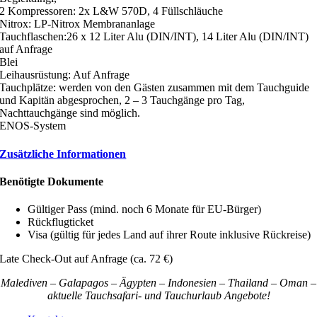
2 Kompressoren: 2x L&W 570D, 4 Füllschläuche
Nitrox: LP-Nitrox Membrananlage
Tauchflaschen:26 x 12 Liter Alu (DIN/INT), 14 Liter Alu (DIN/INT)
auf Anfrage
Blei
Leihausrüstung: Auf Anfrage
Tauchplätze: werden von den Gästen zusammen mit dem Tauchguide
und Kapitän abgesprochen, 2 – 3 Tauchgänge pro Tag,
Nachttauchgänge sind möglich.
ENOS-System
Zusätzliche Informationen
Benötigte Dokumente
Gültiger Pass (mind. noch 6 Monate für EU-Bürger)
Rückflugticket
Visa (gültig für jedes Land auf ihrer Route inklusive Rückreise)
Late Check-Out auf Anfrage (ca. 72 €)
Malediven – Galapagos – Ägypten – Indonesien – Thailand – Oman –
aktuelle Tauchsafari- und Tauchurlaub Angebote!