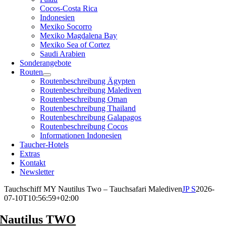
Cocos-Costa Rica
Indonesien
Mexiko Socorro
Mexiko Magdalena Bay
Mexiko Sea of Cortez
Saudi Arabien
Sonderangebote
Routen
Routenbeschreibung Ägypten
Routenbeschreibung Malediven
Routenbeschreibung Oman
Routenbeschreibung Thailand
Routenbeschreibung Galapagos
Routenbeschreibung Cocos
Informationen Indonesien
Taucher-Hotels
Extras
Kontakt
Newsletter
Tauchschiff MY Nautilus Two – Tauchsafari Malediven
JP S
2026-
07-10T10:56:59+02:00
Nautilus TWO