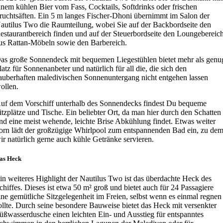
inem kühlen Bier vom Fass, Cocktails, Softdrinks oder frischen
ruchtsäften. Ein 5 m langes Fischer-Dhoni übernimmt im Salon der
autilus Two die Raumteilung, wobei Sie auf der Backbordseite den
estaurantbereich finden und auf der Steuerbordseite den Loungebereic
us Rattan-Möbeln sowie den Barbereich.
as große Sonnendeck mit bequemen Liegestühlen bietet mehr als genu
latz für Sonnenanbeter und natürlich für all die, die sich den
auberhaften maledivischen Sonnenuntergang nicht entgehen lassen
ollen.
uf dem Vorschiff unterhalb des Sonnendecks findest Du bequeme
itzplätze und Tische. Ein beliebter Ort, da man hier durch den Schatten
nd eine meist wehende, leichte Brise Abkühlung findet. Etwas weiter
orn lädt der großzügige Whirlpool zum entspannenden Bad ein, zu de
ir natürlich gerne auch kühle Getränke servieren.
as Heck
in weiteres Highlight der Nautilus Two ist das überdachte Heck des
chiffes. Dieses ist etwa 50 m² groß und bietet auch für 24 Passagiere
ine gemütliche Sitzgelegenheit im Freien, selbst wenn es einmal regnen
ollte. Durch seine besondere Bauweise bietet das Heck mit versenkter
üßwasserdusche einen leichten Ein- und Ausstieg für entspanntes