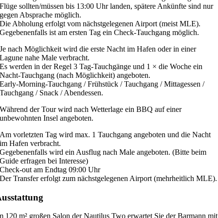
Flüge sollten/müssen bis 13:00 Uhr landen, spätere Ankünfte sind nur
gegen Absprache möglich.
Die Abholung erfolgt vom nächstgelegenen Airport (meist MLE).
Gegebenenfalls ist am ersten Tag ein Check-Tauchgang möglich.
Je nach Möglichkeit wird die erste Nacht im Hafen oder in einer
Lagune nahe Male verbracht.
Es werden in der Regel 3 Tag-Tauchgänge und 1 × die Woche ein
Nacht-Tauchgang (nach Möglichkeit) angeboten.
Early-Morning-Tauchgang / Frühstück / Tauchgang / Mittagessen /
Tauchgang / Snack / Abendessen.
Während der Tour wird nach Wetterlage ein BBQ auf einer
unbewohnten Insel angeboten.
Am vorletzten Tag wird max. 1 Tauchgang angeboten und die Nacht
im Hafen verbracht.
Gegebenenfalls wird ein Ausflug nach Male angeboten. (Bitte beim
Guide erfragen bei Interesse)
Check-out am Endtag 09:00 Uhr
Der Transfer erfolgt zum nächstgelegenen Airport (mehrheitlich MLE).
usstattung
m 120 m² großen Salon der Nautilus Two erwartet Sie der Barmann mit