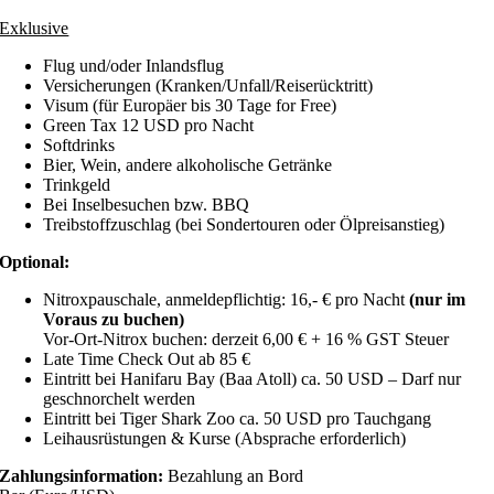
Exklusive
Flug und/oder Inlandsflug
Versicherungen (Kranken/Unfall/Reiserücktritt)
Visum (für Europäer bis 30 Tage for Free)
Green Tax 12 USD pro Nacht
Softdrinks
Bier, Wein, andere alkoholische Getränke
Trinkgeld
Bei Inselbesuchen bzw. BBQ
Treibstoffzuschlag (bei Sondertouren oder Ölpreisanstieg)
Optional:
Nitroxpauschale, anmeldepflichtig: 16,- € pro Nacht
(nur im
Voraus zu buchen)
Vor-Ort-Nitrox buchen: derzeit 6,00 € + 16 % GST Steuer
Late Time Check Out ab 85 €
Eintritt bei Hanifaru Bay (Baa Atoll) ca. 50 USD – Darf nur
geschnorchelt werden
Eintritt bei Tiger Shark Zoo ca. 50 USD pro Tauchgang
Leihausrüstungen & Kurse (Absprache erforderlich)
Zahlungsinformation:
Bezahlung an Bord