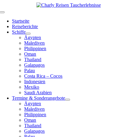
Zum
Inhalt
Toggle
springen
Navigation
Startseite
Reiseberichte
Schiffe
Ägypten
Malediven
Philippinen
Oman
Thailand
Galapagos
Palau
Costa Rica – Cocos
Indonesien
Mexiko
Saudi Arabien
Termine & Sonderangebote
Ägypten
Malediven
Philippinen
Oman
Thailand
Galapagos
Palau