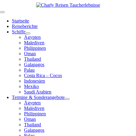
Zum
Inhalt
Toggle
springen
Navigation
Startseite
Reiseberichte
Schiffe
Ägypten
Malediven
Philippinen
Oman
Thailand
Galapagos
Palau
Costa Rica – Cocos
Indonesien
Mexiko
Saudi Arabien
Termine & Sonderangebote
Ägypten
Malediven
Philippinen
Oman
Thailand
Galapagos
Palau