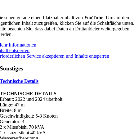
ie sehen gerade einen Platzhalterinhalt von
YouTube
. Um auf den
igentlichen Inhalt zuzugreifen, klicken Sie auf die Schaltfläche unten.
itte beachten Sie, dass dabei Daten an Drittanbieter weitergegeben
erden.
ehr Informationen
nhalt entsperren
rforderlichen Service akzeptieren und Inhalte entsperren
Sonstiges
Technische Details
TECHNISCHE DETAILS
Erbaut: 2022 und 2024 überholt
Länge: 47 m
Breite: 8 m
Geschwindigkeit: 5-8 Knoten
Generator: 3
2 x Mitsubishi 70 kVA
1 x Isuzu silent 40 kVA
Wasseraufbereitung