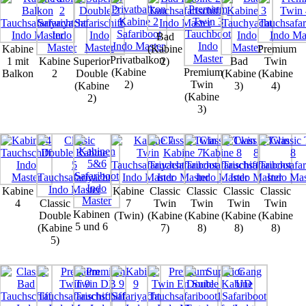
Bad
Kabine
(Kabine
Premium
Privatbalkon
1 mit
Kabine
Superior
2)
Bad
Twin
(Kabine
Premium
Balkon
2
Double
(Kabine
(Kabine
2)
Twin
(Kabine
3)
4)
(Kabine
2)
3)
Kabine
Kabine
Classic
Classic
Classic
Classic
4
Classic
7
Twin
Twin
Twin
Twin
Kabinen
Double
(Twin)
(Kabine
(Kabine
(Kabine
(Kabine
5 und 6
(Kabine
7)
8)
8)
8)
5)