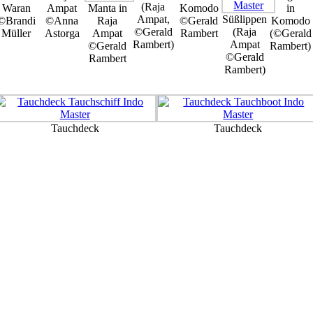
(Raja
Waran
Ampat
Manta in
Komodo
in
Ampat,
Süßlippen
©Brandi
©Anna
Raja
©Gerald
Komodo
©Gerald
(Raja
Müller
Astorga
Ampat
Rambert
(©Gerald
Rambert)
Ampat
©Gerald
Rambert)
©Gerald
Rambert
Rambert)
Tauchdeck
Tauchdeck