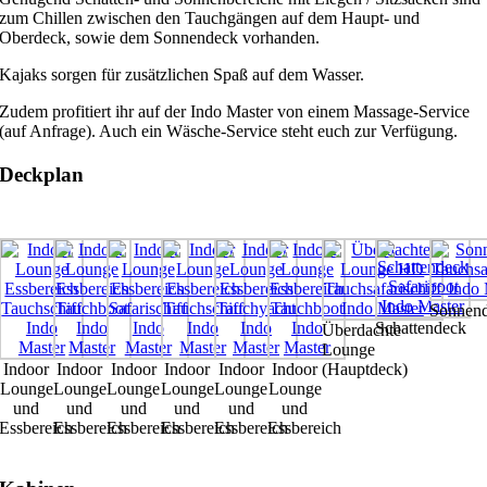
zum Chillen zwischen den Tauchgängen auf dem Haupt- und
Oberdeck, sowie dem Sonnendeck vorhanden.
Kajaks sorgen für zusätzlichen Spaß auf dem Wasser.
Zudem profitiert ihr auf der Indo Master von einem Massage-Service
(auf Anfrage). Auch ein Wäsche-Service steht euch zur Verfügung.
Deckplan
Sonnen
Schattendeck
Überdachte
Lounge
Indoor
Indoor
Indoor
Indoor
Indoor
Indoor
(Hauptdeck)
Lounge
Lounge
Lounge
Lounge
Lounge
Lounge
und
und
und
und
und
und
Essbereich
Essbereich
Essbereich
Essbereich
Essbereich
Essbereich