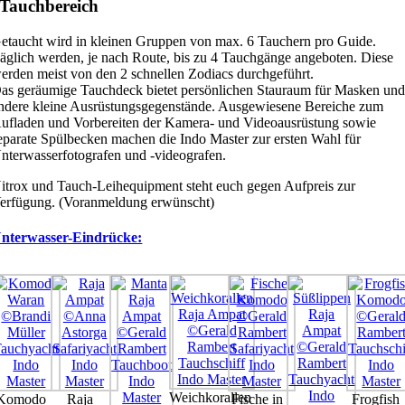
Tauchbereich
etaucht wird in kleinen Gruppen von max. 6 Tauchern pro Guide.
äglich werden, je nach Route, bis zu 4 Tauchgänge angeboten. Diese
erden meist von den 2 schnellen Zodiacs durchgeführt.
as geräumige Tauchdeck bietet persönlichen Stauraum für Masken un
ndere kleine Ausrüstungsgegenstände. Ausgewiesene Bereiche zum
ufladen und Vorbereiten der Kamera- und Videoausrüstung sowie
eparate Spülbecken machen die Indo Master zur ersten Wahl für
nterwasserfotografen und -videografen.
itrox und Tauch-Leihequipment steht euch gegen Aufpreis zur
erfügung. (Voranmeldung erwünscht)
nterwasser-Eindrücke:
Weichkorallen
Komodo
Raja
Fische in
Frogfish