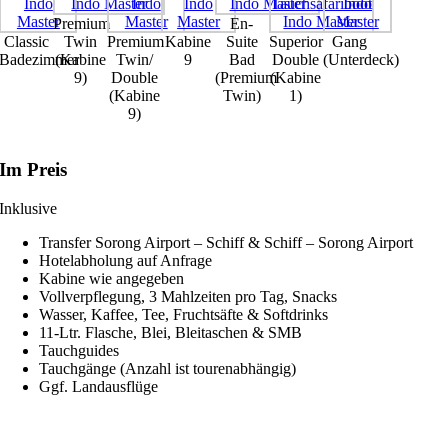
Premium
En-
Classic
Twin
Premium
Kabine
Suite
Superior
Gang
Badezimmer
(Kabine
Twin/
9
Bad
Double
(Unterdeck)
9)
Double
(Premium
(Kabine
(Kabine
Twin)
1)
9)
Im Preis
Inklusive
Transfer Sorong Airport – Schiff & Schiff – Sorong Airport
Hotelabholung auf Anfrage
Kabine wie angegeben
Vollverpflegung, 3 Mahlzeiten pro Tag, Snacks
Wasser, Kaffee, Tee, Fruchtsäfte & Softdrinks
11-Ltr. Flasche, Blei, Bleitaschen & SMB
Tauchguides
Tauchgänge (Anzahl ist tourenabhängig)
Ggf. Landausflüge