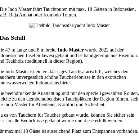
Die Indo Master fährt Tauchtouren mit max. 18 Gästen in Indonesien,
z.B. Raja Ampat oder Komodo Touren.
Das Schiff
ie 47 m lange und 8 m breite
Indo Master
wurde 2022 auf der
ndonesischen Insel Sulawesi gebaut und ist handgefertigt aus Eisenholz
nd Teakholz (traditionell in dieser Region).
ie Indo Master ist ein erstklassiges Tauchsafarischiff, welches den
auchern unvergesslich schöne Taucherlebnisse in den exotischen
nterwasserwelten Indonesiens bietet.
ie beeindruckende Ausstattung und mit den speziell gewählten Routen
elche zu den atemberaubendsten Tauchplätzen der Region führen, steh
ie Indo Master für Abenteuer, Komfort und Sicherheit.
a es von Tauchern für Taucher gebaut wurde, können Sie sicher sein,
ass an alle Bedürfnisse gedacht wurde und diese erfüllt werden.
ür maximal 18 Gäste ist ausreichend Platz zum Entspannen vorhanden.