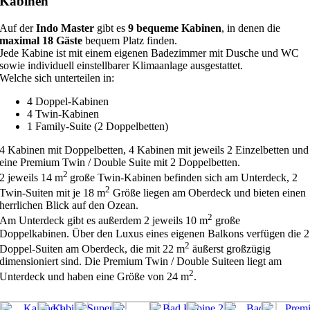
Kabinen
Auf der
Indo Master
gibt es
9 bequeme Kabinen
, in denen die
maximal 18 Gäste
bequem Platz finden.
Jede Kabine ist mit einem eigenen Badezimmer mit Dusche und WC
sowie individuell einstellbarer Klimaanlage ausgestattet.
Welche sich unterteilen in:
4 Doppel-Kabinen
4 Twin-Kabinen
1 Family-Suite (2 Doppelbetten)
4 Kabinen mit Doppelbetten, 4 Kabinen mit jeweils 2 Einzelbetten und
eine Premium Twin / Double Suite mit 2 Doppelbetten.
2
2 jeweils 14 m
große Twin-Kabinen befinden sich am Unterdeck, 2
2
Twin-Suiten mit je 18 m
Größe liegen am Oberdeck und bieten einen
herrlichen Blick auf den Ozean.
2
Am Unterdeck gibt es außerdem 2 jeweils 10 m
große
Doppelkabinen. Über den Luxus eines eigenen Balkons verfügen die 2
2
Doppel-Suiten am Oberdeck, die mit 22 m
äußerst großzügig
dimensioniert sind. Die Premium Twin / Double Suiteen liegt am
2
Unterdeck und haben eine Größe von 24 m
.