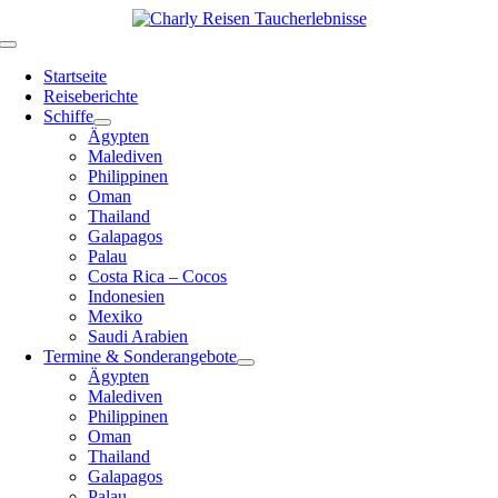
Zum
Inhalt
Toggle
springen
Navigation
Startseite
Reiseberichte
Schiffe
Ägypten
Malediven
Philippinen
Oman
Thailand
Galapagos
Palau
Costa Rica – Cocos
Indonesien
Mexiko
Saudi Arabien
Termine & Sonderangebote
Ägypten
Malediven
Philippinen
Oman
Thailand
Galapagos
Palau