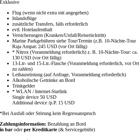
Exklusive
Flug (wenn nicht extra mit angegeben)
Inlandsflüge
zusätzliche Transfers, falls erforderlich
evtl. Hotelaufenthalt
Versicherungen (Kranken/Unfall/Reiserücktritt)
Marine Parkgebühren siehe Tour/Termin (z.B. 10-Nächte-Tour
Raja Ampat: 245 USD (vor Ort fällig)
* Nitrox (Voranmeldung erforderlich) z. B. 10-Nächte-Tour: ca.
130 USD (vor Ort fällig)
13-Ltr- und 15-Ltr.-Flasche (Voranmeldung erforderlich, vor Ort
zu zahlen)
Leihausrüstung (auf Anfrage, Voranmeldung erforderlich)
Alkoholische Getränke an Bord
Trinkgelder
* WLAN / Internet-Starlink
Single device 50 USD
Additional device /p.P. 15 USD
*Bei Ausfall oder Störung kein Regressanspruch
Zahlungsinformation:
Bezahlung an Bord
in bar
oder
per Kreditkarte
(& Servicegebühr)