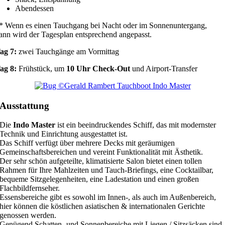
Abendessen
* Wenn es einen Tauchgang bei Nacht oder im Sonnenuntergang,
ann wird der Tagesplan entsprechend angepasst.
ag 7:
zwei Tauchgänge am Vormittag
ag 8:
Frühstück, um
10 Uhr Check-Out
und Airport-Transfer
Ausstattung
Die
Indo Master
ist ein beeindruckendes Schiff, das mit modernster
Technik und Einrichtung ausgestattet ist.
Das Schiff verfügt über mehrere Decks mit geräumigen
Gemeinschaftsbereichen und vereint Funktionalität mit Ästhetik.
Der sehr schön aufgeteilte, klimatisierte Salon bietet einen tollen
Rahmen für Ihre Mahlzeiten und Tauch-Briefings, eine Cocktailbar,
bequeme Sitzgelegenheiten, eine Ladestation und einen großen
Flachbildfernseher.
Essensbereiche gibt es sowohl im Innen-, als auch im Außenbereich,
hier können die köstlichen asiatischen & internationalen Gerichte
genossen werden.
Genügend Schatten- und Sonnenbereiche mit Liegen / Sitzsäcken sind