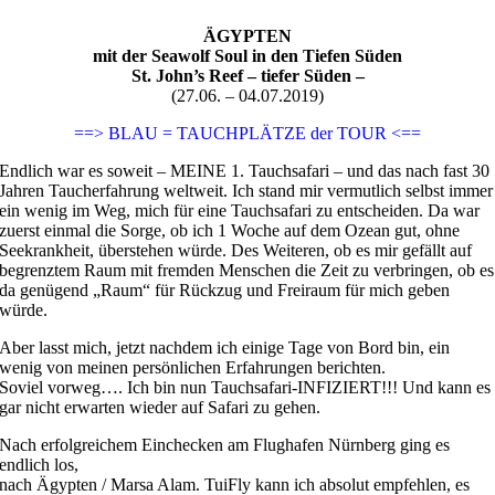
ÄGYPTEN
mit der Seawolf Soul in den Tiefen Süden
St. John’s Reef – tiefer Süden –
(27.06. – 04.07.2019)
==> BLAU = TAUCHPLÄTZE der TOUR <==
Endlich war es soweit – MEINE 1. Tauchsafari – und das nach fast 30
Jahren Taucherfahrung weltweit. Ich stand mir vermutlich selbst immer
ein wenig im Weg, mich für eine Tauchsafari zu entscheiden. Da war
zuerst einmal die Sorge, ob ich 1 Woche auf dem Ozean gut, ohne
Seekrankheit, überstehen würde. Des Weiteren, ob es mir gefällt auf
begrenztem Raum mit fremden Menschen die Zeit zu verbringen, ob es
da genügend „Raum“ für Rückzug und Freiraum für mich geben
würde.
Aber lasst mich, jetzt nachdem ich einige Tage von Bord bin, ein
wenig von meinen persönlichen Erfahrungen berichten.
Soviel vorweg…. Ich bin nun Tauchsafari-INFIZIERT!!! Und kann es
gar nicht erwarten wieder auf Safari zu gehen.
Nach erfolgreichem Einchecken am Flughafen Nürnberg ging es
endlich los,
nach Ägypten / Marsa Alam. TuiFly kann ich absolut empfehlen, es