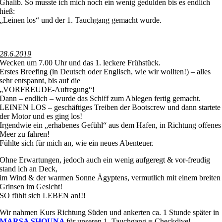
Ghalib. So musste ich mich noch ein wenig gedulden bis es endlich
hieß:
„Leinen los“ und der 1. Tauchgang gemacht wurde.
28.6.2019
Wecken um 7.00 Uhr und das 1. leckere Frühstück.
Erstes Breefing (in Deutsch oder Englisch, wie wir wollten!) – alles
sehr entspannt, bis auf die
„VORFREUDE-Aufregung“!
Dann – endlich – wurde das Schiff zum Ablegen fertig gemacht.
LEINEN LOS – geschäftiges Treiben der Bootscrew und dann startete
der Motor und es ging los!
Irgendwie ein „erhabenes Gefühl“ aus dem Hafen, in Richtung offenes
Meer zu fahren!
Fühlte sich für mich an, wie ein neues Abenteuer.
Ohne Erwartungen, jedoch auch ein wenig aufgeregt & vor-freudig
stand ich an Deck,
im Wind & der warmen Sonne Ägyptens, vermutlich mit einem breiten
Grinsen im Gesicht!
SO fühlt sich LEBEN an!!!
Wir nahmen Kurs Richtung Süden und ankerten ca. 1 Stunde später in
MARSA SHOUNA
für unseren 1. Tauchgang = Checkdive!