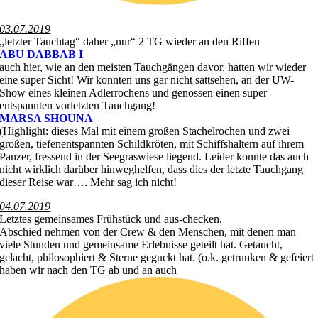
03.07.2019
„letzter Tauchtag“ daher „nur“ 2 TG wieder an den Riffen
ABU DABBAB I
auch hier, wie an den meisten Tauchgängen davor, hatten wir wieder
eine super Sicht! Wir konnten uns gar nicht sattsehen, an der UW-
Show eines kleinen Adlerrochens und genossen einen super
entspannten vorletzten Tauchgang!
MARSA SHOUNA
(Highlight: dieses Mal mit einem großen Stachelrochen und zwei
großen, tiefenentspannten Schildkröten, mit Schiffshaltern auf ihrem
Panzer, fressend in der Seegraswiese liegend. Leider konnte das auch
nicht wirklich darüber hinweghelfen, dass dies der letzte Tauchgang
dieser Reise war…. Mehr sag ich nicht!
04.07.2019
Letztes gemeinsames Frühstück und aus-checken.
Abschied nehmen von der Crew & den Menschen, mit denen man
viele Stunden und gemeinsame Erlebnisse geteilt hat. Getaucht,
gelacht, philosophiert & Sterne geguckt hat. (o.k. getrunken & gefeiert
haben wir nach den TG ab und an auch