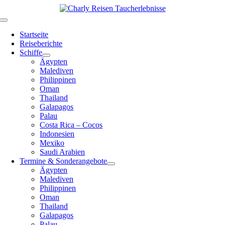
Zum
Inhalt
Toggle
springen
Navigation
Startseite
Reiseberichte
Schiffe
Ägypten
Malediven
Philippinen
Oman
Thailand
Galapagos
Palau
Costa Rica – Cocos
Indonesien
Mexiko
Saudi Arabien
Termine & Sonderangebote
Ägypten
Malediven
Philippinen
Oman
Thailand
Galapagos
Palau