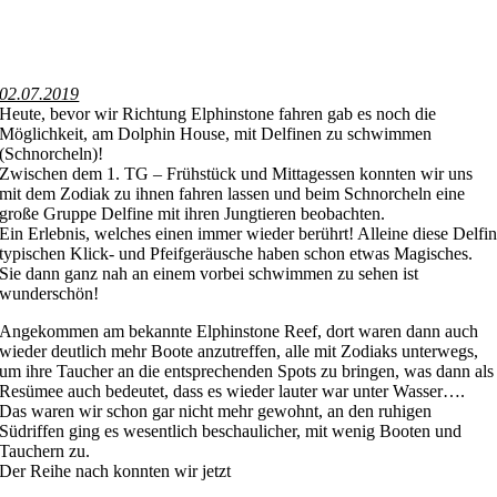
02.07.2019
Heute, bevor wir Richtung Elphinstone fahren gab es noch die
Möglichkeit, am Dolphin House, mit Delfinen zu schwimmen
(Schnorcheln)!
Zwischen dem 1. TG – Frühstück und Mittagessen konnten wir uns
mit dem Zodiak zu ihnen fahren lassen und beim Schnorcheln eine
große Gruppe Delfine mit ihren Jungtieren beobachten.
Ein Erlebnis, welches einen immer wieder berührt! Alleine diese Delfi
typischen Klick- und Pfeifgeräusche haben schon etwas Magisches.
Sie dann ganz nah an einem vorbei schwimmen zu sehen ist
wunderschön!
Angekommen am bekannte Elphinstone Reef, dort waren dann auch
wieder deutlich mehr Boote anzutreffen, alle mit Zodiaks unterwegs,
um ihre Taucher an die entsprechenden Spots zu bringen, was dann als
Resümee auch bedeutet, dass es wieder lauter war unter Wasser….
Das waren wir schon gar nicht mehr gewohnt, an den ruhigen
Südriffen ging es wesentlich beschaulicher, mit wenig Booten und
Tauchern zu.
Der Reihe nach konnten wir jetzt