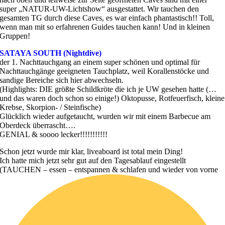
super „NATUR-UW-Lichtshow“ ausgestattet. Wir tauchen den
gesamten TG durch diese Caves, es war einfach phantastisch!! Toll,
wenn man mit so erfahrenen Guides tauchen kann! Und in kleinen
Gruppen!
SATAYA SOUTH (Nightdive)
der 1. Nachttauchgang an einem super schönen und optimal für
Nachttauchgänge geeigneten Tauchplatz, weil Korallenstöcke und
sandige Bereiche sich hier abwechseln.
(Highlights: DIE größte Schildkröte die ich je UW gesehen hatte (…
und das waren doch schon so einige!) Oktopusse, Rotfeuerfisch, kleine
Krebse, Skorpion- / Steinfische)
Glücklich wieder aufgetaucht, wurden wir mit einem Barbecue am
Oberdeck überrascht….
GENIAL & soooo lecker!!!!!!!!!!!
Schon jetzt wurde mir klar, liveaboard ist total mein Ding!
Ich hatte mich jetzt sehr gut auf den Tagesablauf eingestellt
(TAUCHEN – essen – entspannen & schlafen und wieder von vorne