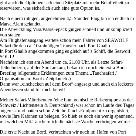
gibt auch die Optionen sich einen Sitzplatz mit mehr Beinfreiheit zu
reservieren, was sicherlich auch eine gute Option ist.
Nach einem ruhigen, angenehmen 4,5 Stunden Flug bin ich endlich in
Marsa Alam gelandet.
Die Abwicklung Visa/Pass/Gepäck gingen schnell und unkompliziert
von statten.
Am Flughafenausgang wartete schon mein Fahrer von SEAWOLF
Safari für den ca. 10-minütigen Transfer nach Port Ghalib.
In Port Ghalib angekommen ging es gleich auf’s Schiff, die Seawolf
SOUL!
Nachdem ich erst am Abend um ca. 21.00 Uhr, als Letzte Safari-
Teilnehmerin, auf der Soul ankam, bekam ich noch ein extra Boot-
Breefing (allgemeine Erklärungen zum Thema „Tauchsafari /
Organisation am Boot / Zeitplan etc.)
Dann war „einchecken auf dem Boot“ angesagt und auch ein leckeres
Abendessen stand für mich bereit!
Meiner Safari-Mitreisenden (eine bunt gemischte Reisegruppe aus der
Schweiz / Lichtenstein & Deutschland) war schon im Laufe des Tages
angereist und hatten schon Zeit ihr Tauch-Equipment zu organisiert,
sowie Ihre Kabinen zu belegen. So blieb es noch ein wenig spannend,
mit welchen Mit-Tauchern ich die nächste Woche verbringen würde.
Die erste Nacht an Bord, verbrachten wir noch im Hafen von Port