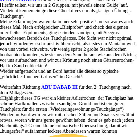
Hierfür teilten wir uns in 2 Gruppen, mit jeweils einem Guide, auf.
Vielleicht kennen einige diese Checkdives ehr als „lästigen Übungs-
Tauchgang“.
Meine Erfahrungen waren da immer sehr positiv. Und so war es auch
dieses Mal. Nach erfolgreicher „Bleiprobe“ und check des eigenen
oder Leih – Equipments, ging es in den sandigen, mit Seegras
bewachsenen Bereich des Tauchplatzes. Die Sicht war nicht optimal,
jedoch wurden wir sehr positiv überrascht, als erstes ein Manta unweit
von uns vorbei schwebte, wir wenig später 2 große Stachelrochen
beobachten konnten, wie sie aus dem Sand heraus wie aus dem Nichts,
vor uns auftauchten und wir zur Krönung noch einen Gitarrenrochen-
Hai im Sand entdeckten!
Wieder aufgetaucht und an Bord hatten alle dieses so typische
„glückliche Taucher–Grinsen“ im Gesicht!
Weiterfahrt Richtung
ABU DABAB III
für den 2. Tauchgang nach
dem Mittagessen.
(Highlight dieses TG war ein kleiner Adlerrochen, der Tauchplatz hat
schöne Hartkorallen zwischen sandigem Grund und ist ein guter
Tauchplatz für die ersten „Wiedereingewöhnungs-Tauchgänge“)
Wieder an Bord wurden wir mit frischen Säften und Snacks verwöhnt
(etwas, woran wir uns gerne gewöhnt haben, denn es gab nach jedem
Nachmittags-TG eine kleine kulinarische Überraschung, damit wir
„hungerfrei“ aufs immer leckere Abendessen warten konnten