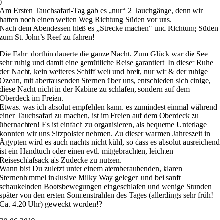
)
Am Ersten Tauchsafari-Tag gab es „nur“ 2 Tauchgänge, denn wir
hatten noch einen weiten Weg Richtung Süden vor uns.
Nach dem Abendessen hieß es „Strecke machen“ und Richtung Süden
zum St. John’s Reef zu fahren!
Die Fahrt dorthin dauerte die ganze Nacht. Zum Glück war die See
sehr ruhig und damit eine gemütliche Reise garantiert. In dieser Ruhe
der Nacht, kein weiteres Schiff weit und breit, nur wir & der ruhige
Ozean, mit abertausenden Sternen über uns, entschieden sich einige,
diese Nacht nicht in der Kabine zu schlafen, sondern auf dem
Oberdeck im Freien.
Etwas, was ich absolut empfehlen kann, es zumindest einmal während
einer Tauchsafari zu machen, ist im Freien auf dem Oberdeck zu
übernachten! Es ist einfach zu organisieren, als bequeme Unterlage
konnten wir uns Sitzpolster nehmen. Zu dieser warmen Jahreszeit in
Ägypten wird es auch nachts nicht kühl, so dass es absolut ausreichend
ist ein Handtuch oder einen evtl. mitgebrachten, leichten
Reiseschlafsack als Zudecke zu nutzen.
Wann bist Du zuletzt unter einem atemberaubenden, klaren
Sternenhimmel inklusive Milky Way gelegen und bei sanft
schaukelnden Bootsbewegungen eingeschlafen und wenige Stunden
später von den ersten Sonnenstrahlen des Tages (allerdings sehr früh!
Ca. 4.20 Uhr) geweckt worden!?