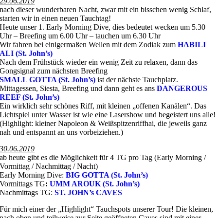
29.06.2019
nach dieser wunderbaren Nacht, zwar mit ein bisschen wenig Schlaf,
starten wir in einen neuen Tauchtag!
Heute unser 1. Early Morning Dive, dies bedeutet wecken um 5.30
Uhr – Breefing um 6.00 Uhr – tauchen um 6.30 Uhr
Wir fahren bei einigermaßen Wellen mit dem Zodiak zum
HABILI
ALI (St. John’s)
Nach dem Frühstück wieder ein wenig Zeit zu relaxen, dann das
Gongsignal zum nächsten Breefing
SMALL GOTTA (St. John’s)
ist der nächste Tauchplatz.
Mittagessen, Siesta, Breefing und dann geht es ans
DANGEROUS
REEF (St. John’s)
Ein wirklich sehr schönes Riff, mit kleinen „offenen Kanälen“. Das
Lichtspiel unter Wasser ist wie eine Lasershow und begeistert uns alle!
(Highlight: kleiner Napoleon & Weißspitzenriffhai, die jeweils ganz
nah und entspannt an uns vorbeiziehen.)
30.06.2019
ab heute gibt es die Möglichkeit für 4 TG pro Tag (Early Morning /
Vormittag / Nachmittag / Nacht)
Early Morning Dive:
BIG GOTTA (St. John’s)
Vormittags TG
:
UMM AROUK (St. John’s)
Nachmittags TG:
ST. JOHN’s CAVES
Für mich einer der „Highlight“ Tauchspots unserer Tour! Die kleinen,
nach oben und teilweise zur Seite geöffneten Caves sind mit einer