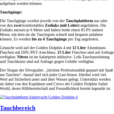
aufgebaut werden können.
Tauchgänge:
Die Tauchgänge werden jeweils von der
Tauchplattform
aus oder
von den
zwei
komfortablen
Zodiaks (mit Leiter)
angefahren. Die
Zodiaks messen je 6 Meter und haben beide einen 85 PS starken
Motor, mit dem sie die Tauchspots schnell und bequem anfahren
können. Es werden
bis zu 4 Tauchgänge
pro Tag angeboten.
Getaucht wird auf der Golden Dolphin 4 mit
12 Liter
Aluminium-
Flaschen mit DIN-/INT-Anschluss.
15 Liter
Flaschen sind auf Anfrag
verfügbar.
Nitrox
ist im Safaripreis inklusive. Leih-Tauchausrüstung
und Tauchkurse sind auf Anfrage gegen Gebühr verfügbar.
Der Slogan der Diveguides „höchste Professionalität gepaart mit Spaß
am Tauchen“- darauf darf sich jeder Gast freuen. Hierbei wird viel
Wert auf Sicherheit unter und über Wasser gelegt. Unterstützt werden
sie dabei von den Kapitänen und Crews der Golden Dolphin Safari
World, deren Hilfsbereitschaft und Freundlichkeit bereits legendär ist.
Tauchbereich