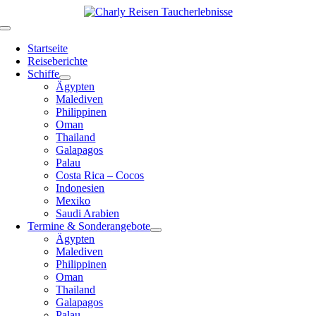
Zum
Inhalt
Toggle
springen
Navigation
Startseite
Reiseberichte
Schiffe
Ägypten
Malediven
Philippinen
Oman
Thailand
Galapagos
Palau
Costa Rica – Cocos
Indonesien
Mexiko
Saudi Arabien
Termine & Sonderangebote
Ägypten
Malediven
Philippinen
Oman
Thailand
Galapagos
Palau