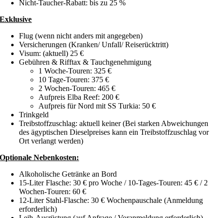
Nicht-Taucher-Rabatt: bis zu 25 %
Exklusive
Flug (wenn nicht anders mit angegeben)
Versicherungen (Kranken/ Unfall/ Reiserücktritt)
Visum: (aktuell) 25 €
Gebühren & Rifftax & Tauchgenehmigung
1 Woche-Touren: 325 €
10 Tage-Touren: 375 €
2 Wochen-Touren: 465 €
Aufpreis Elba Reef: 200 €
Aufpreis für Nord mit SS Turkia: 50 €
Trinkgeld
Treibstoffzuschlag: aktuell keiner (Bei starken Abweichungen
des ägyptischen Dieselpreises kann ein Treibstoffzuschlag vor
Ort verlangt werden)
Optionale Nebenkosten:
Alkoholische Getränke an Bord
15-Liter Flasche: 30 € pro Woche / 10-Tages-Touren: 45 € / 2
Wochen-Touren: 60 €
12-Liter Stahl-Flasche: 30 € Wochenpauschale (Anmeldung
erforderlich)
Leih-Ausrüstung (auf Anfrage / Voranmeldung erforderlich)