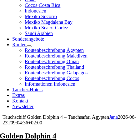
Cocos-Costa Rica
Indonesien
Mexiko Socorro
Mexiko Magdalena Bay
Mexiko Sea of Cortez
Saudi Arabien
Sonderangebote
Routen
Routenbeschreibung Ägypten
Routenbeschreibung Malediven
Routenbeschreibung Oman
Routenbeschreibung Thailand
Routenbeschreibung Galapagos
Routenbeschreibung Cocos
Informationen Indonesien
Taucher-Hotels
Extras
Kontakt
Newsletter
Tauchschiff Golden Dolphin 4 – Tauchsafari Ägypten
Jana
2026-06-
23T09:04:36+02:00
Golden Dolphin 4