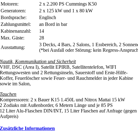
Motoren:
2 x 2.200 PS Cummings K50
Generatoren:
2 x 125 kW und 1 x 80 kW
Bordsprache:
Englisch
Zahlungsmittel:
an Bord in bar
Kabinenanzahl:
14
Max. Gäste:
28
3 Decks, 4 Bars, 2 Salons, 1 Essbereich, 2 Sonnen
Ausstattung:
(*bei Ausfall oder Störung: kein Regress-Anspruch
Nautik, Kommunikation und Sicherheit
VHF, DSC (Area I), Satellit EPIRB, Satellitentelefon, WIFI
Rettungswesten und 2 Rettungsinseln, Sauerstoff und Erste-Hilfe-
Koffer, Feuerlöscher sowie Feuer- und Rauchmelder in jeder Kabine
sowie im Salon,
Tauchen
Kompressoren: 2 x Bauer K15 1.450L und Nitrox Mattai 15 kW
2 Zodiaks mit Außenborder, 6 Metern Länge und je 85 PS
12 Liter Alu-Flaschen DIN/INT, 15 Liter Flaschen auf Anfrage (gegen
Aufpreis)
Zusätzliche Informationen