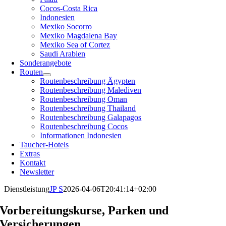
Cocos-Costa Rica
Indonesien
Mexiko Socorro
Mexiko Magdalena Bay
Mexiko Sea of Cortez
Saudi Arabien
Sonderangebote
Routen
Routenbeschreibung Ägypten
Routenbeschreibung Malediven
Routenbeschreibung Oman
Routenbeschreibung Thailand
Routenbeschreibung Galapagos
Routenbeschreibung Cocos
Informationen Indonesien
Taucher-Hotels
Extras
Kontakt
Newsletter
Dienstleistung
JP S
2026-04-06T20:41:14+02:00
Vorbereitungskurse, Parken und
Versicherungen