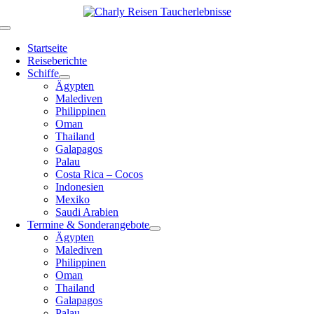
Zum
Inhalt
Toggle
springen
Navigation
Startseite
Reiseberichte
Schiffe
Ägypten
Malediven
Philippinen
Oman
Thailand
Galapagos
Palau
Costa Rica – Cocos
Indonesien
Mexiko
Saudi Arabien
Termine & Sonderangebote
Ägypten
Malediven
Philippinen
Oman
Thailand
Galapagos
Palau