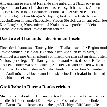
Andamanensee erwartet Reisende eine unberührte Natur sowie ein
Spektrum an Landschaftsformen, das seinesgleichen sucht. An den
über 800 Inseln haben Schnorchler und Taucher viel zu entdecken.
Das Tauchgebiet im Mergui Archipel gehört zu den besterhaltenen
Tauchplätzen in ganz Südostasien. Freuen Sie sich darum auf prächtige
Korallengärten, Krustentiere und Kraken sowie große und kleine
Fische, die sich rund um die Inseln scharen.
Das Juwel Thailands – die Similan Inseln
Eines der bekanntesten Tauchgebiete in Thailand stellt die Region rund
um die Similan Inseln dar. Es handelt sich wie auch beim Mergui
Archipel um eine Ansammlung von Inseln, die allesamt im geschützten
Nationalpark liegen. Thailand gibt sehr darauf Acht, dass die Riffe und
das Leben unter Wasser in einem gesunden Zustand erhalten werden.
Darum ist Tauchen nahe der Similan Inseln nur zwischen November
und April möglich. Doch dann lohnt sich eine Tauchsafari in Thailand
ohnehin am meisten.
Großfische in Burma Banks erleben
Manche Tauchboote in Thailand bieten Fahrten zu den Burma Banks
an, die sich über hundert Kilometer vom Festland entfernt befinden.
Die Burma Banks bestehen aus drei großflächigen Riffplatten; die