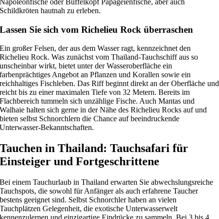
Napoleonfische oder Büffelkopf Papageienfische, aber auch
Schildkröten hautnah zu erleben.
Lassen Sie sich vom Richelieu Rock überraschen
Ein großer Felsen, der aus dem Wasser ragt, kennzeichnet den
Richelieu Rock. Was zunächst vom Thailand-Tauchschiff aus so
unscheinbar wirkt, bietet unter der Wasseroberfläche ein
farbenprächtiges Angebot an Pflanzen und Korallen sowie ein
reichhaltiges Fischleben. Das Riff beginnt direkt an der Oberfläche un
reicht bis zu einer maximalen Tiefe von 32 Metern. Bereits im
Flachbereich tummeln sich unzählige Fische. Auch Mantas und
Walhaie halten sich gerne in der Nähe des Richelieu Rocks auf und
bieten selbst Schnorchlern die Chance auf beeindruckende
Unterwasser-Bekanntschaften.
Tauchen in Thailand: Tauchsafari für
Einsteiger und Fortgeschrittene
Bei einem Tauchurlaub in Thailand erwarten Sie abwechslungsreiche
Tauchspots, die sowohl für Anfänger als auch erfahrene Taucher
bestens geeignet sind. Selbst Schnorchler haben an vielen
Tauchplätzen Gelegenheit, die exotische Unterwasserwelt
kennenzulernen und einzigartige Eindrücke zu sammeln. Bei 3 bis 4