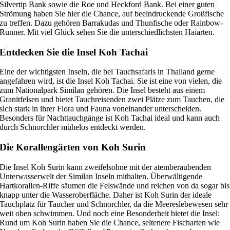
Silvertip Bank sowie die Roe und Heckford Bank. Bei einer guten
Strömung haben Sie hier die Chance, auf beeindruckende Großfische
zu treffen. Dazu gehören Barrakudas und Thunfische oder Rainbow-
Runner. Mit viel Glück sehen Sie die unterschiedlichsten Haiarten.
Entdecken Sie die Insel Koh Tachai
Eine der wichtigsten Inseln, die bei Tauchsafaris in Thailand gerne
angefahren wird, ist die Insel Koh Tachai. Sie ist eine von vielen, die
zum Nationalpark Similan gehören. Die Insel besteht aus einem
Granitfelsen und bietet Tauchreisenden zwei Plätze zum Tauchen, die
sich stark in ihrer Flora und Fauna voneinander unterscheiden.
Besonders für Nachttauchgänge ist Koh Tachai ideal und kann auch
durch Schnorchler mühelos entdeckt werden.
Die Korallengärten von Koh Surin
Die Insel Koh Surin kann zweifelsohne mit der atemberaubenden
Unterwasserwelt der Similan Inseln mithalten. Überwältigende
Hartkorallen-Riffe säumen die Felswände und reichen von da sogar bis
knapp unter die Wasseroberfläche. Daher ist Koh Surin der ideale
Tauchplatz für Taucher und Schnorchler, da die Meereslebewesen sehr
weit oben schwimmen. Und noch eine Besonderheit bietet die Insel:
Rund um Koh Surin haben Sie die Chance, seltenere Fischarten wie