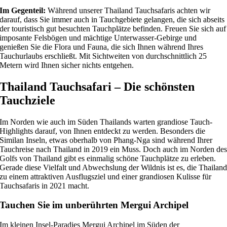
Im Gegenteil:
Während unserer Thailand Tauchsafaris achten wir
darauf, dass Sie immer auch in Tauchgebiete gelangen, die sich abseits
der touristisch gut besuchten Tauchplätze befinden. Freuen Sie sich auf
imposante Felsbögen und mächtige Unterwasser-Gebirge und
genießen Sie die Flora und Fauna, die sich Ihnen während Ihres
Tauchurlaubs erschließt. Mit Sichtweiten von durchschnittlich 25
Metern wird Ihnen sicher nichts entgehen.
Thailand Tauchsafari – Die schönsten
Tauchziele
Im Norden wie auch im Süden Thailands warten grandiose Tauch-
Highlights darauf, von Ihnen entdeckt zu werden. Besonders die
Similan Inseln, etwas oberhalb von Phang-Nga sind während Ihrer
Tauchreise nach Thailand in 2019 ein Muss. Doch auch im Norden de
Golfs von Thailand gibt es einmalig schöne Tauchplätze zu erleben.
Gerade diese Vielfalt und Abwechslung der Wildnis ist es, die Thailan
zu einem attraktiven Ausflugsziel und einer grandiosen Kulisse für
Tauchsafaris in 2021 macht.
Tauchen Sie im unberührten Mergui Archipel
Im kleinen Insel-Paradies Mergui Archipel im Süden der