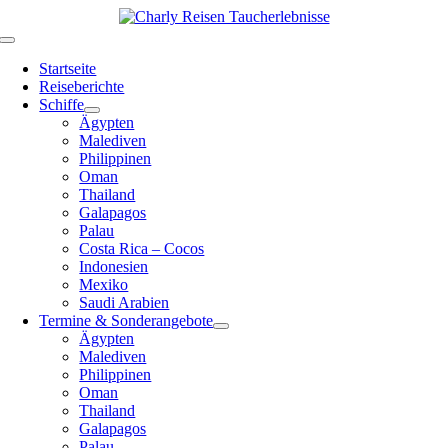
Zum
Inhalt
Toggle
springen
Navigation
Startseite
Reiseberichte
Schiffe
Ägypten
Malediven
Philippinen
Oman
Thailand
Galapagos
Palau
Costa Rica – Cocos
Indonesien
Mexiko
Saudi Arabien
Termine & Sonderangebote
Ägypten
Malediven
Philippinen
Oman
Thailand
Galapagos
Palau