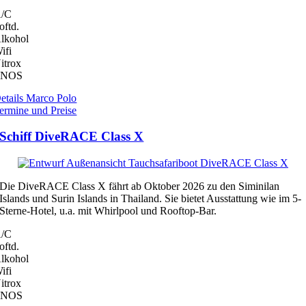
/C
oftd.
lkohol
ifi
itrox
ENOS
etails Marco Polo
ermine und Preise
Schiff DiveRACE Class X
Die DiveRACE Class X fährt ab Oktober 2026 zu den Siminilan
Islands und Surin Islands in Thailand. Sie bietet Ausstattung wie im 5-
Sterne-Hotel, u.a. mit Whirlpool und Rooftop-Bar.
/C
oftd.
lkohol
ifi
itrox
ENOS