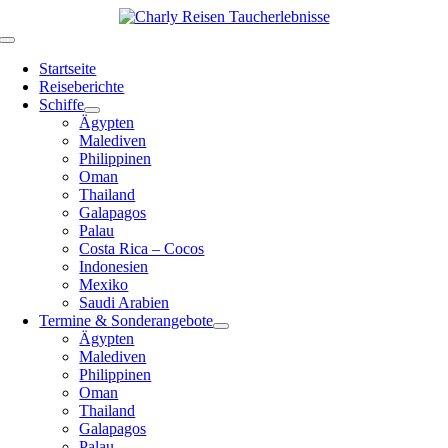
Zum
Inhalt
Toggle
springen
Navigation
Startseite
Reiseberichte
Schiffe
Ägypten
Malediven
Philippinen
Oman
Thailand
Galapagos
Palau
Costa Rica – Cocos
Indonesien
Mexiko
Saudi Arabien
Termine & Sonderangebote
Ägypten
Malediven
Philippinen
Oman
Thailand
Galapagos
Palau