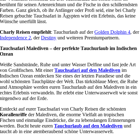
berühmt für seinen Artenreichtum und die Fische in den schillerndsten
Farben. Ganz gleich, ob ihr Anfänger oder Profi seid, eine bei Charly
Reisen gebuchte Tauchsafari in Ägypten wird ein Erlebnis, das keine
Wünsche unerfüllt lässt.
Charly Reisen empfiehlt
: Tauchurlaub auf der
Golden Dolphin 4
, der
Independence 2
, der
Destiny
und weiteren Premiumpartnern.
Tauchsafari Malediven – der perfekte Tauchurlaub im Indischen
Ozean
Weiße Sandstrände, Ruhe und unter Wasser Delfine und fast jede Art
von Großfischen. Mit einer
Tauchsafari auf den Malediven
im
Indischen Ozean entdecken Sie eines der letzten Paradiese und die
wohl schönsten Tauchplätze der Welt. Das türkisblaue Meer, die Ruhe
und Atmosphäre werden euren Tauchurlaub auf den Malediven in ein
echtes Erlebnis verwandeln. Ihr erlebt eine Unterwasserwelt wie sonst
nirgendwo auf der Erde.
Entdeckt auf eurer Tauchsafari von Charly Reisen die schönsten
Korallenriffe
der Malediven, die enorme Vielfalt an tropischen
Fischen und einmalige Eindrücke, die zu lebenslangen Erinnerungen
werden. Bucht heute euren
Tauchurlaub auf den Malediven
und
taucht ab in eine atemberaubend schöne Unterwasserwelt.