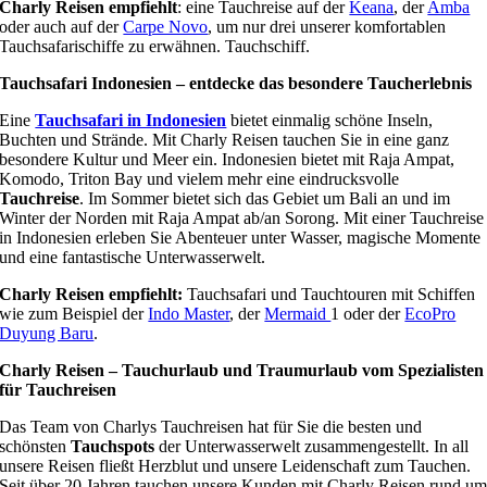
Charly Reisen empfiehlt
: eine Tauchreise auf der
Keana
, der
Amba
oder auch auf der
Carpe Novo
, um nur drei unserer komfortablen
Tauchsafarischiffe zu erwähnen. Tauchschiff.
Tauchsafari Indonesien – entdecke das besondere Taucherlebnis
Eine
Tauchsafari in Indonesien
bietet einmalig schöne Inseln,
Buchten und Strände. Mit Charly Reisen tauchen Sie in eine ganz
besondere Kultur und Meer ein. Indonesien bietet mit Raja Ampat,
Komodo, Triton Bay und vielem mehr eine eindrucksvolle
Tauchreise
. Im Sommer bietet sich das Gebiet um Bali an und im
Winter der Norden mit Raja Ampat ab/an Sorong. Mit einer Tauchreise
in Indonesien erleben Sie Abenteuer unter Wasser, magische Momente
und eine fantastische Unterwasserwelt.
Charly Reisen empfiehlt:
Tauchsafari und Tauchtouren mit Schiffen
wie zum Beispiel der
Indo Master
, der
Mermaid
1 oder der
EcoPro
Duyung Baru
.
Charly Reisen – Tauchurlaub und Traumurlaub vom Spezialisten
für Tauchreisen
Das Team von Charlys Tauchreisen hat für Sie die besten und
schönsten
Tauchspots
der Unterwasserwelt zusammengestellt. In all
unsere Reisen fließt Herzblut und unsere Leidenschaft zum Tauchen.
Seit über 20 Jahren tauchen unsere Kunden mit Charly Reisen rund u