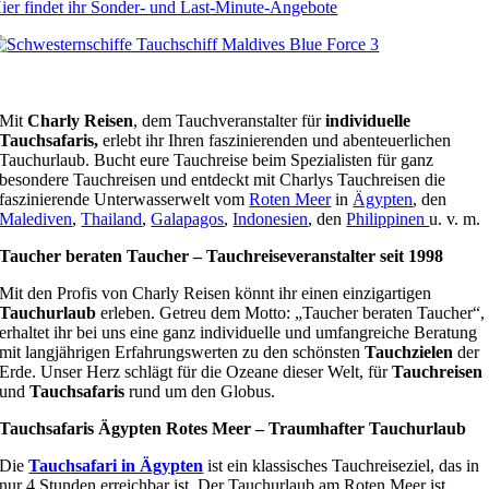
ier findet ihr Sonder- und Last-Minute-Angebote
Mit
Charly Reisen
, dem Tauchveranstalter für
individuelle
Tauchsafaris,
erlebt ihr Ihren faszinierenden und abenteuerlichen
Tauchurlaub. Bucht eure Tauchreise beim Spezialisten für ganz
besondere Tauchreisen und entdeckt mit Charlys Tauchreisen die
faszinierende Unterwasserwelt vom
Roten Meer
in
Ägypten
, den
Malediven
,
Thailand
,
Galapagos
,
Indonesien
, den
Philippinen
u. v. m.
Taucher beraten Taucher – Tauchreiseveranstalter seit 1998
Mit den Profis von Charly Reisen könnt ihr einen einzigartigen
Tauchurlaub
erleben. Getreu dem Motto: „Taucher beraten Taucher“,
erhaltet ihr bei uns eine ganz individuelle und umfangreiche Beratung
mit langjährigen Erfahrungswerten zu den schönsten
Tauchzielen
der
Erde. Unser Herz schlägt für die Ozeane dieser Welt, für
Tauchreisen
und
Tauchsafaris
rund um den Globus.
Tauchsafaris Ägypten Rotes Meer – Traumhafter Tauchurlaub
Die
Tauchsafari in Ägypten
ist ein klassisches Tauchreiseziel, das in
nur 4 Stunden erreichbar ist. Der Tauchurlaub am Roten Meer ist