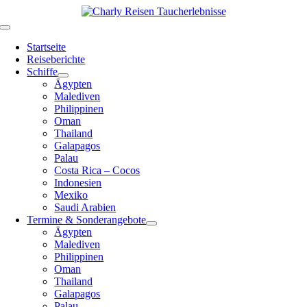
Zum
Inhalt
Toggle
springen
Navigation
Startseite
Reiseberichte
Schiffe
Ägypten
Malediven
Philippinen
Oman
Thailand
Galapagos
Palau
Costa Rica – Cocos
Indonesien
Mexiko
Saudi Arabien
Termine & Sonderangebote
Ägypten
Malediven
Philippinen
Oman
Thailand
Galapagos
Palau