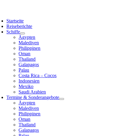
Zum
Inhalt
oggle
springen
avigation
Startseite
Reiseberichte
Schiffe
Ägypten
Malediven
Philippinen
Oman
Thailand
Galapagos
Palau
Costa Rica – Cocos
Indonesien
Mexiko
Saudi Arabien
Termine & Sonderangebote
Ägypten
Malediven
Philippinen
Oman
Thailand
Galapagos
Palau