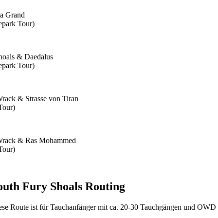
a Grand
epark Tour)
hoals & Daedalus
epark Tour)
rack & Strasse von Tiran
Tour)
Wrack & Ras Mohammed
Tour)
outh Fury Shoals Routing
ese Route ist für Tauchanfänger mit ca. 20-30 Tauchgängen und OWD 