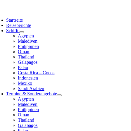
Zum
Inhalt
oggle
springen
avigation
Startseite
Reiseberichte
Schiffe
Ägypten
Malediven
Philippinen
Oman
Thailand
Galapagos
Palau
Costa Rica – Cocos
Indonesien
Mexiko
Saudi Arabien
Termine & Sonderangebote
Ägypten
Malediven
Philippinen
Oman
Thailand
Galapagos
Palau