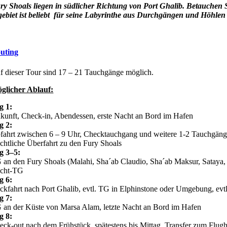
ry Shoals liegen in südlicher Richtung von Port Ghalib. Betauchen 
ebiet ist beliebt für seine Labyrinthe aus Durchgängen und Höhlen 
uting
f dieser Tour sind 17 – 21 Tauchgänge möglich.
glicher Ablauf:
g 1:
kunft, Check-in, Abendessen, erste Nacht an Bord im Hafen
g 2:
fahrt zwischen 6 – 9 Uhr, Checktauchgang und weitere 1-2 Tauchgäng
chtliche Überfahrt zu den Fury Shoals
g 3–5:
 an den Fury Shoals (Malahi, Sha´ab Claudio, Sha´ab Maksur, Sataya
cht-TG
g 6:
ckfahrt nach Port Ghalib, evtl. TG in Elphinstone oder Umgebung, ev
g 7:
 an der Küste von Marsa Alam, letzte Nacht an Bord im Hafen
g 8:
eck-out nach dem Frühstück, spätestens bis Mittag. Transfer zum Flug