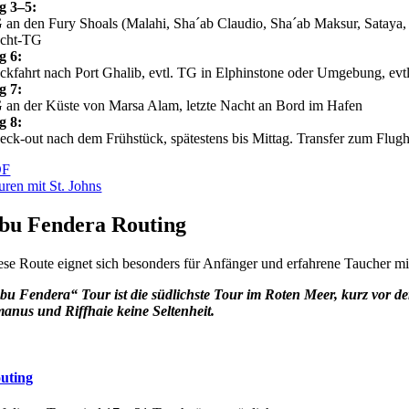
g 3–5:
 an den Fury Shoals (Malahi, Sha´ab Claudio, Sha´ab Maksur, Sataya
cht-TG
g 6:
ckfahrt nach Port Ghalib, evtl. TG in Elphinstone oder Umgebung, ev
g 7:
 an der Küste von Marsa Alam, letzte Nacht an Bord im Hafen
g 8:
eck-out nach dem Frühstück, spätestens bis Mittag. Transfer zum Flug
DF
uren mit St. Johns
bu Fendera Routing
ese Route eignet sich besonders für Anfänger und erfahrene Tauche
bu Fendera“ Tour ist die südlichste Tour im Roten Meer, kurz vor d
anus und Riffhaie keine Seltenheit.
uting