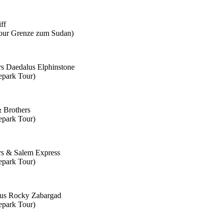
ff
our Grenze zum Sudan)
rs Daedalus Elphinstone
epark Tour)
 Brothers
epark Tour)
rs & Salem Express
epark Tour)
us Rocky Zabargad
epark Tour)