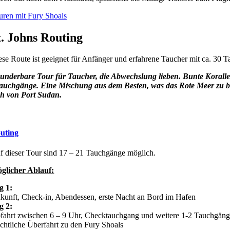
uren mit Fury Shoals
t. Johns Routing
ese Route ist geeignet für Anfänger und erfahrene Taucher mit ca. 30
underbare Tour f
ü
r Taucher, die Abwechslung lieben. Bunte Korall
auchgänge. Eine Mischung aus dem Besten, was das Rote Meer zu bi
ch von Port Sudan.
uting
f dieser Tour sind 17 – 21 Tauchgänge möglich.
glicher Ablauf:
g 1:
kunft, Check-in, Abendessen, erste Nacht an Bord im Hafen
g 2:
fahrt zwischen 6 – 9 Uhr, Checktauchgang und weitere 1-2 Tauchgäng
chtliche Überfahrt zu den Fury Shoals