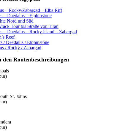
us – Rocky/Zabargad – Elba Riff
rs – Daedalus – Elphinstone
hte Nord und Süd
rack Tour bis Straße von Tiran
rs – Daedalus – Rocky Island – Zabargad
n’s Reef
s / Deadalus / Elphinstone
us / Rocky / Zabargad
u den Routenbeschreibungen
hoals
our)
outh St. Johns
our)
ndera
our)