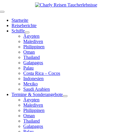
Zum
Inhalt
Toggle
springen
Navigation
Startseite
Reiseberichte
Schiffe
Ägypten
Malediven
Philippinen
Oman
Thailand
Galapagos
Palau
Costa Rica – Cocos
Indonesien
Mexiko
Saudi Arabien
Termine & Sonderangebote
Ägypten
Malediven
Philippinen
Oman
Thailand
Galapagos
Palau