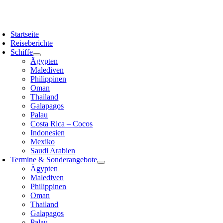
Zum
Inhalt
oggle
springen
avigation
Startseite
Reiseberichte
Schiffe
Ägypten
Malediven
Philippinen
Oman
Thailand
Galapagos
Palau
Costa Rica – Cocos
Indonesien
Mexiko
Saudi Arabien
Termine & Sonderangebote
Ägypten
Malediven
Philippinen
Oman
Thailand
Galapagos
Palau