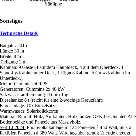
Süßlippe
Sonstiges
Technische Details
Baujahr: 2015
Länge: 30 m
Breite: 8 m
Tiefgang: 2 m
Kabinen: 9 Gäste (4 auf dem Hauptdeck, 4 auf dem Oberdeck, 1
Stand-by-Kabine unter Deck, 1 Eigner-Kabine, 5 Crew-Kabinen im
Unterdeck.)
Motor: Cummins 500 PS
Generatoren: Cummins 2x 40 kW
Salzwasseraufbereitung: 9 t pro Tag
Dieseltanks: 6 t (reicht für eine 2-wöchige Kreuzfahrt)
Klimaanlage: 10x Einzelsätze
Warmwasser: Solarkollektoren
Material: Rumpf: Holz, Aufbauten: Holz, außen GFK-beschichtet. Alle
Bodenbeläge und Paneele aus Massivholz.
Seit 10-2024:
Photovoltaikanlage
m
it 24 Paneelen à 450 Watt, plus 6
flexiblen Paneelen à 380 Watt. Wird tagsüber genug Energie erzeugt,