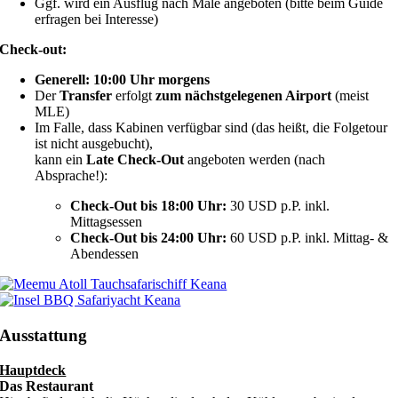
Ggf. wird ein Ausflug nach Male angeboten (bitte beim Guide
erfragen bei Interesse)
Check-out:
Generell: 10:00 Uhr morgens
Der
Transfer
erfolgt
zum nächstgelegenen Airport
(meist
MLE)
Im Falle, dass Kabinen verfügbar sind (das heißt, die Folgetour
ist nicht ausgebucht),
kann ein
Late Check-Out
angeboten werden (nach
Absprache!):
Check-Out bis 18:00 Uhr:
30 USD p.P. inkl.
Mittagsessen
Check-Out bis 24:00 Uhr:
60 USD p.P. inkl. Mittag- &
Abendessen
Ausstattung
Hauptdeck
Das Restaurant