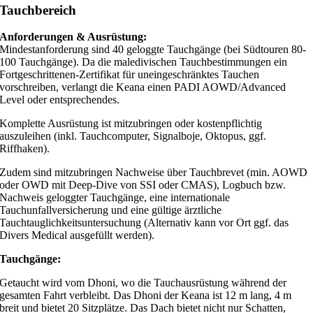
Tauchbereich
Anforderungen & Ausrüstung:
Mindestanforderung sind 40 geloggte Tauchgänge (bei Südtouren 80-
100 Tauchgänge). Da die maledivischen Tauchbestimmungen ein
Fortgeschrittenen-Zertifikat für uneingeschränktes Tauchen
vorschreiben, verlangt die Keana einen PADI AOWD/Advanced
Level oder entsprechendes.
Komplette Ausrüstung ist mitzubringen oder kostenpflichtig
auszuleihen (inkl. Tauchcomputer, Signalboje, Oktopus, ggf.
Riffhaken).
Zudem sind mitzubringen Nachweise über Tauchbrevet (min. AOWD
oder OWD mit Deep-Dive von SSI oder CMAS), Logbuch bzw.
Nachweis geloggter Tauchgänge, eine internationale
Tauchunfallversicherung und eine gültige ärztliche
Tauchtauglichkeitsuntersuchung (Alternativ kann vor Ort ggf. das
Divers Medical ausgefüllt werden).
Tauchgänge:
Getaucht wird vom Dhoni, wo die Tauchausrüstung während der
gesamten Fahrt verbleibt. Das Dhoni der Keana ist 12 m lang, 4 m
breit und bietet 20 Sitzplätze. Das Dach bietet nicht nur Schatten,