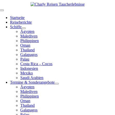
Zum
Inhalt
Toggle
springen
Navigation
Startseite
Reiseberichte
Schiffe
Ägypten
Malediven
Philippinen
Oman
Thailand
Galapagos
Palau
Costa Rica – Cocos
Indonesien
Mexiko
Saudi Arabien
Termine & Sonderangebote
Ägypten
Malediven
Philippinen
Oman
Thailand
Galapagos
Palau