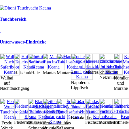
Tauchbereich
.
Unterwasser-Eindrücke
Meeresschildkröte
Haischule
Haie
Mantas
Mantarochen
Netzmuräne
Walhai
Koralle
Napoleon-
auf
und
Lippfisch
Nachttauchgang
Muräne
Barrakudas
Fledermausfische
Fischschwarm
Korallenriff
Fächerko
Fesdu
Blaustreifen-
Anthias
Orientalische
Wrack
Schnapper
Schwarm