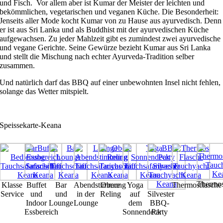
und Fisch. Vor allem aber ist Kumar der Meister der leichten und
bekömmlichen, vegetarischen und veganen Küche. Die Besonderheit:
Jenseits aller Mode kocht Kumar von zu Hause aus ayurvedisch. Denn
er ist aus Sri Lanka und als Buddhist mit der ayurvedischen Küche
aufgewachsen. Zu jeder Mahlzeit gibt es zumindest zwei ayurvedische
und vegane Gerichte. Seine Gewürze bezieht Kumar aus Sri Lanka
und stellt die Mischung nach echter Ayurveda-Tradition selber
zusammen.
Und natürlich darf das BBQ auf einer unbewohnten Insel nicht fehlen,
solange das Wetter mitspielt.
Speissekarte-Keana
Thermos
Klasse
Buffet
Bar
Abendstimmung
Obere
Yoga
Thermosflasche
Service
und
und
in der
Reling
auf
Silvester
Indoor
Lounge
Lounge
dem
BBQ-
Essbereich
Sonnendeck
Party