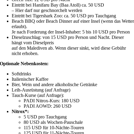
Eintritt bei Hanifaru Bay (Baa Atoll) ca. 50 USD
– Hier darf nur geschnorchelt werden
Eintritt bei Tigershark Zoo: ca. 50 USD pro Tauchgang
Beach BBQ oder Beach Dinner auf einer Insel (wenn das Wette
erlaubt).
Je nach Forderung der Insel-Inhaber: 5 bis 10 USD pro Person
Dieselzuschlag: von 15 USD pro Person und Nacht. Dieser
hängt vom Dieselpreis
auf den Malediven ab. Wenn dieser sinkt, wird diese Gebühr
nicht erhoben.
Optionale Nebenkosten:
Softdrinks
Italienischer Kaffee
Bier, Wein und andere alkoholische Getränke
Leih-Ausrüstung (auf Anfrage)
Tauch-Kurse (auf Anfrage):
PADI Nitrox-Kurs: 180 USD
PADI AOWD: 260 USD
Nitrox*:
5 USD pro Tauchgang
80 USD als Wochen-Pauschale
115 USD für 10-Nächte-Touren
125 USD für 11-Nächte-Touren