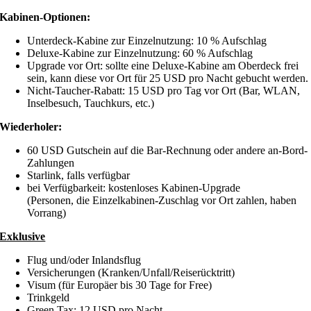
Kabinen-Optionen:
Unterdeck-Kabine zur Einzelnutzung: 10 % Aufschlag
Deluxe-Kabine zur Einzelnutzung: 60 % Aufschlag
Upgrade vor Ort: sollte eine Deluxe-Kabine am Oberdeck frei
sein, kann diese vor Ort für 25 USD pro Nacht gebucht werden.
Nicht-Taucher-Rabatt: 15 USD pro Tag vor Ort (Bar, WLAN,
Inselbesuch, Tauchkurs, etc.)
Wiederholer:
60 USD Gutschein auf die Bar-Rechnung oder andere an-Bord-
Zahlungen
Starlink, falls verfügbar
bei Verfügbarkeit: kostenloses Kabinen-Upgrade
(Personen, die Einzelkabinen-Zuschlag vor Ort zahlen, haben
Vorrang)
Exklusive
Flug und/oder Inlandsflug
Versicherungen (Kranken/Unfall/Reiserücktritt)
Visum (für Europäer bis 30 Tage for Free)
Trinkgeld
Green Tax: 12 USD pro Nacht