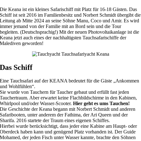
Die Keana ist ein kleines Safarischiff mit Platz für 16-18 Gästen. Das
Schiff ist seit 2016 im Familienbesitz und Norbert Schmidt übergibt die
Leitung ab Mitte 2024 an seine Söhne Manu, Coco und Amir. Es wird
immer jemand von der Familie mit an Bord sein und die Tour
begleiten. (Deutschsprachig!) Mit der neuen
Photovoltaikanlage
ist die
Keana jetzt auch eines der nachhaltigsten Tauchsafarischiffe der
Malediven geworden!
Das Schiff
Eine Tauchsafari auf der KEANA bedeutet für die Gäste „Ankommen
und Wohlfühlen“.
Sie wurde von Tauchern für Taucher gebaut und erfüllt fast jeden
Tauchertraum. Aber erwartet keine Flachbildschirme in den Kabinen,
Whirlpool und/oder Wasser-Scooter.
Hier geht es ums Tauchen!
Die Geschichte der Keana begann mit Norbert Schmidt und anderen
Safaribooten, unter anderem der Fathima, der Ari Queen und der
Sharifa. 2016 startete der Traum eines eigenen Schiffes.
Hierbei wurde berücksichtigt, dass jeder eine Kabine am Haupt- oder
Oberdeck haben kann und genügend Platz vorhanden ist. Der Guide
Mohamed, der jeden Fisch unter Wasser kannte, brachte den Söhnen