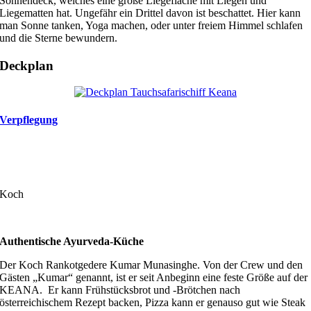
Sonnendeck, welches eine große Liegefläche mit Liegen und
Liegematten hat. Ungefähr ein Drittel davon ist beschattet. Hier kann
man Sonne tanken, Yoga machen, oder unter freiem Himmel schlafen
und die Sterne bewundern.
Deckplan
Verpflegung
Koch
Authentische Ayurveda-Küche
Der Koch Rankotgedere Kumar Munasinghe. Von der Crew und den
Gästen „Kumar“ genannt, ist er seit Anbeginn eine
feste Größe auf der
KEANA. Er kann Frühstücksbrot und -Brötchen nach
österreichischem Rezept backen, Pizza kann er genauso gut wie Steak