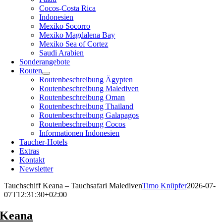
Cocos-Costa Rica
Indonesien
Mexiko Socorro
Mexiko Magdalena Bay
Mexiko Sea of Cortez
Saudi Arabien
Sonderangebote
Routen
Routenbeschreibung Ägypten
Routenbeschreibung Malediven
Routenbeschreibung Oman
Routenbeschreibung Thailand
Routenbeschreibung Galapagos
Routenbeschreibung Cocos
Informationen Indonesien
Taucher-Hotels
Extras
Kontakt
Newsletter
Tauchschiff Keana – Tauchsafari Malediven
Timo Knüpfer
2026-07-
07T12:31:30+02:00
Keana