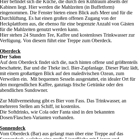
Hier befindet sich die Küche, die durch den Kühlraum abseits der
Kabinen liegt. Hier werden die Mahlzeiten (in Buffetform)
eingenommen. Die Fenster bieten einen Blick aufs Meer und für die
Durchlüftung. Es hat einen großen offenen Zugang von der
Heckplattform aus, die ebenso für eine begrenzte Anzahl von Gästen
für die Mahlzeiten genutzt werden kann.
Hier stehen 24 Stunden Tee, Kaffee und kostenloses Trinkwasser zur
Verfügung. Von diesem führt eine Treppe zum Oberdeck.
Oberdeck
Der Salon
Auf dem Oberdeck findet sich die, nach hinten offene und größtenteils
beschattete, Bar und die Theke incl. Bier-Zapfanlage. Dieser Platz lädt,
mit einem großartigen Blick auf den maledivischen Ozean, zum
Verweilen ein. Mit bequemen Sesseln ausgestattet, ein idealer Ort für
den morgendlichen Kaffee, ganztags frische Getränke oder den
abendlichen Sundowner.
Zur Müllvermeidung gibt es Bier vom Fass. Das Trinkwasser, an
mehreren Stellen am Schiff, ist kostenlos.
Die Softdrinks, wie Cola oder Fanta sind in den bekannten
Dosen/Flaschen-Varianten vorhanden.
Sonnendeck
Vom Oberdeck (Bar) aus gelangt man über eine Treppe auf das