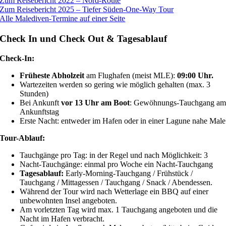
Zum Reisebericht 2022 – Nord-Route
Zum Reisebericht 2025 – Tiefer Süden-One-Way Tour
Alle Malediven-Termine auf einer Seite
Check In und Check Out & Tagesablauf
Check-In:
Früheste Abholzeit
am Flughafen (meist MLE):
09:00 Uhr.
Wartezeiten werden so gering wie möglich gehalten (max. 3
Stunden)
Bei Ankunft
vor 13 Uhr am Boot
: Gewöhnungs-Tauchgang a
Ankunftstag
Erste Nacht: entweder im Hafen oder in einer Lagune nahe Male
Tour-Ablauf:
Tauchgänge pro Tag: in der Regel und nach Möglichkeit: 3
Nacht-Tauchgänge: einmal pro Woche ein Nacht-Tauchgang
Tagesablauf:
Early-Morning-Tauchgang / Frühstück /
Tauchgang / Mittagessen / Tauchgang / Snack / Abendessen.
Während der Tour wird nach Wetterlage ein BBQ auf einer
unbewohnten Insel angeboten.
Am vorletzten Tag wird max. 1 Tauchgang angeboten und die
Nacht im Hafen verbracht.