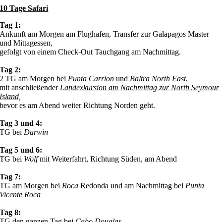
10 Tage Safari
Tag 1:
Ankunft am Morgen am Flughafen, Transfer zur Galapagos Master
und Mittagessen,
gefolgt von einem Check-Out Tauchgang am Nachmittag.
Tag 2:
2 TG am Morgen bei
Punta Carrion
und
Baltra North East
,
mit anschließender
Landexkursion am Nachmittag zur
North Seymour
Island,
bevor es am Abend weiter Richtung Norden geht.
Tag 3 und 4:
TG bei
Darwin
Tag 5 und 6:
TG bei
Wolf
mit Weiterfahrt, Richtung Süden, am Abend
Tag 7:
TG am Morgen bei
Roca
Redonda und am Nachmittag bei
Punta
Vicente Roca
Tag 8:
TG den ganzen Tag bei
Cabo Douglas