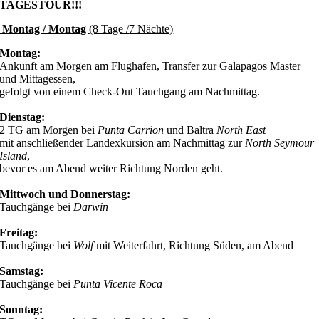
TAGESTOUR!!!
Montag / Montag
(8 Tage /
7 Nächte)
Montag:
Ankunft am Morgen am Flughafen, Transfer zur Galapagos Master
und Mittagessen,
gefolgt von einem Check-Out Tauchgang am Nachmittag.
Dienstag:
2 TG am Morgen bei
Punta Carrion
und Baltra
North East
mit anschließender Landexkursion am Nachmittag zur
North Seymour
Island
,
bevor es am Abend weiter Richtung Norden geht.
Mittwoch und Donnerstag:
Tauchgänge bei
Darwin
Freitag:
Tauchgänge bei
Wolf
mit Weiterfahrt, Richtung Süden, am Abend
Samstag:
Tauchgänge bei
Punta Vicente Roca
Sonntag: