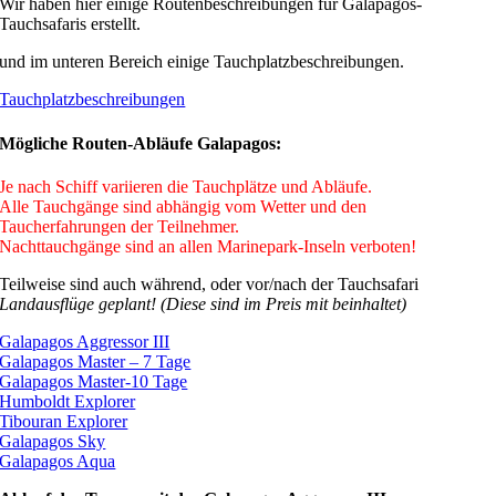
Wir haben hier einige Routenbeschreibungen für Galapagos-
Tauchsafaris erstellt.
und im unteren Bereich einige Tauchplatzbeschreibungen.
Tauchplatzbeschreibungen
Mögliche Routen-Abläufe Galapagos:
Je nach Schiff variieren die Tauchplätze und Abläufe.
Alle Tauchgänge sind abhängig vom Wetter und den
Taucherfahrungen der Teilnehmer.
Nachttauchgänge sind an allen Marinepark-Inseln verboten!
Teilweise sind auch während, oder vor/nach der Tauchsafari
Landausflüge geplant! (Diese sind im Preis mit beinhaltet)
Galapagos Aggressor III
Galapagos Master – 7 Tage
Galapagos Master-10 Tage
Humboldt Explorer
Tibouran Explorer
Galapagos Sky
Galapagos Aqua