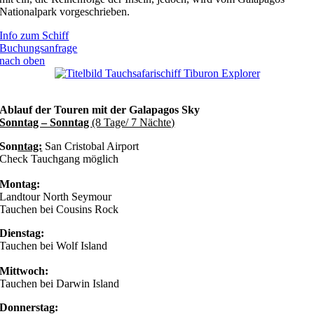
Nationalpark vorgeschrieben.
Info zum Schiff
Buchungsanfrage
nach oben
Ablauf der Touren mit der Galapagos Sky
Sonntag – Sonntag
(8 Tage/ 7 Nächte)
Son
ntag:
San Cristobal Airport
Check Tauchgang möglich
Montag:
Landtour North Seymour
Tauchen bei Cousins Rock
Dienstag:
Tauchen bei Wolf Island
Mittwoch:
Tauchen bei Darwin Island
Donnerstag: