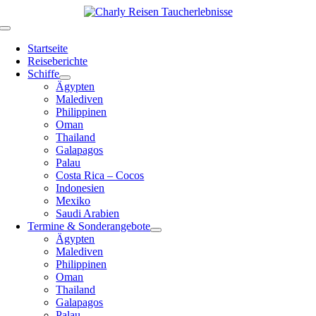
Zum
Inhalt
Toggle
springen
Navigation
Startseite
Reiseberichte
Schiffe
Ägypten
Malediven
Philippinen
Oman
Thailand
Galapagos
Palau
Costa Rica – Cocos
Indonesien
Mexiko
Saudi Arabien
Termine & Sonderangebote
Ägypten
Malediven
Philippinen
Oman
Thailand
Galapagos
Palau