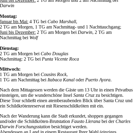
Juni bis Dezember:
2 TG am Morgen und 2 am Nachmittag bei
Darwin
Montag:
Januar bis Mai:
4 TG bei
Cabo Marshall
,
2 TG am Morgen, 1 TG am Nachmittag- und 1 Nachttauchgang;
Juni bis Dezember:
2 TG am Morgen bei
Darwin
, 2 TG am
Nachmittag bei
Wolf
Dienstag:
2 TG am Morgen bei
Cabo Douglas
Nachmittag: 2 TG bei
Punta Vicente Roca
Mittwoch:
1 TG am Morgen bei
Cousins Rock
,
1 TG am Nachmittag bei
Itabaca Kanal
oder
Puerto Ayora
.
Nach dem Mittagessen werden die Gäste um 13 Uhr in einen Privatbus
einsteigen, um die wunderschöne Insel
Santa Cruz
zu besichtigen.
Diese Tour schließt einen atemberaubenden Blick über Santa Cruz und
ein Schildkrötenreservat mit Riesenschildkröten mit ein.
Nach der Wanderung kann die Stadt erkundet, shoppen gegangen
und/oder die Schildkröten-Brutstation
Fausto Llerana
bei der
Charles
Darwin Forschungsstation
besichtiget werden.
Abendessen an Land in einem Restaurant Ihrer Wahl (einziges