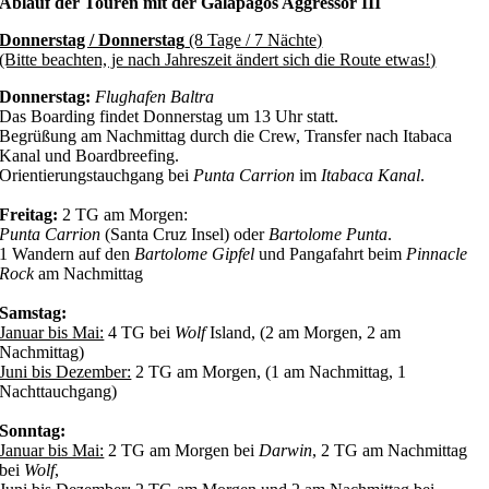
Ablauf der Touren mit der
Galapagos Aggressor III
Donnerstag / Donnerstag
(8 Tage / 7 Nächte)
(Bitte beachten, je nach Jahreszeit ändert sich die Route etwas!)
Donnerstag:
Flughafen Baltra
Das Boarding findet Donnerstag um 13 Uhr statt.
Begrüßung am Nachmittag durch die Crew, Transfer nach Itabaca
Kanal und Boardbreefing.
Orientierungstauchgang bei
Punta Carrion
im
Itabaca Kanal
.
Freitag:
2 TG am Morgen:
Punta Carrion
(Santa Cruz Insel) oder
Bartolome Punta
.
1 Wandern auf den
Bartolome Gipfel
und Pangafahrt beim
Pinnacle
Rock
am Nachmittag
Samstag:
Januar bis Mai:
4 TG bei
Wolf
Island, (2 am Morgen, 2 am
Nachmittag)
Juni bis Dezember:
2 TG am Morgen, (1 am Nachmittag, 1
Nachttauchgang)
Sonntag:
Januar bis Mai:
2 TG am Morgen bei
Darwin
, 2 TG am Nachmittag
bei
Wolf
,