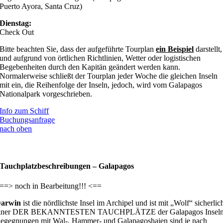
Puerto Ayora, Santa Cruz)
Dienstag:
Check Out
Bitte beachten Sie, dass der aufgeführte Tourplan
ein Beispiel
darstellt,
und aufgrund von örtlichen Richtlinien, Wetter oder logistischen
Begebenheiten durch den Kapitän geändert werden kann.
Normalerweise schließt der Tourplan jeder Woche die gleichen Inseln
mit ein, die Reihenfolge der Inseln, jedoch, wird vom Galapagos
Nationalpark vorgeschrieben.
Info zum Schiff
Buchungsanfrage
nach oben
Tauchplatzbeschreibungen –
Galapagos
==> noch in Bearbeitung!!! <==
arwin
ist die nördlichste Insel im Archipel und ist mit „Wolf“ sicherlic
iner DER BEKANNTESTEN TAUCHPLÄTZE der Galapagos Inseln
egegnungen mit Wal-, Hammer- und Galapagoshaien sind je nach