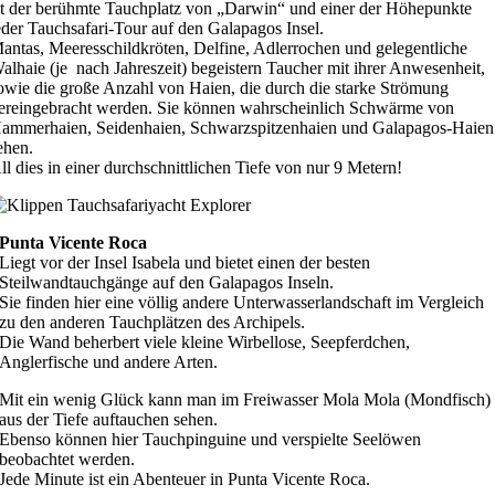
st der berühmte Tauchplatz von „Darwin“ und einer der Höhepunkte
eder Tauchsafari-Tour auf den Galapagos Insel.
antas, Meeresschildkröten, Delfine, Adlerrochen und gelegentliche
alhaie (je nach Jahreszeit) begeistern Taucher mit ihrer Anwesenheit,
owie
die große Anzahl von Haien, die durch die starke Strömung
ereingebracht werden.
Sie können wahrscheinlich Schwärme von
ammerhaien, Seidenhaien, Schwarzspitzenhaien und Galapagos-Haien
ehen.
ll dies in einer durchschnittlichen Tiefe von nur 9 Metern!
Punta Vicente Roca
Liegt vor der Insel Isabela und bietet einen der besten
Steilwandtauchgänge auf den Galapagos Inseln.
Sie finden hier eine völlig andere Unterwasserlandschaft im Vergleich
zu den anderen Tauchplätzen des Archipels.
Die Wand beherbert viele kleine Wirbellose, Seepferdchen,
Anglerfische und andere Arten.
Mit ein wenig Glück kann man im Freiwasser Mola Mola (Mondfisch)
aus der Tiefe auftauchen sehen.
Ebenso können hier
Tauchpinguine und verspielte Seelöwen
beobachtet werden.
Jede Minute ist ein Abenteuer in Punta Vicente Roca.