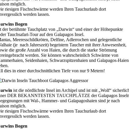
aison möglich.
ie riesigen Fischschwärme werden Ihren Tauchurlaub dort
nvergesslich werden lassen.
arwins Bogen
st der berühmte Tauchplatz von „Darwin“ und einer der Höhepunkte
eder Tauchsafari-Tour auf den Galapagos Insel.
antas, Meeresschildkröten, Delfine, Adlerrochen und gelegentliche
alhaie (je nach Jahreszeit) begeistern Taucher mit ihrer Anwesenheit,
owie
die große Anzahl von Haien, die durch die starke Strömung
ereingebracht werden.
Sie können wahrscheinlich Schwärme von
ammerhaien, Seidenhaien, Schwarzspitzenhaien und Galapagos-Haien
ehen.
ll dies in einer durchschnittlichen Tiefe von nur 9 Metern!
arwin
ist die nördlichste Insel im Archipel und ist mit „Wolf“ sicherlic
iner DER BEKANNTESTEN TAUCHPLÄTZE der Galapagos Inseln
egegnungen mit Wal-, Hammer- und Galapagoshaien sind je nach
aison möglich.
ie riesigen Fischschwärme werden Ihren Tauchurlaub dort
nvergesslich werden lassen.
arwins Bogen