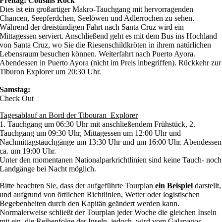
Freitag: Cousins Rock
Dies ist ein großartiger Makro-Tauchgang mit hervorragenden
Chancen, Seepferdchen, Seelöwen und Adlerrochen zu sehen.
Während der dreistündigen Fahrt nach Santa Cruz wird ein
Mittagessen serviert.
Anschließend geht es mit dem Bus ins Hochland
von Santa Cruz, wo Sie die Riesenschildkröten in ihrem natürlichen
Lebensraum besuchen können.
Weiterfahrt nach Puerto Ayora.
Abendessen in Puerto Ayora (nicht im Preis inbegriffen).
Rückkehr zur
Tiburon Explorer um 20:30 Uhr.
Samstag:
Check Out
Tagesablauf an Bord der Tibouran Explorer
1. Tauchgang um 06:30 Uhr mit anschließendem Frühstück, 2.
Tauchgang um 09:30 Uhr, Mittagessen um 12:00 Uhr und
Nachmittagstauchgänge um 13:30 Uhr und um 16:00 Uhr. Abendessen
ca. um 19:00 Uhr.
Unter den momentanen Nationalparkrichtlinien sind keine Tauch- noch
Landgänge bei Nacht möglich.
Bitte beachten Sie, dass der aufgeführte Tourplan
ein Beispiel
darstellt,
und aufgrund von örtlichen Richtlinien, Wetter oder logistischen
Begebenheiten durch den Kapitän geändert werden kann.
Normalerweise schließt der Tourplan jeder Woche die gleichen Inseln
mit ein, die Reihenfolge der Inseln, jedoch, wird vom Galapagos