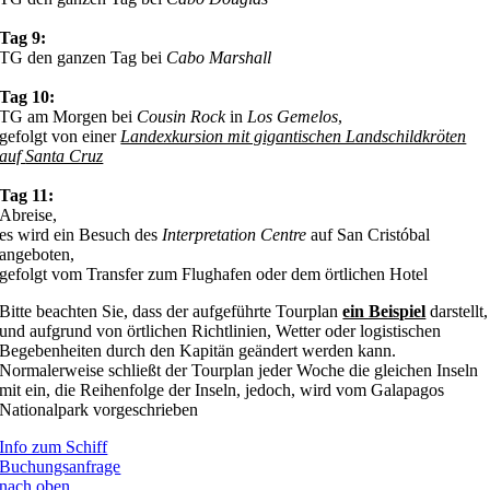
Tag 9:
TG den ganzen Tag bei
Cabo Marshall
Tag 10:
TG am Morgen bei
Cousin Rock
in
Los Gemelos
,
gefolgt von einer
Landexkursion mit gigantischen Landschildkröten
auf
Santa Cruz
Tag 11:
Abreise,
es wird ein Besuch des
Interpretation Centre
auf San Cristóbal
angeboten,
gefolgt vom Transfer zum Flughafen oder dem örtlichen Hotel
Bitte beachten Sie, dass der aufgeführte Tourplan
ein Beispiel
darstellt,
und aufgrund von örtlichen Richtlinien, Wetter oder logistischen
Begebenheiten durch den Kapitän geändert werden kann.
Normalerweise schließt der Tourplan jeder Woche die gleichen Inseln
mit ein, die Reihenfolge der Inseln, jedoch, wird vom Galapagos
Nationalpark vorgeschrieben
Info zum Schiff
Buchungsanfrage
nach oben