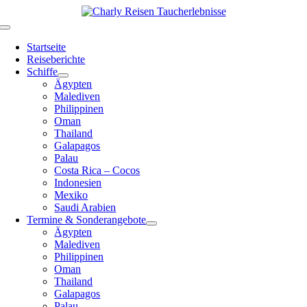
Zum
Inhalt
Toggle
springen
Navigation
Startseite
Reiseberichte
Schiffe
Ägypten
Malediven
Philippinen
Oman
Thailand
Galapagos
Palau
Costa Rica – Cocos
Indonesien
Mexiko
Saudi Arabien
Termine & Sonderangebote
Ägypten
Malediven
Philippinen
Oman
Thailand
Galapagos
Palau