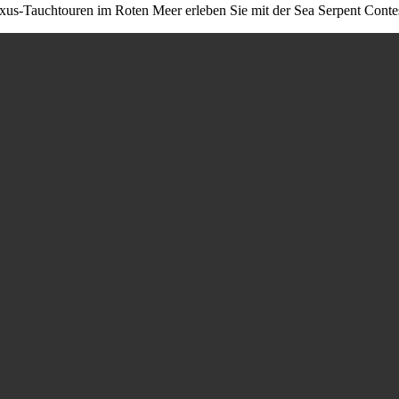
xus-Tauchtouren im Roten Meer erleben Sie mit der Sea Serpent Conte