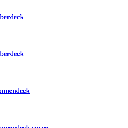
berdeck
berdeck
onnendeck
onnendeck vorne