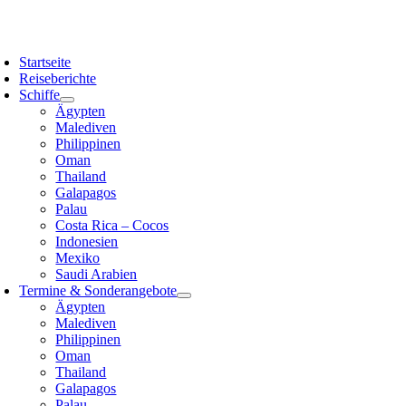
Zum
Inhalt
oggle
springen
avigation
Startseite
Reiseberichte
Schiffe
Ägypten
Malediven
Philippinen
Oman
Thailand
Galapagos
Palau
Costa Rica – Cocos
Indonesien
Mexiko
Saudi Arabien
Termine & Sonderangebote
Ägypten
Malediven
Philippinen
Oman
Thailand
Galapagos
Palau