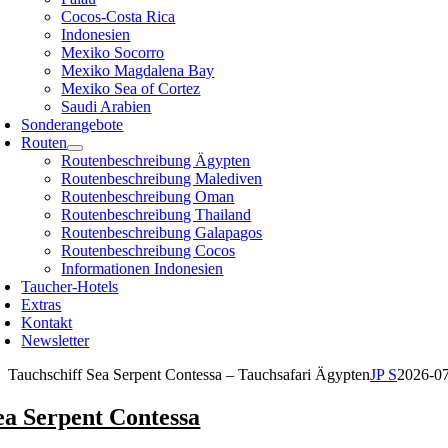
Cocos-Costa Rica
Indonesien
Mexiko Socorro
Mexiko Magdalena Bay
Mexiko Sea of Cortez
Saudi Arabien
Sonderangebote
Routen
Routenbeschreibung Ägypten
Routenbeschreibung Malediven
Routenbeschreibung Oman
Routenbeschreibung Thailand
Routenbeschreibung Galapagos
Routenbeschreibung Cocos
Informationen Indonesien
Taucher-Hotels
Extras
Kontakt
Newsletter
Tauchschiff Sea Serpent Contessa – Tauchsafari Ägypten
JP S
2026-0
ea Serpent Contessa