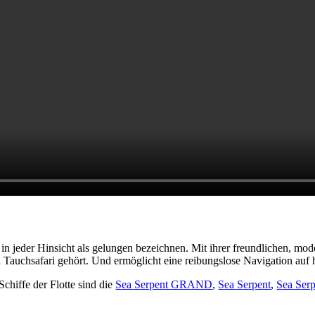
in jeder Hinsicht als gelungen bezeichnen. Mit ihrer freundlichen, m
ten Tauchsafari gehört. Und ermöglicht eine reibungslose Navigation a
hiffe der Flotte sind die
Sea Serpent GRAND
,
Sea Serpent
,
Sea Se