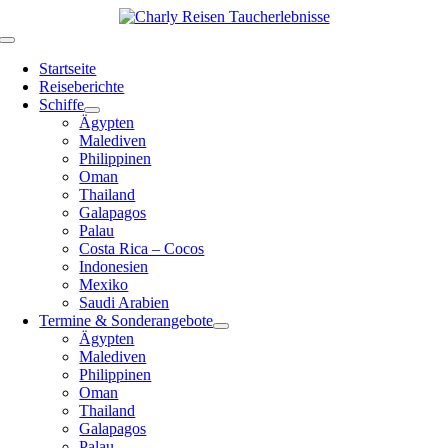
Zum
Inhalt
Toggle
springen
Navigation
Startseite
Reiseberichte
Schiffe
Ägypten
Malediven
Philippinen
Oman
Thailand
Galapagos
Palau
Costa Rica – Cocos
Indonesien
Mexiko
Saudi Arabien
Termine & Sonderangebote
Ägypten
Malediven
Philippinen
Oman
Thailand
Galapagos
Palau