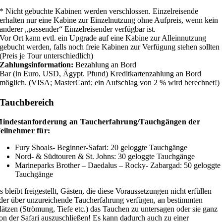
* Nicht gebuchte Kabinen werden verschlossen. Einzelreisende
erhalten nur eine Kabine zur Einzelnutzung ohne Aufpreis, wenn kein
anderer „passender“ Einzelreisender verfügbar ist.
Vor Ort kann evtl. ein Upgrade auf eine Kabine zur Alleinnutzung
gebucht werden, falls noch freie Kabinen zur Verfügung stehen sollten
(Preis je Tour unterschiedlich)
Zahlungsinformation:
Bezahlung an Bord
Bar (in Euro, USD, Ägypt. Pfund) Kreditkartenzahlung an Bord
möglich. (VISA; MasterCard; ein Aufschlag von 2 % wird berechnet!)
Tauchbereich
indestanforderung an Taucherfahrung/Tauchgängen der
eilnehmer für:
Fury Shoals- Beginner-Safari: 20 geloggte Tauchgänge
Nord- & Südtouren & St. Johns: 30 geloggte Tauchgänge
Marineparks Brother – Daedalus – Rocky- Zabargad: 50 geloggte
Tauchgänge
s bleibt freigestellt, Gästen, die diese Voraussetzungen nicht erfüllen
der über unzureichende Taucherfahrung verfügen, an bestimmten
lätzen (Strömung, Tiefe etc.) das Tauchen zu untersagen oder sie ganz
on der Safari auszuschließen! Es kann dadurch auch zu einer