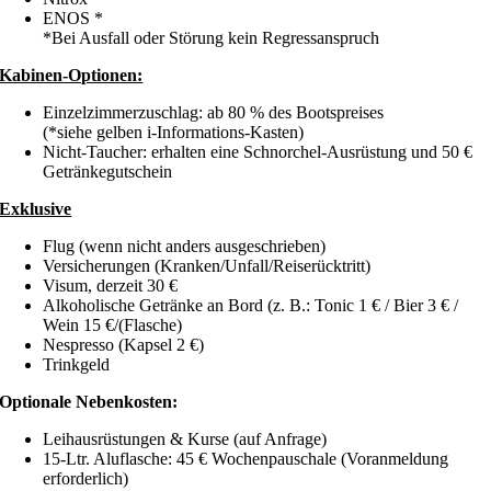
ENOS *
*Bei Ausfall oder Störung kein Regressanspruch
Kabinen-Optionen:
Einzelzimmerzuschlag: ab 80 % des Bootspreises
(*siehe gelben i-Informations-Kasten)
Nicht-Taucher: erhalten eine Schnorchel-Ausrüstung und 50 €
Getränkegutschein
Exklusive
Flug (wenn nicht anders ausgeschrieben)
Versicherungen (Kranken/Unfall/Reiserücktritt)
Visum, derzeit 30 €
Alkoholische Getränke an Bord (z. B.: Tonic 1 € / Bier 3 € /
Wein 15 €/(Flasche)
Nespresso (Kapsel 2 €)
Trinkgeld
Optionale Nebenkosten:
Leihausrüstungen & Kurse (auf Anfrage)
15-Ltr. Aluflasche: 45 € Wochenpauschale (Voranmeldung
erforderlich)