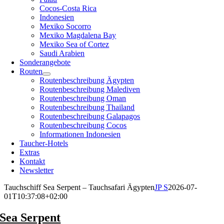
Cocos-Costa Rica
Indonesien
Mexiko Socorro
Mexiko Magdalena Bay
Mexiko Sea of Cortez
Saudi Arabien
Sonderangebote
Routen
Routenbeschreibung Ägypten
Routenbeschreibung Malediven
Routenbeschreibung Oman
Routenbeschreibung Thailand
Routenbeschreibung Galapagos
Routenbeschreibung Cocos
Informationen Indonesien
Taucher-Hotels
Extras
Kontakt
Newsletter
Tauchschiff Sea Serpent – Tauchsafari Ägypten
JP S
2026-07-
01T10:37:08+02:00
Sea Serpent