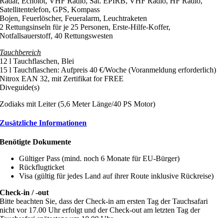
Radar, Echolot, VHF Radio, Sat. EPIRB, VHF Radio, HF Radio,
Satellitentelefon, GPS, Kompass
Bojen, Feuerlöscher, Feueralarm, Leuchtraketen
2 Rettungsinseln für je 25 Personen, Erste-Hilfe-Koffer,
Notfallsauerstoff, 40 Rettungswesten
Tauchbereich
12 l Tauchflaschen, Blei
15 l Tauchflaschen: Aufpreis 40 €/Woche (Voranmeldung erforderlich)
Nitrox EAN 32, mit Zertifikat for FREE
Diveguide(s)
Zodiaks mit Leiter (5,6 Meter Länge/40 PS Motor)
Zusätzliche Informationen
Benötigte Dokumente
Gültiger Pass (mind. noch 6 Monate für EU-Bürger)
Rückflugticket
Visa (gültig für jedes Land auf ihrer Route inklusive Rückreise)
Check-in / -out
Bitte beachten Sie, dass der Check-in am ersten Tag der Tauchsafari
nicht vor 17.00 Uhr erfolgt und der Check-out am letzten Tag der