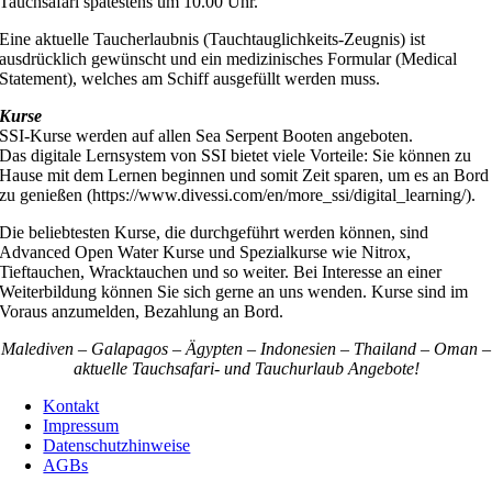
Tauchsafari spätestens um 10.00 Uhr.
Eine aktuelle Taucherlaubnis (Tauchtauglichkeits-Zeugnis) ist
ausdrücklich gewünscht und ein medizinisches Formular (Medical
Statement), welches am Schiff ausgefüllt werden muss.
Kurse
SSI-Kurse werden auf allen Sea Serpent Booten angeboten.
Das digitale Lernsystem von SSI bietet viele Vorteile: Sie können zu
Hause mit dem Lernen beginnen und somit Zeit sparen, um es an Bord
zu genießen (https://www.divessi.com/en/more_ssi/digital_learning/).
Die beliebtesten Kurse, die durchgeführt werden können, sind
Advanced Open Water Kurse und Spezialkurse wie Nitrox,
Tieftauchen, Wracktauchen und so weiter. Bei Interesse an einer
Weiterbildung können Sie sich gerne an uns wenden. Kurse sind im
Voraus anzumelden, Bezahlung an Bord.
Malediven – Galapagos – Ägypten – Indonesien – Thailand – Oman –
aktuelle Tauchsafari- und Tauchurlaub Angebote!
Kontakt
Impressum
Datenschutzhinweise
AGBs