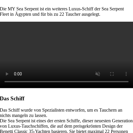
Die MY Sea Serpent ist ein weiteres Luxus-Schiff der Sea Serpent
Fleet in Ägypten und für bis zu 22 Taucher ausgelegt.
Das Schiff
Das Schiff wurde von Spezialisten entworfen, um es Tauchern an
nichts mangeln zu lassen.
Die Sea Serpent ist eines der ersten Schiffe, dieser neuesten Generation
von Luxus-Tauchschiffen, die auf dem preisgekrönten Design der
Benetti Classic 35-Yachten basieren. Sie bietet maximal 22 Personen