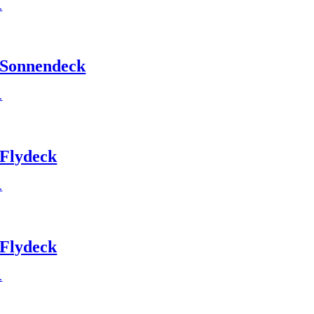
.
Sonnendeck
.
Flydeck
.
Flydeck
.