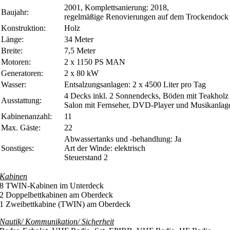
2001, Komplettsanierung: 2018,
Baujahr:
regelmäßige Renovierungen auf dem Trockendock
Konstruktion:
Holz
Länge:
34 Meter
Breite:
7,5 Meter
Motoren:
2 x 1150 PS MAN
Generatoren:
2 x 80 kW
Wasser:
Entsalzungsanlagen: 2 x 4500 Liter pro Tag
4 Decks inkl. 2 Sonnendecks, Böden mit Teakholz 
Ausstattung:
Salon mit Fernseher, DVD-Player und Musikanlag
Kabinenanzahl:
11
Max. Gäste:
22
Abwassertanks und -behandlung: Ja
Sonstiges:
Art der Winde: elektrisch
Steuerstand 2
Kabinen
8 TWIN-Kabinen im Unterdeck
2 Doppelbettkabinen am Oberdeck
1 Zweibettkabine (TWIN) am Oberdeck
Nautik/ Kommunikation/ Sicherheit