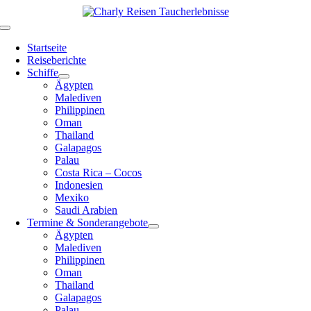
Zum
Inhalt
Toggle
springen
Navigation
Startseite
Reiseberichte
Schiffe
Ägypten
Malediven
Philippinen
Oman
Thailand
Galapagos
Palau
Costa Rica – Cocos
Indonesien
Mexiko
Saudi Arabien
Termine & Sonderangebote
Ägypten
Malediven
Philippinen
Oman
Thailand
Galapagos
Palau