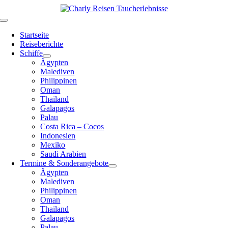
Zum
Inhalt
Toggle
springen
Navigation
Startseite
Reiseberichte
Schiffe
Ägypten
Malediven
Philippinen
Oman
Thailand
Galapagos
Palau
Costa Rica – Cocos
Indonesien
Mexiko
Saudi Arabien
Termine & Sonderangebote
Ägypten
Malediven
Philippinen
Oman
Thailand
Galapagos
Palau