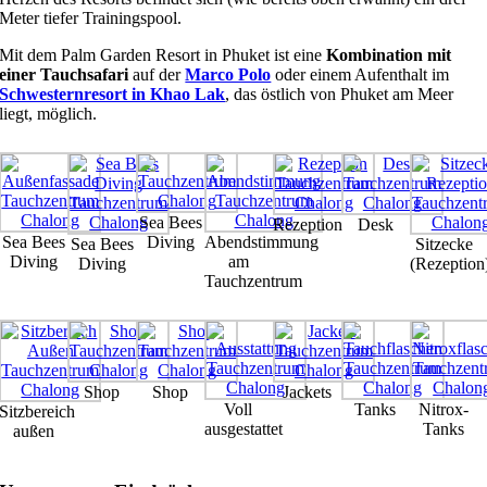
Meter tiefer Trainingspool.
Mit dem Palm Garden Resort in Phuket ist eine
Kombination mit
einer Tauchsafari
auf der
Marco Polo
oder einem Aufenthalt im
Schwesternresort in Khao Lak
, das östlich von Phuket am Meer
liegt, möglich.
Sea Bees
Rezeption
Desk
Sea Bees
Diving
Abendstimmung
Sea Bees
Sitzecke
Diving
am
Diving
(Rezeption
Tauchzentrum
Shop
Shop
Jackets
Voll
Tanks
Nitrox-
Sitzbereich
ausgestattet
Tanks
außen