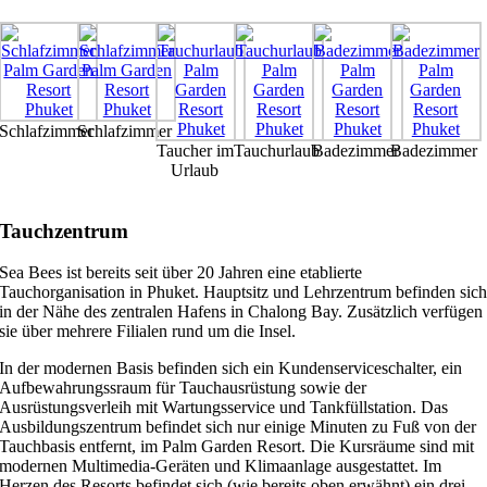
Schlafzimmer
Schlafzimmer
Taucher im
Tauchurlaub
Badezimmer
Badezimmer
Urlaub
Tauchzentrum
Sea Bees ist bereits seit über 20 Jahren eine etablierte
Tauchorganisation in Phuket. Hauptsitz und Lehrzentrum befinden sic
in der Nähe des zentralen Hafens in Chalong Bay. Zusätzlich verfügen
sie über mehrere Filialen rund um die Insel.
In der modernen Basis befinden sich ein Kundenserviceschalter, ein
Aufbewahrungssraum für Tauchausrüstung sowie der
Ausrüstungsverleih mit Wartungsservice und Tankfüllstation. Das
Ausbildungszentrum befindet sich nur einige Minuten zu Fuß von der
Tauchbasis entfernt, im Palm Garden Resort. Die Kursräume sind mit
modernen Multimedia-Geräten und Klimaanlage ausgestattet. Im
Herzen des Resorts befindet sich (wie bereits oben erwähnt) ein drei