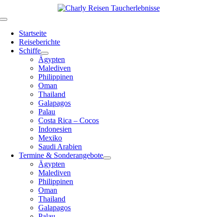
Zum
Inhalt
Toggle
springen
Navigation
Startseite
Reiseberichte
Schiffe
Ägypten
Malediven
Philippinen
Oman
Thailand
Galapagos
Palau
Costa Rica – Cocos
Indonesien
Mexiko
Saudi Arabien
Termine & Sonderangebote
Ägypten
Malediven
Philippinen
Oman
Thailand
Galapagos
Palau