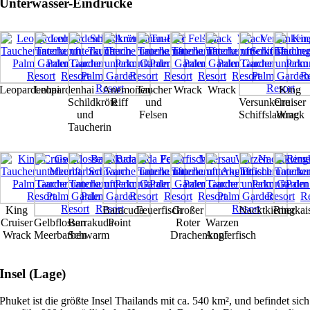
Unterwasser-Eindrücke
Leopardenhai
Leopardenhai
Anemonen-
Taucher
Wrack
Wrack
King
Schildkröte
Riff
und
Versunkene
Cruiser
und
Felsen
Schiffsladung
Wrack
Taucherin
King
Baracuda
Feuerfisch
Großer
Nacktkiemer
Ringkais
Cruiser
Gelbflossen
Barrakuda-
Point
Roter
Warzen
Wrack
Meerbarben
Schwarm
Drachenkopf
Anglerfisch
Insel (Lage)
Phuket ist die größte Insel Thailands mit ca. 540 km², und befindet sich