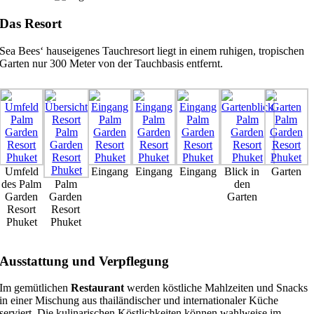
Das Resort
Sea Bees‘ hauseigenes Tauchresort liegt in einem ruhigen, tropischen
Garten nur 300 Meter von der Tauchbasis entfernt.
Umfeld
Eingang
Eingang
Eingang
Blick in
Garten
des Palm
Palm
den
Garden
Garden
Garten
Resort
Resort
Phuket
Phuket
Ausstattung und Verpflegung
Im gemütlichen
Restaurant
werden köstliche Mahlzeiten und Snacks
in einer Mischung aus thailändischer und internationaler Küche
serviert. Die kulinarischen Köstlichkeiten können wahlweise im