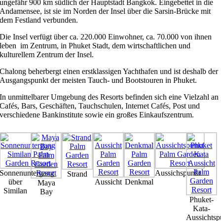
ungefähr 900 km südlich der Hauptstadt Bangkok. Eingebettet in die
Andamensee, ist sie im Norden der Insel über die Sarsin-Brücke mit
dem Festland verbunden.
Die Insel verfügt über ca. 220.000 Einwohner, ca. 70.000 von ihnen
leben im Zentrum, in Phuket Stadt, dem wirtschaftlichen und
kulturellem Zentrum der Insel.
Chalong beherbergt einen erstklassigen Yachthafen und ist deshalb der
Ausgangspunkt der meisten Tauch- und Bootstouren in Phuket.
In unmittelbarer Umgebung des Resorts befinden sich eine Vielzahl an
Cafés, Bars, Geschäften, Tauchschulen, Internet Cafés, Post und
verschiedene Bankinstitute sowie ein großes Einkaufszentrum.
Sonnenuntergang
Aussichspunkt
Strand
über
Aussicht
Denkmal
Maya
Similan
Bay
Phuket-
Kata-
Aussichtsp