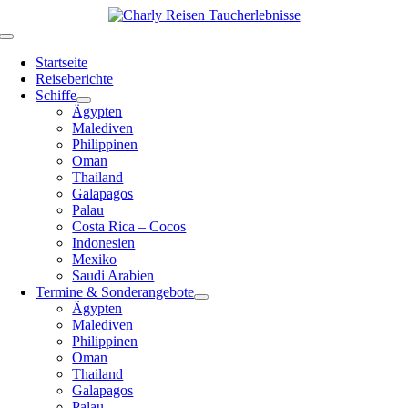
Zum
Inhalt
Toggle
springen
Navigation
Startseite
Reiseberichte
Schiffe
Ägypten
Malediven
Philippinen
Oman
Thailand
Galapagos
Palau
Costa Rica – Cocos
Indonesien
Mexiko
Saudi Arabien
Termine & Sonderangebote
Ägypten
Malediven
Philippinen
Oman
Thailand
Galapagos
Palau