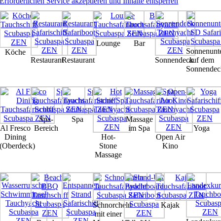
Erforderlichen Service akzeptieren und Inhalte entsperren
Lounge
Bar
Sonnenunt
Köche
Restaurant
Restaurant
Sonnendeck
auf dem
Sonnendec
Spa-
Spa
Massage
Al Fresco
Bereich
im Spa
Yoga
Dining
Hot-
Open Air
(Oberdeck)
Stone
Kino
Massage
Schnorcheln
Kajak
mit einer