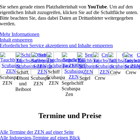
Sie sehen gerade einen Platzhalterinhalt von
YouTube
. Um auf den
eigentlichen Inhalt zuzugreifen, klicken Sie auf die Schaltfläche unten.
Bitte beachten Sie, dass dabei Daten an Drittanbieter weitergegeben
werden.
Mehr Informationen
Inhalt entsperren
Erforderlichen Service akzeptieren und Inhalte entsperren
Schiff
Schiff,
Crew
Crew
Scubaspa
Scubaspa
Dhoni
Scubaspa
Segel
Crew
ZEN
ZEN
Segelschiff
und
ZEN
Scubaspa
Beiboot
Zen
Termine und Preise
Alle Termine der ZEN auf einer Seite
Alle Indonesien-Termine auf einen Blick