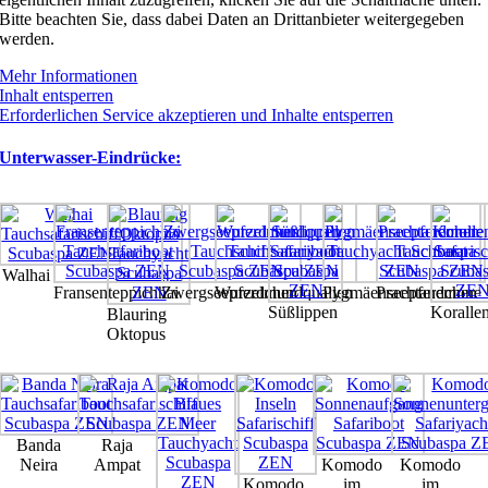
Bitte beachten Sie, dass dabei Daten an Drittanbieter weitergegeben
werden.
Mehr Informationen
Inhalt entsperren
Erforderlichen Service akzeptieren und Inhalte entsperren
Unterwasser-Eindrücke:
Walhai
Fransenteppichhai
Zwergseepferdchen
Wurzelmundquallen
Pygmäenseepferdchen
Prachtanemone
Süßlippen
Korallen
Blauring
Oktopus
Banda
Raja
Neira
Ampat
Komodo
Komodo
Komodo
im
im