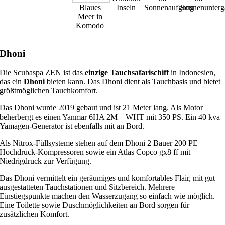
Blaues
Inseln
Sonnenaufgang
Sonnenunterg
Meer in
Komodo
Dhoni
Die Scubaspa ZEN ist das
einzige Tauchsafarischiff
in Indonesien,
das ein
Dhoni
bieten kann. Das Dhoni dient als Tauchbasis und bietet
größtmöglichen Tauchkomfort.
Das Dhoni wurde 2019 gebaut und ist 21 Meter lang. Als Motor
beherbergt es einen Yanmar 6HA 2M – WHT mit 350 PS. Ein 40 kva
Yamagen-Generator ist ebenfalls mit an Bord.
Als Nitrox-Füllsysteme stehen auf dem Dhoni 2 Bauer 200 PE
Hochdruck-Kompressoren sowie ein Atlas Copco gx8 ff mit
Niedrigdruck zur Verfügung.
Das Dhoni vermittelt ein geräumiges und komfortables Flair, mit gut
ausgestatteten Tauchstationen und Sitzbereich. Mehrere
Einstiegspunkte machen den Wasserzugang so einfach wie möglich.
Eine Toilette sowie Duschmöglichkeiten an Bord sorgen für
zusätzlichen Komfort.