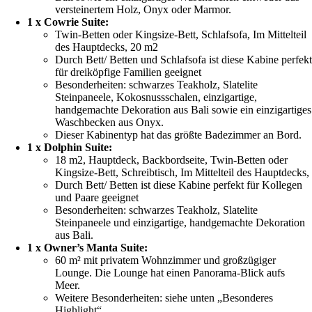
versteinertem Holz, Onyx oder Marmor.
1 x Cowrie Suite:
Twin-Betten oder Kingsize-Bett, Schlafsofa, Im Mittelteil
des Hauptdecks, 20 m2
Durch Bett/ Betten und Schlafsofa ist diese Kabine perfek
für dreiköpfige Familien geeignet
Besonderheiten: schwarzes Teakholz, Slatelite
Steinpaneele, Kokosnussschalen, einzigartige,
handgemachte Dekoration aus Bali sowie ein einzigartiges
Waschbecken aus Onyx.
Dieser Kabinentyp hat das größte Badezimmer an Bord.
1 x Dolphin Suite:
18 m2, Hauptdeck, Backbordseite, Twin-Betten oder
Kingsize-Bett, Schreibtisch, Im Mittelteil des Hauptdecks,
Durch Bett/ Betten ist diese Kabine perfekt für Kollegen
und Paare geeignet
Besonderheiten: schwarzes Teakholz, Slatelite
Steinpaneele und einzigartige, handgemachte Dekoration
aus Bali.
1 x Owner’s Manta Suite:
60 m² mit privatem Wohnzimmer und großzügiger
Lounge. Die Lounge hat einen Panorama-Blick aufs
Meer.
Weitere Besonderheiten: siehe unten „Besonderes
Highlight“