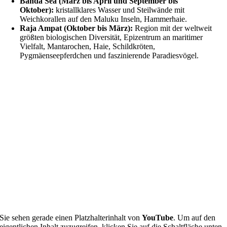
Banda Sea (März bis April und September bis
Oktober):
kristallklares Wasser und Steilwände mit
Weichkorallen auf den Maluku Inseln, Hammerhaie.
Raja Ampat (Oktober bis März):
Region mit der weltweit
größten biologischen Diversität, Epizentrum an maritimer
Vielfalt, Mantarochen, Haie, Schildkröten,
Pygmäenseepferdchen und faszinierende Paradiesvögel.
Sie sehen gerade einen Platzhalterinhalt von
YouTube
. Um auf den
eigentlichen Inhalt zuzugreifen, klicken Sie auf die Schaltfläche unten.