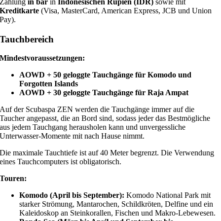
Zahlung
in bar
in
Indonesischen Rupien (IDR)
sowie mit
Kreditkarte
(Visa, MasterCard, American Express, JCB und Union
Pay).
Tauchbereich
Mindestvoraussetzungen:
AOWD + 50 geloggte Tauchgänge für Komodo und
Forgotten Islands
AOWD + 30 geloggte Tauchgänge für Raja Ampat
Auf der Scubaspa ZEN werden die Tauchgänge immer auf die
Taucher angepasst, die an Bord sind, sodass jeder das Bestmögliche
aus jedem Tauchgang herausholen kann und unvergessliche
Unterwasser-Momente mit nach Hause nimmt.
Die maximale Tauchtiefe ist auf 40 Meter begrenzt. Die Verwendung
eines Tauchcomputers ist obligatorisch.
Touren:
Komodo (April bis September):
Komodo National Park mit
starker Strömung, Mantarochen, Schildkröten, Delfine und ein
Kaleidoskop an Steinkorallen, Fischen und Makro-Lebewesen.