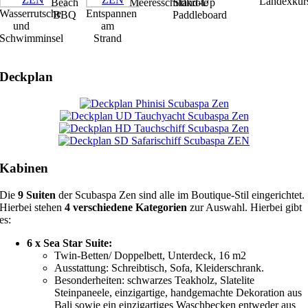
Landexkur
Beach
Meeresschildkröte
Stand-Up
Wasserrutsche
Entspannen
BBQ
Paddleboard
und
am
Schwimminsel
Strand
Deckplan
Kabinen
Die
9 Suiten
der Scubaspa Zen sind alle im Boutique-Stil eingerichtet.
Hierbei stehen
4 verschiedene Kategorien
zur Auswahl. Hierbei gibt
es:
6 x Sea Star Suite:
Twin-Betten/ Doppelbett, Unterdeck, 16 m2
Ausstattung: Schreibtisch, Sofa, Kleiderschrank.
Besonderheiten: schwarzes Teakholz, Slatelite
Steinpaneele, einzigartige, handgemachte Dekoration aus
Bali sowie ein einzigartiges Waschbecken entweder aus