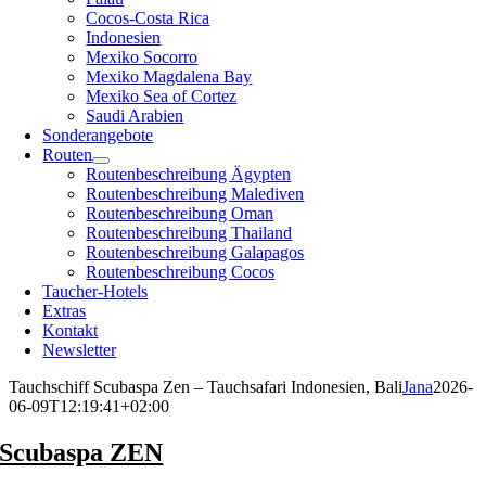
Cocos-Costa Rica
Indonesien
Mexiko Socorro
Mexiko Magdalena Bay
Mexiko Sea of Cortez
Saudi Arabien
Sonderangebote
Routen
Routenbeschreibung Ägypten
Routenbeschreibung Malediven
Routenbeschreibung Oman
Routenbeschreibung Thailand
Routenbeschreibung Galapagos
Routenbeschreibung Cocos
Taucher-Hotels
Extras
Kontakt
Newsletter
Tauchschiff Scubaspa Zen – Tauchsafari Indonesien, Bali
Jana
2026-
06-09T12:19:41+02:00
Scubaspa ZEN