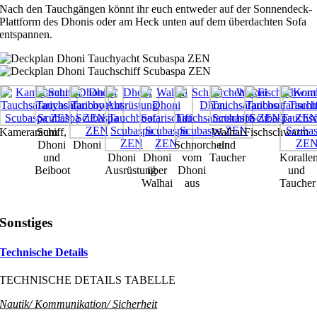
Nach den Tauchgängen könnt ihr euch entweder auf der Sonnendeck-
Plattform des Dhonis oder am Heck unten auf dem überdachten Sofa
entspannen.
Kameraraum
Schiff,
Walhai
Fischschwarm
Dhoni
Dhoni
Schnorcheln
und
und
Dhoni
Dhoni
vom
Taucher
Koralle
Beiboot
Ausrüstung
über
Dhoni
und
Walhai
aus
Taucher
Sonstiges
Technische Details
TECHNISCHE DETAILS TABELLE
Nautik/ Kommunikation/ Sicherheit