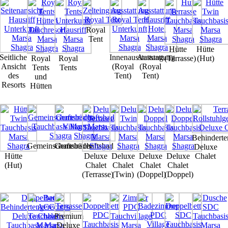
Royal
Tent
Hütte
Hütte
Seitliche
Innenausstattung
Ausstattung
Royal
Royal
(Terrasse)
(Hut)
Ansicht
(Royal
(Royal
Tents
Tents
des
Tent)
Tent)
und
Resorts
Hütten
Behinderte
Gemeinschaftsbäder
Gemeinschaftsbad
Deluxe
Hütte
Deluxe
Deluxe
Deluxe
Deluxe
Chalet
(Hut)
Chalet
Chalet
Chalet
Chalet
(Terrasse)
(Twin)
(Doppel)
(Doppel)
Premium
Deluxe