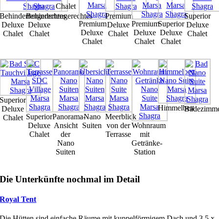
Chalet
Behindertengerechtes
Behindertengerechtes
Premium
Superior
Premium
Premium
Superior
Deluxe
Deluxe
Deluxe
Deluxe
Deluxe
Deluxe
Deluxe
Chalet
Chalet
Chalet
Chalet
Chalet
Chalet
Chalet
Superior
Himmelbett
Deluxe
Badezimm
Superior
Panorama-
Nano
Meerblick
Chalet
Deluxe
Ansicht
Suiten
von der
Wohnraum
Chalet
der
Terrasse
mit
Nano
Getränke-
Suiten
Station
Die Unterkünfte nochmal im Detail
Royal Tent
Die Hütten sind einfache Räume mit kuppelförmigem Dach und 3,5 x