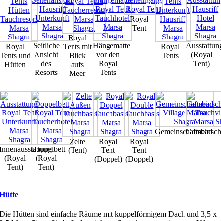
Royal
Tent
Royal
Seitliche
Hängematte
Ausstattun
Royal
Tents mit
Royal
Ansicht
vor den
(Royal
Tents und
Blick
Tents
des
Royal
Tent)
Hütten
aufs
Resorts
Tents
Meer
Gemeinschaftsbad
Gemeinsch
Zelte
Royal
Royal
Innenausstattung
Doppelbett
(Tent)
Tent
Tent
(Royal
(Royal
(Doppel)
(Doppel)
Tent)
Tent)
Hütte
Die Hütten sind einfache Räume mit kuppelförmigem Dach und 3,5 x