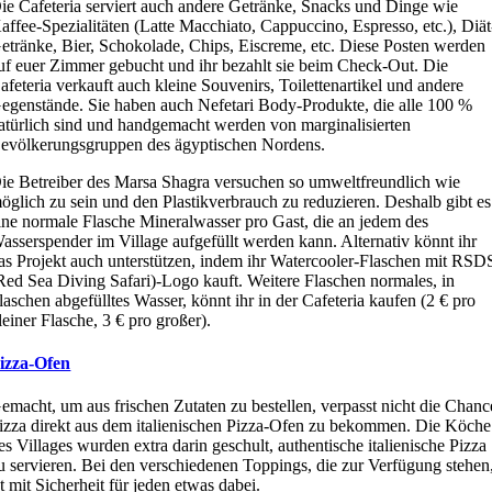
ie Cafeteria serviert auch andere Getränke, Snacks und Dinge wie
affee-Spezialitäten (Latte Macchiato, Cappuccino, Espresso, etc.), Diät
etränke, Bier, Schokolade, Chips, Eiscreme, etc. Diese Posten werden
uf euer Zimmer gebucht und ihr bezahlt sie beim Check-Out. Die
afeteria verkauft auch kleine Souvenirs, Toilettenartikel und andere
egenstände. Sie haben auch Nefetari Body-Produkte, die alle 100 %
atürlich sind und handgemacht werden von marginalisierten
evölkerungsgruppen des ägyptischen Nordens.
ie Betreiber des Marsa Shagra versuchen so umweltfreundlich wie
öglich zu sein und den Plastikverbrauch zu reduzieren. Deshalb gibt es
ine normale Flasche Mineralwasser pro Gast, die an jedem des
asserspender im Village aufgefüllt werden kann. Alternativ könnt ihr
as Projekt auch unterstützen, indem ihr Watercooler-Flaschen mit RSD
Red Sea Diving Safari)-Logo kauft. Weitere Flaschen normales, in
laschen abgefülltes Wasser, könnt ihr in der Cafeteria kaufen (2 € pro
leiner Flasche, 3 € pro großer).
izza-Ofen
emacht, um aus frischen Zutaten zu bestellen, verpasst nicht die Chanc
izza direkt aus dem italienischen Pizza-Ofen zu bekommen. Die Köche
es Villages wurden extra darin geschult, authentische italienische Pizza
u servieren. Bei den verschiedenen Toppings, die zur Verfügung stehen
st mit Sicherheit für jeden etwas dabei.