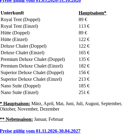
Preise gültig vom 01.05.2026-31.10.2026
Unterkunft
Hauptsaison*
Royal Tent (Doppel)
89 €
Royal Tent (Einzel)
113 €
Hütte (Doppel)
89 €
Hütte (Einzel)
122 €
Deluxe Chalet (Doppel)
122 €
Deluxe Chalet (Einzel)
165 €
Premium Deluxe Chalet (Doppel)
135 €
Premium Deluxe Chalet (Einzel)
182 €
Superior Deluxe Chalet (Doppel)
156 €
Superior Deluxe Chalet (Einzel)
213 €
Nano Suite (Doppel)
185 €
Nano Suite (Einzel)
251 €
* Hauptsaison:
März, April, Mai, Juni, Juli, August, September,
Oktober, November, Dezember
** Nebensaison:
Januar, Februar
Preise gültig vom 01.11.2026-30.04.2027