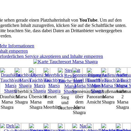
ie sehen gerade einen Platzhalterinhalt von
YouTube
. Um auf den
igentlichen Inhalt zuzugreifen, klicken Sie auf die Schaltfläche unten.
itte beachten Sie, dass dabei Daten an Drittanbieter weitergegeben
erden.
ehr Informationen
nhalt entsperren
rforderlichen Service akzeptieren und Inhalte entsperren
Überblick
Sonnenaufgang
Außenansicht
Außenan
Draufsicht
Marsa
Übersicht
Resort
über
Panorama-
Marsa
2
Steg
Marsa
Shagra
Marsa
mit
dem
Ansicht
Shagra
Marsa
und
Shagra
Shagra
Meerblick
Marsa
Shagra
Tauchresort
Shagra