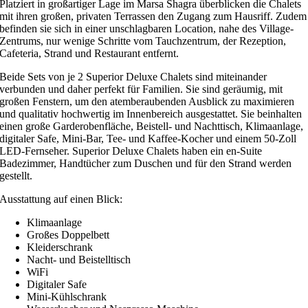
Platziert in großartiger Lage im Marsa Shagra überblicken die Chalets
mit ihren großen, privaten Terrassen den Zugang zum Hausriff. Zudem
befinden sie sich in einer unschlagbaren Location, nahe des Village-
Zentrums, nur wenige Schritte vom Tauchzentrum, der Rezeption,
Cafeteria, Strand und Restaurant entfernt.
Beide Sets von je 2 Superior Deluxe Chalets sind miteinander
verbunden und daher perfekt für Familien. Sie sind geräumig, mit
großen Fenstern, um den atemberaubenden Ausblick zu maximieren
und qualitativ hochwertig im Innenbereich ausgestattet. Sie beinhalten
einen große Garderobenfläche, Beistell- und Nachttisch, Klimaanlage,
digitaler Safe, Mini-Bar, Tee- und Kaffee-Kocher und einem 50-Zoll
LED-Fernseher. Superior Deluxe Chalets haben ein en-Suite
Badezimmer, Handtücher zum Duschen und für den Strand werden
gestellt.
Ausstattung auf einen Blick:
Klimaanlage
Großes Doppelbett
Kleiderschrank
Nacht- und Beistelltisch
WiFi
Digitaler Safe
Mini-Kühlschrank