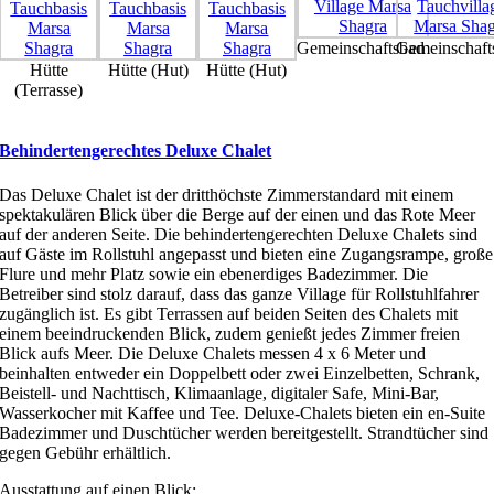
Gemeinschaftsbad
Gemeinschaft
Hütte
Hütte (Hut)
Hütte (Hut)
(Terrasse)
Behindertengerechtes Deluxe Chalet
Das Deluxe Chalet ist der dritthöchste Zimmerstandard mit einem
spektakulären Blick über die Berge auf der einen und das Rote Meer
auf der anderen Seite. Die behindertengerechten Deluxe Chalets sind
auf Gäste im Rollstuhl angepasst und bieten eine Zugangsrampe, große
Flure und mehr Platz sowie ein ebenerdiges Badezimmer. Die
Betreiber sind stolz darauf, dass das ganze Village für Rollstuhlfahrer
zugänglich ist. Es gibt Terrassen auf beiden Seiten des Chalets mit
einem beeindruckenden Blick, zudem genießt jedes Zimmer freien
Blick aufs Meer. Die Deluxe Chalets messen 4 x 6 Meter und
beinhalten entweder ein Doppelbett oder zwei Einzelbetten, Schrank,
Beistell- und Nachttisch, Klimaanlage, digitaler Safe, Mini-Bar,
Wasserkocher mit Kaffee und Tee. Deluxe-Chalets bieten ein en-Suite
Badezimmer und Duschtücher werden bereitgestellt. Strandtücher sind
gegen Gebühr erhältlich.
Ausstattung auf einen Blick: