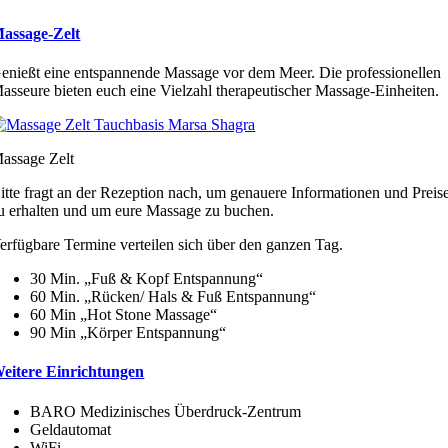
assage-Zelt
enießt eine entspannende Massage vor dem Meer. Die professionellen
asseure bieten euch eine Vielzahl therapeutischer Massage-Einheiten.
assage Zelt
itte fragt an der Rezeption nach, um genauere Informationen und Preis
u erhalten und um eure Massage zu buchen.
erfügbare Termine verteilen sich über den ganzen Tag.
30 Min. „Fuß & Kopf Entspannung“
60 Min. „Rücken/ Hals & Fuß Entspannung“
60 Min „Hot Stone Massage“
90 Min „Körper Entspannung“
eitere Einrichtungen
BARO Medizinisches Überdruck-Zentrum
Geldautomat
WiFi