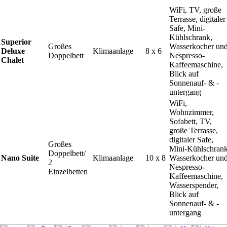
WiFi, TV, große
Terrasse, digitaler
Safe, Mini-
Kühlschrank,
Superior
Großes
Wasserkocher un
Deluxe
Klimaanlage
8 x 6
Doppelbett
Nespresso-
Chalet
Kaffeemaschine,
Blick auf
Sonnenauf- & -
untergang
WiFi,
Wohnzimmer,
Sofabett, TV,
große Terrasse,
digitaler Safe,
Großes
Mini-Kühlschrank
Doppelbett/
Nano Suite
Klimaanlage
10 x 8
Wasserkocher un
2
Nespresso-
Einzelbetten
Kaffeemaschine,
Wasserspender,
Blick auf
Sonnenauf- & -
untergang