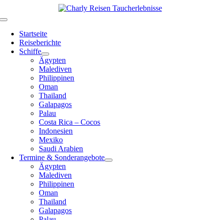
Zum
Inhalt
Toggle
springen
Navigation
Startseite
Reiseberichte
Schiffe
Ägypten
Malediven
Philippinen
Oman
Thailand
Galapagos
Palau
Costa Rica – Cocos
Indonesien
Mexiko
Saudi Arabien
Termine & Sonderangebote
Ägypten
Malediven
Philippinen
Oman
Thailand
Galapagos
Palau