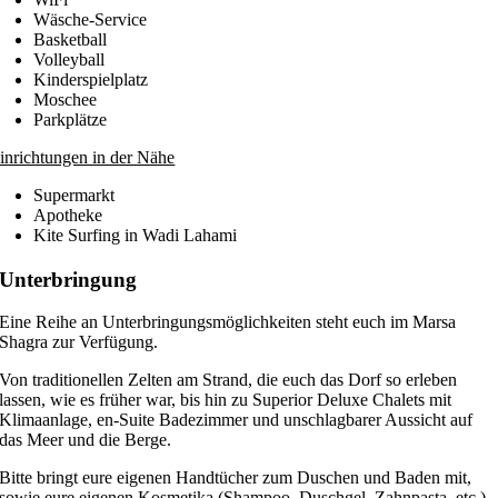
Wäsche-Service
Basketball
Volleyball
Kinderspielplatz
Moschee
Parkplätze
inrichtungen in der Nähe
Supermarkt
Apotheke
Kite Surfing in Wadi Lahami
Unterbringung
Eine Reihe an Unterbringungsmöglichkeiten steht euch im Marsa
Shagra zur Verfügung.
Von traditionellen Zelten am Strand, die euch das Dorf so erleben
lassen, wie es früher war, bis hin zu Superior Deluxe Chalets mit
Klimaanlage, en-Suite Badezimmer und unschlagbarer Aussicht auf
das Meer und die Berge.
Bitte bringt eure eigenen Handtücher zum Duschen und Baden mit,
sowie eure eigenen Kosmetika (Shampoo, Duschgel, Zahnpasta, etc.),