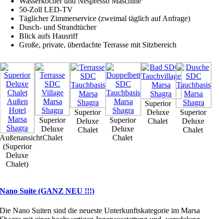
Wasserkocher und Nespresso Maschine
50-Zoll LED-TV
Täglicher Zimmerservice (zweimal täglich auf Anfrage)
Dusch- und Strandtücher
Blick aufs Hausriff
Große, private, überdachte Terrasse mit Sitzbereich
Superior
Superior
Deluxe
Superior
Superior
Superior
Deluxe
Chalet
Deluxe
Deluxe
Deluxe
Chalet
Chalet
Außenansicht
Chalet
Chalet
(Superior
Deluxe
Chalet)
Nano Suite (GANZ NEU !!!)
Die Nano Suiten sind die neueste Unterkunftskategorie im Marsa