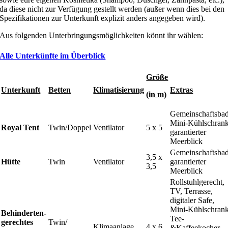
da diese nicht zur Verfügung gestellt werden (außer wenn dies bei den
Spezifikationen zur Unterkunft explizit anders angegeben wird).
Aus folgenden Unterbringungsmöglichkeiten könnt ihr wählen:
Alle Unterkünfte im Überblick
Größe
Unterkunft
Betten
Klimatisierung
Extras
(in m)
Gemeinschaftsbad
Mini-Kühlschrank
Royal Tent
Twin/Doppel
Ventilator
5 x 5
garantierter
Meerblick
Gemeinschaftsbad
3,5 x
Hütte
Twin
Ventilator
garantierter
3,5
Meerblick
Rollstuhlgerecht,
TV, Terrasse,
digitaler Safe,
Mini-Kühlschrank
Behinderten-
Tee-
gerechtes
Twin/
Klimaanlage
4 x 6
&Kaffeekocher