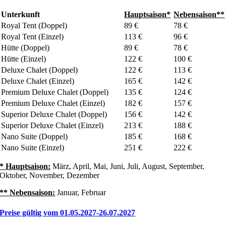
Unterkunft
Hauptsaison*
Nebensaison**
Royal Tent (Doppel)
89 €
78 €
Royal Tent (Einzel)
113 €
96 €
Hütte (Doppel)
89 €
78 €
Hütte (Einzel)
122 €
100 €
Deluxe Chalet (Doppel)
122 €
113 €
Deluxe Chalet (Einzel)
165 €
142 €
Premium Deluxe Chalet (Doppel)
135 €
124 €
Premium Deluxe Chalet (Einzel)
182 €
157 €
Superior Deluxe Chalet (Doppel)
156 €
142 €
Superior Deluxe Chalet (Einzel)
213 €
188 €
Nano Suite (Doppel)
185 €
168 €
Nano Suite (Einzel)
251 €
222 €
* Hauptsaison:
März, April, Mai, Juni, Juli, August, September,
Oktober, November, Dezember
** Nebensaison:
Januar, Februar
Preise gültig vom 01.05.2027-26.07.2027