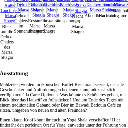
Nachhalt
Deluxe
Abendbeleuchtung
Nachtaufnahme
Nacht
Chalets
Restaurant
Restaurant
Entspannung
im
im
Marsa
Marsa
Blick
Marsa
Sonnenuntergang
Shagra
Shagra
auf die
Shagra
Deluxe
Chalets
des
Marsa
Shagra
Ausstattung
Mahlzeiten werden im ikonischen Buffet-Restaurant serviert, das alle
Geschmäcker und Anforderungen bedienen kann, mit zusätzlich
verfügbaren à la Carte Optionen. Was könnte es Schöneres geben, mit
Blick über das Hausriff zu frühstücken? Und am Ende des Tages mit
einem traditionellen Gaband oder Bier im Bawadi Bedouin Café zu
sitzen, umgeben von neuen und alten Freunden?
Einen klaren Kopf könnt ihr euch im Yoga Shala verschaffen! Hier
findet ihr den perfekten Ort für Yoga, entweder unter der Führung von