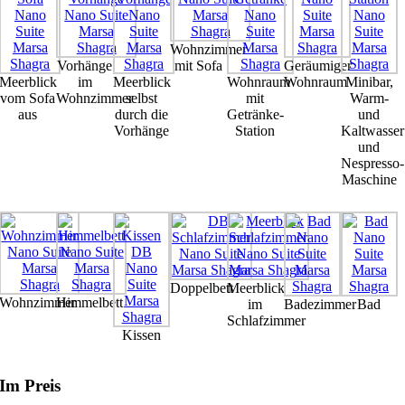
Wohnzimmer
Vorhänge
mit Sofa
Geräumiger
Meerblick
im
Meerblick
Wohnraum
Wohnraum
Minibar,
vom Sofa
Wohnzimmer
selbst
mit
Warm-
aus
durch die
Getränke-
und
Vorhänge
Station
Kaltwasser
und
Nespresso-
Maschine
Doppelbett
Meerblick
Wohnzimmer
Himmelbett
im
Badezimmer
Bad
Schlafzimmer
Kissen
Im Preis