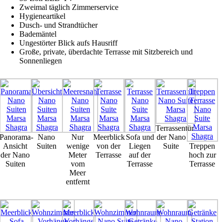
Zweimal täglich Zimmerservice
Hygieneartikel
Dusch- und Strandtücher
Bademäntel
Ungestörter Blick aufs Hausriff
Große, private, überdachte Terrasse mit Sitzbereich und
Sonnenliegen
Terrassentür
Panorama-
Nano
Nur
Meerblick
Sofa und
der Nano
Ansicht
Suiten
wenige
von der
Liegen
Suite
Treppen
der Nano
Meter
Terrasse
auf der
hoch zur
Suiten
vom
Terrasse
Terrasse
Meer
entfernt