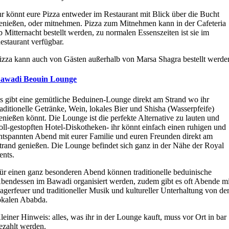
hr könnt eure Pizza entweder im Restaurant mit Blick über die Bucht
enießen, oder mitnehmen. Pizza zum Mitnehmen kann in der Cafeteria
b Mitternacht bestellt werden, zu normalen Essenszeiten ist sie im
estaurant verfügbar.
izza kann auch von Gästen außerhalb von Marsa Shagra bestellt werde
awadi Beouin Lounge
s gibt eine gemütliche Beduinen-Lounge direkt am Strand wo ihr
raditionelle Getränke, Wein, lokales Bier und Shisha (Wasserpfeife)
enießen könnt. Die Lounge ist die perfekte Alternative zu lauten und
oll-gestopften Hotel-Diskotheken- ihr könnt einfach einen ruhigen und
ntspannten Abend mit eurer Familie und euren Freunden direkt am
trand genießen. Die Lounge befindet sich ganz in der Nähe der Royal
ents.
ür einen ganz besonderen Abend können traditionelle beduinische
bendessen im Bawadi organisiert werden, zudem gibt es oft Abende mi
agerfeuer und traditioneller Musik und kultureller Unterhaltung von de
okalen Ababda.
leiner Hinweis: alles, was ihr in der Lounge kauft, muss vor Ort in bar
ezahlt werden.