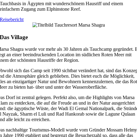
Tauchbasis in Ägypten mit wunderschönem Hausriff und einem
einfachem Zugang zum Elphinstone Reef.
Reisebericht
Das Village
arsa Shagra wurde vor mehr als 30 Jahren als Tauchcamp gegründet. 
iegt an einer beeindruckenden Location im südlichen Roten Meer mit
inem der schönsten Hausriffe der Region.
bwohl sich das Camp seit 1990 sichtbar verändert hat, sind das Konze
nd die Atmosphäre gleich geblieben. Dies bietet euch die Möglichkeit,
lles an einzigartiger Natur und Bewohnern kennenzulernen, die das Ro
eer zu bieten hat- über und unter der Wasseroberfläche.
as Dorf ist zentral gelegen. Perfekt also, um die Highlights von Marsa
lam zu entdecken, die auf die Freude an und in der Natur ausgerichtet
ind: die ägyptische Wüste, der Wadi El Gemal Nationalpark, die Stränd
l Nayzak, Sharm el Luli und Rad Hankorab sowie die Lagune Qulaan
ind alle leicht zu erreichen.
as nachhaltige Tourismus-Modell wurde vom Gründer Mossam Helm
m Jahre 1990 etabliert und begrenzt die Besucherzahl so, dass alle das