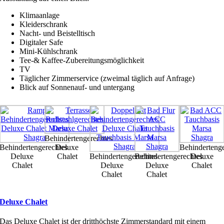
Klimaanlage
Kleiderschrank
Nacht- und Beistelltisch
Digitaler Safe
Mini-Kühlschrank
Tee-& Kaffee-Zubereitungsmöglichkeit
TV
Täglicher Zimmerservice (zweimal täglich auf Anfrage)
Blick auf Sonnenauf- und untergang
Behindertengerechtes
Behindertengerechtes
Deluxe
Behindertenge
Deluxe
Chalet
Behindertengerechtes
Behindertengerechtes
Deluxe
Chalet
Deluxe
Deluxe
Chalet
Chalet
Chalet
Deluxe Chalet
Das Deluxe Chalet ist der dritthöchste Zimmerstandard mit einem