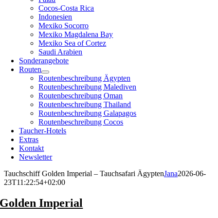
Cocos-Costa Rica
Indonesien
Mexiko Socorro
Mexiko Magdalena Bay
Mexiko Sea of Cortez
Saudi Arabien
Sonderangebote
Routen
Routenbeschreibung Ägypten
Routenbeschreibung Malediven
Routenbeschreibung Oman
Routenbeschreibung Thailand
Routenbeschreibung Galapagos
Routenbeschreibung Cocos
Taucher-Hotels
Extras
Kontakt
Newsletter
Tauchschiff Golden Imperial – Tauchsafari Ägypten
Jana
2026-06-
23T11:22:54+02:00
Golden Imperial