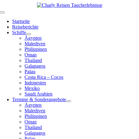
Zum
Inhalt
Toggle
springen
Navigation
Startseite
Reiseberichte
Schiffe
Ägypten
Malediven
Philippinen
Oman
Thailand
Galapagos
Palau
Costa Rica – Cocos
Indonesien
Mexiko
Saudi Arabien
Termine & Sonderangebote
Ägypten
Malediven
Philippinen
Oman
Thailand
Galapagos
Palau