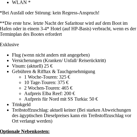
WLAN *
*Bei Ausfall oder Störung: kein Regress-Anspruch!
**Die erste bzw. letzte Nacht der Safaritour wird auf dem Boot im
Hafen oder in einem 3-4* Hotel (auf HP-Basis) verbracht, wenn es der
Terminplan des Bootes erfordert
Exklusive
Flug (wenn nicht anders mit angegeben)
Versicherungen (Kranken/ Unfall/ Reiserücktritt)
Visum: (aktuell) 25 €
Gebühren & Rifftax & Tauchgenehmigung
1 Woche-Touren: 325 €
10 Tage-Touren: 375 €
2 Wochen-Touren: 465 €
Aufpreis Elba Reef: 200 €
Aufpreis für Nord mit SS Turkia: 50 €
Trinkgeld
Treibstoffzuschlag: aktuell keiner (Bei starken Abweichungen
des ägyptischen Dieselpreises kann ein Treibstoffzuschlag vor
Ort verlangt werden)
Optionale Nebenkosten: