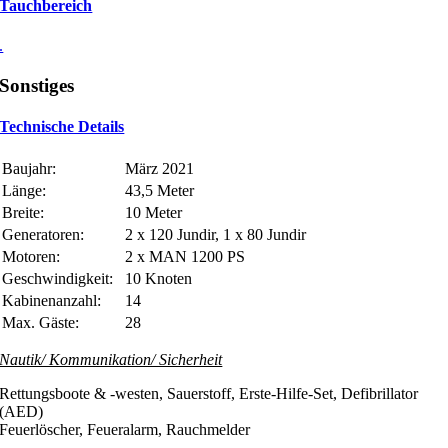
Tauchbereich
.
Sonstiges
Technische Details
Baujahr:
März 2021
Länge:
43,5 Meter
Breite:
10 Meter
Generatoren:
2 x 120 Jundir, 1 x 80 Jundir
Motoren:
2 x MAN 1200 PS
Geschwindigkeit:
10 Knoten
Kabinenanzahl:
14
Max. Gäste:
28
Nautik/ Kommunikation/ Sicherheit
Rettungsboote & -westen, Sauerstoff, Erste-Hilfe-Set, Defibrillator
(AED)
Feuerlöscher, Feueralarm, Rauchmelder