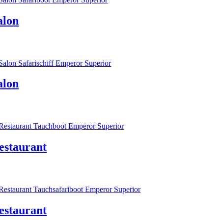
alon
alon
estaurant
estaurant