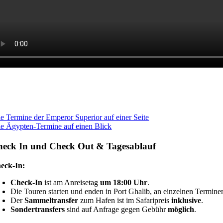
le Termine der Emperor Superior auf einer Seite
le Ägypten-Termine auf einen Blick
eck In und Check Out & Tagesablauf
eck-In:
Check-In
ist am Anreisetag
um 18:00 Uhr
.
Die Touren starten und enden in Port Ghalib, an einzelnen Termin
Der
Sammeltransfer
zum Hafen ist im Safaripreis
inklusive
.
Sondertransfers
sind auf Anfrage gegen Gebühr
möglich
.