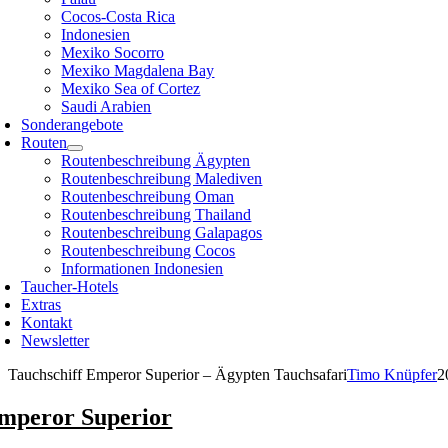
Cocos-Costa Rica
Indonesien
Mexiko Socorro
Mexiko Magdalena Bay
Mexiko Sea of Cortez
Saudi Arabien
Sonderangebote
Routen
Routenbeschreibung Ägypten
Routenbeschreibung Malediven
Routenbeschreibung Oman
Routenbeschreibung Thailand
Routenbeschreibung Galapagos
Routenbeschreibung Cocos
Informationen Indonesien
Taucher-Hotels
Extras
Kontakt
Newsletter
Tauchschiff Emperor Superior – Ägypten Tauchsafari
Timo Knüpfer
2
mperor Superior