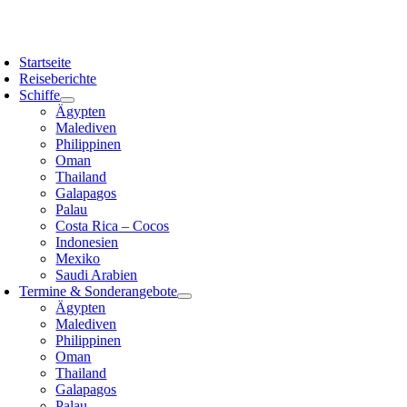
Zum
Inhalt
oggle
springen
avigation
Startseite
Reiseberichte
Schiffe
Ägypten
Malediven
Philippinen
Oman
Thailand
Galapagos
Palau
Costa Rica – Cocos
Indonesien
Mexiko
Saudi Arabien
Termine & Sonderangebote
Ägypten
Malediven
Philippinen
Oman
Thailand
Galapagos
Palau