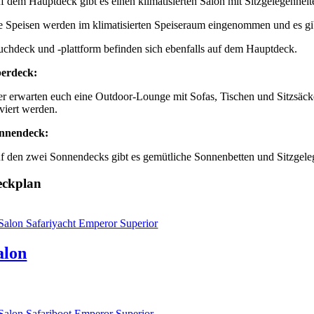
f dem Hauptdeck gibt es einen klimatisierten Salon mit Sitzgelegenh
e Speisen werden im klimatisierten Speiseraum eingenommen und es gibt 
uchdeck und -plattform befinden sich ebenfalls auf dem Hauptdeck.
erdeck:
er erwarten euch eine Outdoor-Lounge mit Sofas, Tischen und Sitzsäck
rviert werden.
nnendeck:
f den zwei Sonnendecks gibt es gemütliche Sonnenbetten und Sitzgeleg
eckplan
alon