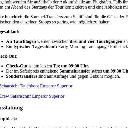
geholt werden Sie außerhalb der Ankunftshalle am Flughafen. Falls ihr 
nn am Abend des Starttags der Tour kontaktieren und eine Abholzeit mit
tte beachtet:
die Sammel-Transfers zum Schiff sind für alle Gäste der 
ischen den einzelnen Stopps so gering wie möglich zu halten.
gesablauf:
An Tauchtagen
werden zwischen
drei und vier Tauchgängen
an
Ein
typischer Tagesablauf:
Early-Morning-Tauchgang / Frühstück 
eck-Out:
Check-Out
ist am letzten Tag
um 09:00 Uhr.
Der im Safaripreis enthaltene
Sammeltransfer
startet
um 09:30 Uh
Sondertransfers
sind auf Anfrage und gegen Gebühr möglich.
sstattung
uptdeck: