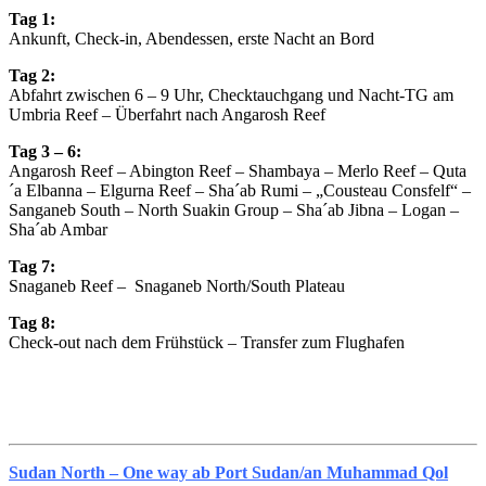
Tag 1:
Ankunft, Check-in, Abendessen, erste Nacht an Bord
Tag 2:
Abfahrt zwischen 6 – 9 Uhr, Checktauchgang und Nacht-TG am
Umbria Reef – Überfahrt nach Angarosh Reef
Tag 3 – 6:
Angarosh Reef – Abington Reef – Shambaya – Merlo Reef – Quta
´a Elbanna – Elgurna Reef – Sha´ab Rumi – „Cousteau Consfelf“ –
Sanganeb South – North Suakin Group – Sha´ab Jibna – Logan –
Sha´ab Ambar
Tag 7:
Snaganeb Reef – Snaganeb North/South Plateau
Tag 8:
Check-out nach dem Frühstück – Transfer zum Flughafen
Sudan North – One way ab Port Sudan/an Muhammad Qol