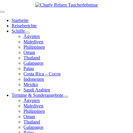
Zum
Inhalt
Toggle
springen
Navigation
Startseite
Reiseberichte
Schiffe
Ägypten
Malediven
Philippinen
Oman
Thailand
Galapagos
Palau
Costa Rica – Cocos
Indonesien
Mexiko
Saudi Arabien
Termine & Sonderangebote
Ägypten
Malediven
Philippinen
Oman
Thailand
Galapagos
Palau