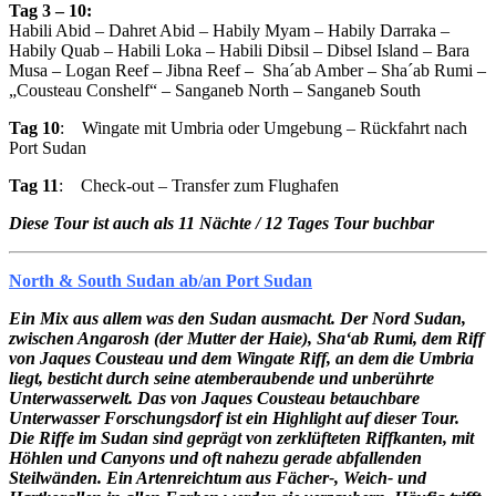
Tag 3 – 10:
Habili Abid – Dahret Abid – Habily Myam – Habily Darraka –
Habily Quab – Habili Loka – Habili Dibsil – Dibsel Island – Bara
Musa – Logan Reef – Jibna Reef – Sha´ab Amber – Sha´ab Rumi –
„Cousteau Conshelf“ – Sanganeb North – Sanganeb South
Tag 10
: Wingate mit Umbria oder Umgebung – Rückfahrt nach
Port Sudan
Tag 11
: Check-out – Transfer zum Flughafen
Diese Tour ist auch als 11 Nächte / 12 Tages Tour buchbar
North & South Sudan ab/an Port Sudan
Ein Mix aus allem was den Sudan ausmacht. Der Nord Sudan,
zwischen Angarosh (der Mutter der Haie), Sha‘ab Rumi, dem Riff
von Jaques Cousteau und dem Wingate Riff, an dem die Umbria
liegt, besticht durch seine atemberaubende und unberührte
Unterwasserwelt. Das von Jaques Cousteau betauchbare
Unterwasser Forschungsdorf ist ein Highlight auf dieser Tour.
Die Riffe im Sudan sind geprägt von zerklüfteten Riffkanten, mit
Höhlen und Canyons und oft nahezu gerade abfallenden
Steilwänden.
Ein Artenreichtum aus Fächer-, Weich- und