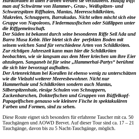
Hartkorallen in allen Farben werden sie verzaubern. Häufig trifft
man auf Schwärme von Hammer-, Grau-, Weißspitzen- und
Schwarzspitzen Riffhaien, Mantas, Meeresschildkröten,
Makrelen, Schnappern, Barrakudas. Nicht selten mischt sich eine
Gruppe von Napoleons, Fledermausfischen oder Süßlippen unter
die Riffgemeinschaft.
Der Süden ist bekannt durch seine besonderen Riffe Seil Ada und
Barra Musa Kebir. Hier bietet sich der perfekten Boden mit
seinem weichen Sand für verschiedene Arten von Schildkröten.
Zur richtigen Jahreszeit kann man hier die Schildkröten
beobachten, wie sie langsam aus dem Meer kriechen um ihre Eier
abzulegen. Sanganeb ist für seine „Hammerhai-Partys“ berühmt
die sich hier bevorzugt aufhalten.
Der Artenreichtum bei Korallen ist ebenso wenig zu unterschätzen
wie die Vielzahl weiterer Meeresbewohner. Nicht nur
Hammerhaie und Schildkröten sondern auch Mantas,
Silberspitzenhaie, riesige Schulen von Schnappern,
Zackenbarschen, Doktorfischen und Gruppen von Büffelkopf-
Papageifischen genauso wie kleinere Fische in spektakulären
Farben und Formen, sind zu sehen.
Diese Route eignet sich besonders für erfahrene Taucher mit ca. 50
Tauchgängen und AOWD Brevet. Auf dieser Tour sind ca. 17 – 21
Tauchgänge, davon bis zu 5 Nacht-Tauchgänge, möglich.