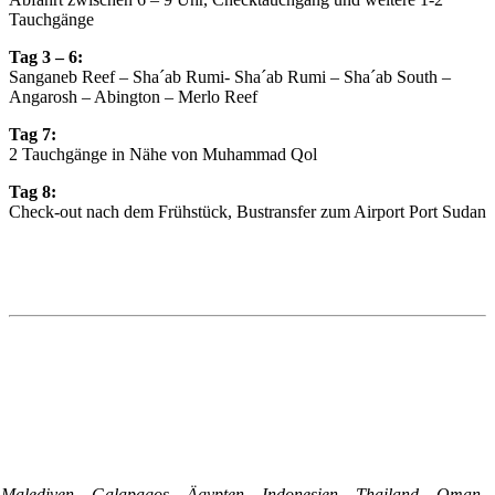
Tauchgänge
Tag 3 – 6:
Sanganeb Reef – Sha´ab Rumi- Sha´ab Rumi – Sha´ab South –
Angarosh – Abington – Merlo Reef
Tag 7:
2 Tauchgänge in Nähe von Muhammad Qol
Tag 8:
Check-out nach dem Frühstück, Bustransfer zum Airport Port Sudan
Malediven – Galapagos – Ägypten – Indonesien – Thailand – Oman –