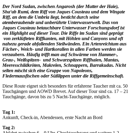
Der Nord Sudan, z
wischen Angarosh (der Mutter der Haie),
Sha‘ab Rumi, dem Riff von Jaques Cousteau und dem Wingate
Riff, an dem die Umbria liegt, besticht durch seine
atemberaubende und unberührte Unterwasserwelt. Das von
Jaques Cousteau betauchbare Unterwasser Forschungsdorf ist
ein Highlight auf dieser Tour. Die Riffe im Sudan sind geprägt
von zerklüfteten Riffkanten, mit Höhlen und Canyons und oft
nahezu gerade abfallenden Steilwänden.
Ein Artenreichtum aus
Fächer-, Weich- und Hartkorallen in allen Farben werden sie
verzaubern. Häufig trifft man auf Schwärme von Hammer-,
Grau-, Weißspitzen- und Schwarzspitzen Riffhaien, Mantas,
Meeresschildkröten, Makrelen, Schnappern, Barrakudas. Nicht
selten mischt sich eine Gruppe von Napoleons,
Fledermausfischen oder Süßlippen unter die Riffgemeinschaft.
Diese Route eignet sich besonders für erfahrene Taucher mit ca. 50
Tauchgängen und AOWD Brevet. Auf dieser Tour sind ca. 17 – 21
Tauchgänge, davon bis zu 5 Nacht-Tauchgänge, möglich.
Tag 1:
Ankunft, Check-in, Abendessen, erste Nacht an Bord
Tag 2:
Abfahrt zwischen 6 – 9 Uhr, Checktauchgang und weitere 1-2