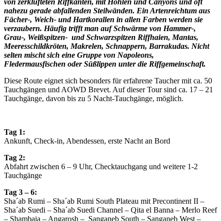
von zerklüfteten Riffkanten, mit Höhlen und Canyons und oft
nahezu gerade abfallenden Steilwänden.
Ein Artenreichtum aus
Fächer-, Weich- und Hartkorallen in allen Farben werden sie
verzaubern. Häufig trifft man auf Schwärme von Hammer-,
Grau-, Weißspitzen- und Schwarzspitzen Riffhaien, Mantas,
Meeresschildkröten, Makrelen, Schnappern, Barrakudas. Nicht
selten mischt sich eine Gruppe von Napoleons,
Fledermausfischen oder Süßlippen unter die Riffgemeinschaft.
Diese Route eignet sich besonders für erfahrene Taucher mit ca. 50
Tauchgängen und AOWD Brevet. Auf dieser Tour sind ca. 17 – 21
Tauchgänge, davon bis zu 5 Nacht-Tauchgänge, möglich.
Tag 1:
Ankunft, Check-in, Abendessen, erste Nacht an Bord
Tag 2:
Abfahrt zwischen 6 – 9 Uhr, Checktauchgang und weitere 1-2
Tauchgänge
Tag 3 – 6:
Sha´ab Rumi – Sha´ab Rumi South Plateau mit Precontinent II –
Sha´ab Suedi – Sha´ab Suedi Channel – Qita el Banna – Merlo Reef
– Shambaia – Angarosh – Sanganeb South – Sanganeb West –