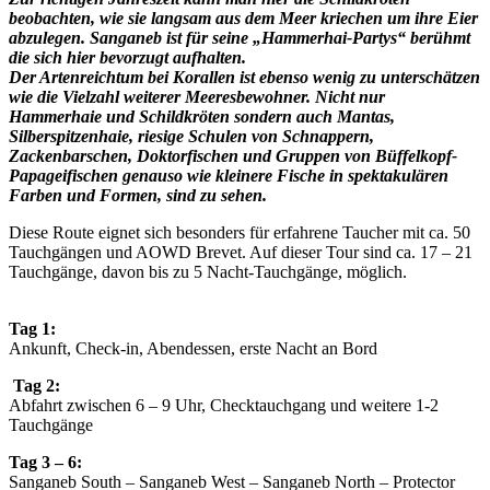
beobachten, wie sie langsam aus dem Meer kriechen um ihre Eier
abzulegen. Sanganeb ist für seine „Hammerhai-Partys“ berühmt
die sich hier bevorzugt aufhalten.
Der Artenreichtum bei Korallen ist ebenso wenig zu unterschätzen
wie die Vielzahl weiterer Meeresbewohner. Nicht nur
Hammerhaie und Schildkröten sondern auch Mantas,
Silberspitzenhaie, riesige Schulen von Schnappern,
Zackenbarschen, Doktorfischen und Gruppen von Büffelkopf-
Papageifischen genauso wie kleinere Fische in spektakulären
Farben und Formen, sind zu sehen.
Diese Route eignet sich besonders für erfahrene Taucher mit ca. 50
Tauchgängen und AOWD Brevet. Auf dieser Tour sind ca. 17 – 21
Tauchgänge, davon bis zu 5 Nacht-Tauchgänge, möglich.
Tag 1:
Ankunft, Check-in, Abendessen, erste Nacht an Bord
Tag 2:
Abfahrt zwischen 6 – 9 Uhr, Checktauchgang und weitere 1-2
Tauchgänge
Tag 3 – 6:
Sanganeb South – Sanganeb West – Sanganeb North – Protector