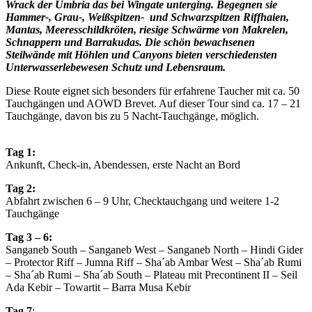
Wrack der Umbria das bei Wingate unterging. Begegnen sie
Hammer-, Grau-, Weißspitzen- und Schwarzspitzen Riffhaien,
Mantas, Meeresschildkröten, riesige Schwärme von Makrelen,
Schnappern und Barrakudas. Die schön bewachsenen
Steilwände mit Höhlen und Canyons bieten verschiedensten
Unterwasserlebewesen Schutz und Lebensraum.
Diese Route eignet sich besonders für erfahrene Taucher mit ca. 50
Tauchgängen und AOWD Brevet. Auf dieser Tour sind ca. 17 – 21
Tauchgänge, davon bis zu 5 Nacht-Tauchgänge, möglich.
Tag 1:
Ankunft, Check-in, Abendessen, erste Nacht an Bord
Tag 2:
Abfahrt zwischen 6 – 9 Uhr, Checktauchgang und weitere 1-2
Tauchgänge
Tag 3 – 6:
Sanganeb South – Sanganeb West – Sanganeb North – Hindi Gider
– Protector Riff – Jumna Riff – Sha´ab Ambar West – Sha´ab Rumi
– Sha´ab Rumi – Sha´ab South – Plateau mit Precontinent II – Seil
Ada Kebir – Towartit – Barra Musa Kebir
Tag 7
: