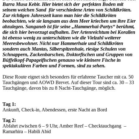
Barra Musa Kebir. Hier bietet sich der perfekten Boden mit
seinem weichen Sand für verschiedene Arten von Schildkröten.
Zur richtigen Jahreszeit kann man hier die Schildkröten
beobachten, wie sie langsam aus dem Meer kriechen um ihre Eier
abzulegen. Sanganeb ist für seine „Hammerhai-Partys“ berühmt,
die sich hier bevorzugt aufhalten. Der Artenreichtum bei Korallen
ist ebenso wenig zu unterschätzen wie die Vielzahl weiterer
Meeresbewohner. Nicht nur Hammerhaie und Schildkröten
sondern auch Mantas, Silberspitzenhaie, riesige Schulen von
Schnappern, Zackenbarschen, Doktorfischen und Gruppen von
Büffelkopf-Papageifischen genauso wie kleinere Fische in
spektakulären Farben und Formen, sind zu sehen.
Diese Route eignet sich besonders für erfahrene Taucher mit ca. 50
Tauchgängen und AOWD Brevet. Auf dieser Tour sind ca. 30 – 33
Tauchgänge, davon bis zu 8 Nacht-Tauchgänge, möglich.
Tag 1:
Ankunft, Check-in, Abendessen, erste Nacht an Bord
Tag 2:
Abfahrt zwischen 6 – 9 Uhr, Amber Reef – Checktauchgang –
Ramarhira – Habili Abid