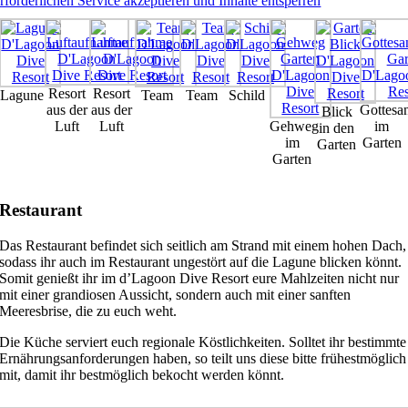
rforderlichen Service akzeptieren und Inhalte entsperren
Resort
Resort
Lagune
Team
Team
Schild
aus der
aus der
Gottesan
Blick
Luft
Luft
Gehweg
im
in den
im
Garten
Garten
Garten
Restaurant
Das Restaurant befindet sich seitlich am Strand mit einem hohen Dach,
sodass ihr auch im Restaurant ungestört auf die Lagune blicken könnt.
Somit genießt ihr im d’Lagoon Dive Resort eure Mahlzeiten nicht nur
mit einer grandiosen Aussicht, sondern auch mit einer sanften
Meeresbrise, die zu euch weht.
Die Küche serviert euch regionale Köstlichkeiten. Solltet ihr bestimmte
Ernährungsanforderungen haben, so teilt uns diese bitte frühestmöglich
mit, damit ihr bestmöglich bekocht werden könnt.