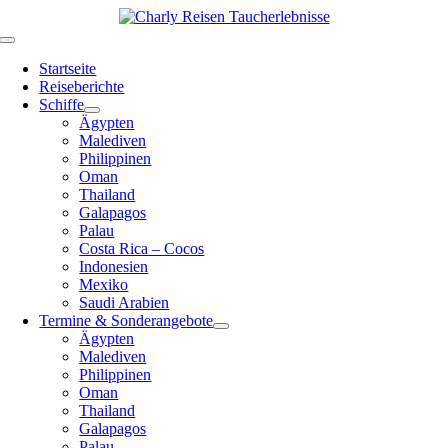
Zum
Inhalt
Toggle
springen
Navigation
Startseite
Reiseberichte
Schiffe
Ägypten
Malediven
Philippinen
Oman
Thailand
Galapagos
Palau
Costa Rica – Cocos
Indonesien
Mexiko
Saudi Arabien
Termine & Sonderangebote
Ägypten
Malediven
Philippinen
Oman
Thailand
Galapagos
Palau