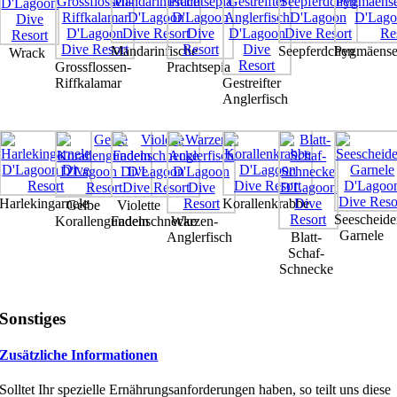
Mandarinfische
Seepferdchen
Pygmäense
Wrack
Grossflossen-
Prachtsepia
Riffkalamar
Gestreifter
Anglerfisch
Harlekingarnele
Korallenkrabbe
Gelbe
Violette
Seescheide
Korallengundeln
Fadenschnecke
Warzen-
Garnele
Anglerfisch
Blatt-
Schaf-
Schnecke
Sonstiges
Zusätzliche Informationen
Solltet Ihr spezielle Ernährungsanforderungen haben, so teilt uns diese