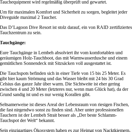
Tauchequipment wird regelmäßig überprüft und gewartet.
Um für maximalen Komfort und Sicherheit zu sorgen, begleitet jeder
Diveguide maximal 2 Taucher.
Das D’Lagoon Dive Resort ist stolz darauf, ein von RAID zertifizierte
Tauchzentrum zu sein.
Tauchgänge:
Eure Tauchgänge in Lembeh absolviert ihr vom komfortablen und
geräumigen Holz-Tauchboot, das mit Warmwasserdusche und einem
gemütlichen Sonnendeck mit Sitzsäcken voll ausgestattet ist.
Die Tauchspots befinden sich in einer Tiefe von 15 bis 25 Meter. Es
gibt hier kaum Strömung und das Wasser bleibt mit 24 bis 30 Grad
Celsius das ganze Jahr über warm. Die Sichtweite ist eher gering
zwischen 4 und 20 Meter (letzteres nur, wenn man Glück hat), da der
Grund sandig ist und es nur wenig Korallen gibt.
Seltsamerweise ist dieses Areal der Lebensraum von riesigen Fischen,
die fast nirgendwo sonst zu finden sind. Aber unter professionellen
Tauchern ist der Lembeh Strait besser als „Der beste Schlamm-
Tauchspot der Welt“ bekannt.
Sein einzigartiges Ökosystem haben es zur Heimat von Nacktkiemern,