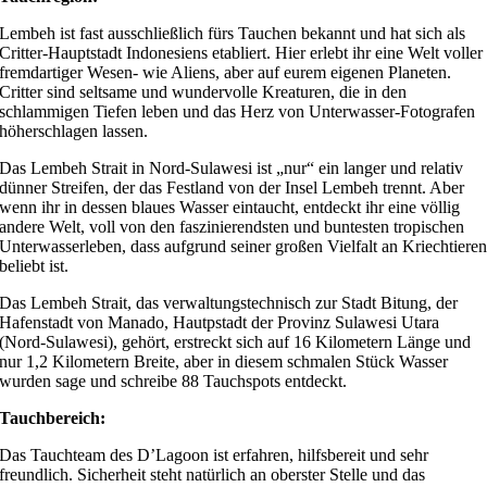
Lembeh ist fast ausschließlich fürs Tauchen bekannt und hat sich als
Critter-Hauptstadt Indonesiens etabliert. Hier erlebt ihr eine Welt voller
fremdartiger Wesen- wie Aliens, aber auf eurem eigenen Planeten.
Critter sind seltsame und wundervolle Kreaturen, die in den
schlammigen Tiefen leben und das Herz von Unterwasser-Fotografen
höherschlagen lassen.
Das Lembeh Strait in Nord-Sulawesi ist „nur“ ein langer und relativ
dünner Streifen, der das Festland von der Insel Lembeh trennt. Aber
wenn ihr in dessen blaues Wasser eintaucht, entdeckt ihr eine völlig
andere Welt, voll von den faszinierendsten und buntesten tropischen
Unterwasserleben, dass aufgrund seiner großen Vielfalt an Kriechtiere
beliebt ist.
Das Lembeh Strait, das verwaltungstechnisch zur Stadt Bitung, der
Hafenstadt von Manado, Hautpstadt der Provinz Sulawesi Utara
(Nord-Sulawesi), gehört, erstreckt sich auf 16 Kilometern Länge und
nur 1,2 Kilometern Breite, aber in diesem schmalen Stück Wasser
wurden sage und schreibe 88 Tauchspots entdeckt.
Tauchbereich:
Das Tauchteam des D’Lagoon ist erfahren, hilfsbereit und sehr
freundlich. Sicherheit steht natürlich an oberster Stelle und das