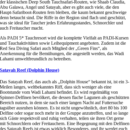
der klassischen Deep South Tauchsafari-Routen, wie Shaab Claudia,
Abu Galawa, Angel und Satayah, aber es gibt auch viele, die den
Haupt-Safariboot-Routen fern bleiben, die kaum bekannt geschweige
denn betaucht sind. Die Riffe in der Region sind flach und geschützt,
was sie ideal für Taucher jedes Erfahrungsstandes, Schnorchler und
auch Freitaucher macht.
Als PADI 5* Tauchresort wird die komplette Vielfalt an PADI-Kursen
und Tauchaktivitäten sowie Leihequipment angeboten. Zudem ist die
Red Sea Diving Safari auch Mitglied der „Green Fins“, als
Anerkennung für die Bemühungen, die angestellt werden, das Wadi
Lahami umweltfreundlich zu betreiben.
Satayah Reef (Dolphin House)
Das Satayah Reef, das auch als „Dolphin House“ bekannt ist, ist ein 3-
Meilen langes, weltbekanntes Riff, dass sich weniger als eine
Bootstunde vom Wadi Lahami befindet. Es wird regelmäßig von
Spinner-Delfinen bevölkert, die dessen flache Lagunen als geschützten
Bereich nutzen, in dem sie nach einer langen Nacht auf Futtersuche
tagsüber ausruhen können. Es ist nicht ungewöhnlich, dort 80 bis 100
Delfine oder sogar noch mehr in der Gruppe anzutreffen, und so lange
sich Gäste respektvoll und ruhig verhalten, teilen sie ihren Ort gerne
mit Schnorchlern oder Freitauchern. Eine Begegnung mit den Delfinen
des Satayah Reefs ist etwas wirklich Besonderes, und ihr werdet euch