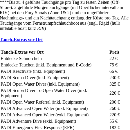
****Bis zu 4 geführte Tauchgänge pro Tag zu festen Zeiten (Off-
Shore): 2 geführte Morgentauchgänge (mit Oberflächenintervall am
RIV) bei den Fury Shoals (Zone 1& 2) und ein ungeführter
Nachmittags- und ein Nachttauchgang entlang der Küste pro Tag. Alle
Tauchgänge vom Fernstrumpfschlauchboot aus (engl. Rigid (hull)
inflatable boat; kurz
RIB
)
Tauch-Extras vor Ort
Tauch-Extras vor Ort
Preis
Entdecke Schnorcheln
22 €
Entdecke Tauchen (inkl. Equipment und E-Code)
75 €
PADI Reactivate (inkl. Equipment)
66 €
PADI Scuba Diver (inkl. Equipment)
230 €
PADI Open Water Diver (inkl. Equipment)
325 €
PADI Scuba Diver To Open Water Diver (inkl.
220 €
Equipment)
PADI Open Water Referral (inkl. Equipment)
200 €
PADI Advanced Open Water (inkl. Equipment)
260 €
PADI Advanced Open Water (exkl. Equipment)
220 €
PADI Adventure Dive (exkl. Equipment)
55 €
PADI Emergency First Response (EFR)
182 €