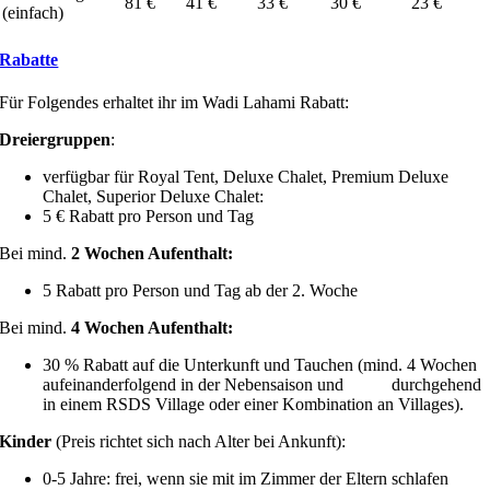
81 €
41 €
33 €
30 €
23 €
(einfach)
Rabatte
Für Folgendes erhaltet ihr im Wadi Lahami Rabatt:
Dreiergruppen
:
verfügbar für Royal Tent, Deluxe Chalet, Premium Deluxe
Chalet, Superior Deluxe Chalet:
5 € Rabatt pro Person und Tag
Bei mind.
2 Wochen Aufenthalt:
5 Rabatt pro Person und Tag ab der 2. Woche
Bei mind.
4 Wochen Aufenthalt:
30 % Rabatt auf die Unterkunft und Tauchen (mind. 4 Wochen
aufeinanderfolgend in der Nebensaison und durchgehend
in einem RSDS Village oder einer Kombination an Villages).
Kinder
(Preis richtet sich nach Alter bei Ankunft):
0-5 Jahre: frei, wenn sie mit im Zimmer der Eltern schlafen