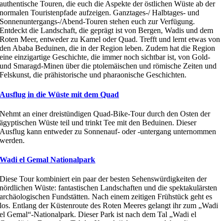
authentische Touren, die euch die Aspekte der östlichen Wüste ab der
normalen Touristenpfade aufzeigen. Ganztages-/ Halbtages- und
Sonnenuntergangs-/Abend-Touren stehen euch zur Verfügung.
Entdeckt die Landschaft, die geprägt ist von Bergen, Wadis und dem
Roten Meer, entweder zu Kamel oder Quad. Trefft und lernt etwas von
den Ababa Beduinen, die in der Region leben. Zudem hat die Region
eine einzigartige Geschichte, die immer noch sichtbar ist, von Gold-
und Smaragd-Minen über die ptolemäischen und römische Zeiten und
Felskunst, die prähistorische und pharaonische Geschichten.
Ausflug in die Wüste mit dem Quad
Nehmt an einer dreistündigen Quad-Bike-Tour durch den Osten der
ägyptischen Wüste teil und trinkt Tee mit den Beduinen. Dieser
Ausflug kann entweder zu Sonnenauf- oder -untergang unternommen
werden.
Wadi el Gemal Nationalpark
Diese Tour kombiniert ein paar der besten Sehenswürdigkeiten der
nördlichen Wüste: fantastischen Landschaften und die spektakulärsten
archäologischen Fundstätten. Nach einem zeitigen Frühstück geht es
los. Entlang der Küstenroute des Roten Meeres gelangt ihr zum „Wadi
el Gemal“-Nationalpark. Dieser Park ist nach dem Tal „Wadi el