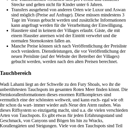
Strecke und gelten nicht für Kinder unter 6 Jahren.
Transfers ausgehend von anderen Orten wie Luxor und Aswan
sind möglich (Preise auf Anfrage). Diese müssen mindestens 3
Tage im Voraus gebucht werden und zusätzliche Informationen
kann angefragt werden für die Verarbeitung der Einwilligung.
Haustiere sind in keinem der Villages erlaubt. Gäste, die mit
einem Haustier anreisen wird der Eintritt verwehrt und die
normalen Stornokosten fallen an.
Manche Preise können sich nach Veröffentlichung der Preisliste
noch verändern. Dienstleistungen, die vor Veröffentlichung der
neuen Preisliste (auf der Website der Betreiber der Villages)
gebucht werden, werden nach den alten Preisen berechnet.
Tauchbereich
Wadi Lahami liegt an der Schwelle zu den Fury Shoals, wo ihr die
unberührtesten Tauchspots im gesamten Roten Meer finden könnt. Die
Steinkorallenformationen dieses enormen Riffkomplexes sind
vermutlich eine der schönsten weltweit, und kann euch- egal wie oft
ihr schon da wart- immer wieder aufs Neue den Atem rauben. Was
dieses Riffsystem so einzigartig macht, sind u.a. die vielen verschieden
Arten von Tauchspots. Es gibt etwas für jeden Erfahrungsstand und
Geschmack, von Canyons und Bögen bis hin zu Wracks,
Korallengärten und Steigungen. Viele von den Tauchspots sind Teil