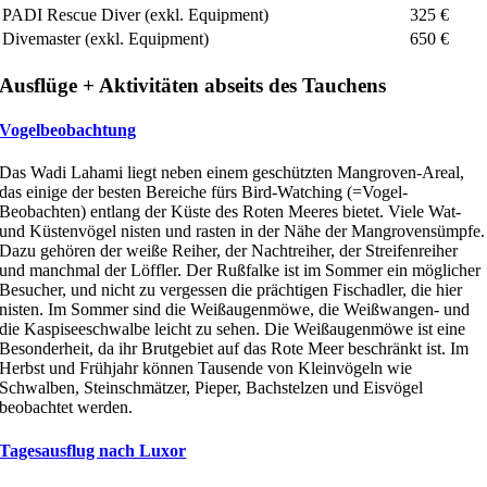
PADI Rescue Diver (exkl. Equipment)
325 €
Divemaster (exkl. Equipment)
650 €
Ausflüge + Aktivitäten abseits des Tauchens
Vogelbeobachtung
Das Wadi Lahami liegt neben einem geschützten Mangroven-Areal,
das einige der besten Bereiche fürs Bird-Watching (=Vogel-
Beobachten) entlang der Küste des Roten Meeres bietet. Viele Wat-
und Küstenvögel nisten und rasten in der Nähe der Mangrovensümpfe.
Dazu gehören der weiße Reiher, der Nachtreiher, der Streifenreiher
und manchmal der Löffler. Der Rußfalke ist im Sommer ein möglicher
Besucher, und nicht zu vergessen die prächtigen Fischadler, die hier
nisten. Im Sommer sind die Weißaugenmöwe, die Weißwangen- und
die Kaspiseeschwalbe leicht zu sehen. Die Weißaugenmöwe ist eine
Besonderheit, da ihr Brutgebiet auf das Rote Meer beschränkt ist. Im
Herbst und Frühjahr können Tausende von Kleinvögeln wie
Schwalben, Steinschmätzer, Pieper, Bachstelzen und Eisvögel
beobachtet werden.
Tagesausflug nach Luxor