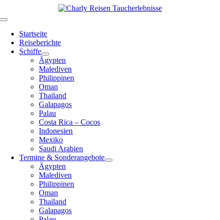
Zum
Inhalt
Toggle
springen
Navigation
Startseite
Reiseberichte
Schiffe
Ägypten
Malediven
Philippinen
Oman
Thailand
Galapagos
Palau
Costa Rica – Cocos
Indonesien
Mexiko
Saudi Arabien
Termine & Sonderangebote
Ägypten
Malediven
Philippinen
Oman
Thailand
Galapagos
Palau