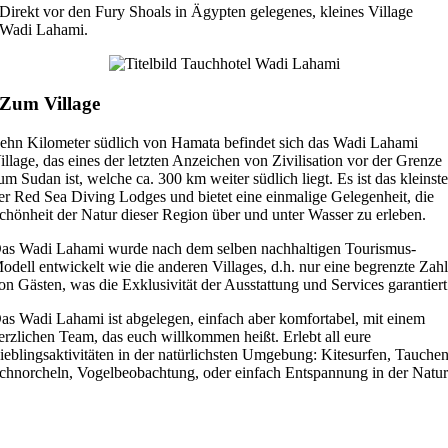
Direkt vor den Fury Shoals in Ägypten gelegenes, kleines Village
Wadi Lahami.
Zum Village
ehn Kilometer südlich von Hamata befindet sich das Wadi Lahami
illage, das eines der letzten Anzeichen von Zivilisation vor der Grenze
um Sudan ist, welche ca. 300 km weiter südlich liegt. Es ist das kleinst
er Red Sea Diving Lodges und bietet eine einmalige Gelegenheit, die
chönheit der Natur dieser Region über und unter Wasser zu erleben.
as Wadi Lahami wurde nach dem selben nachhaltigen Tourismus-
odell entwickelt wie die anderen Villages, d.h. nur eine begrenzte Zah
on Gästen, was die Exklusivität der Ausstattung und Services garantiert
as Wadi Lahami ist abgelegen, einfach aber komfortabel, mit einem
erzlichen Team, das euch willkommen heißt. Erlebt all eure
ieblingsaktivitäten in der natürlichsten Umgebung: Kitesurfen, Tauchen
chnorcheln, Vogelbeobachtung, oder einfach Entspannung in der Natur