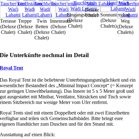
Deluxe
Eingangsbereich
Sonnuntergang
Chalet
(Deluxe
(Deluxe
Terrasse
Treppe
Twin
Innenraum
Weg
Chalet)
Chalets)
(Deluxe
(Deluxe
Betten
(Deluxe
(Deluxe
Chalet)
Chalet)
(Deluxe
Chalet)
Chalets)
Chalet)
Die Unterkünfte nochmal im Detail
Royal Tent
Das Royal Tent ist die beliebteste Unterbringungsmöglichkeit und ein
wesentlicher Bestandteil des „Minimal Impact Concept“ (= Konzept
zur geringen Umweltbelastung). Das Innere ist 5 x 5 Meter groß und
gut ausgestattet mit Minibar, Ventilator, Sitzsäcken und Tisch sowie
einem Sitzbereich nur wenige Meter vom Ufer entfernt.
Royal Tents sind mit einem Doppelbett oder mit zwei Einzelbetten
verfügbar und teilen sich Gemeinschaftsbäder. Bitte bringt eure
eigenen Handtücher zum Duschen und für den Strand mit.
Ausstattung auf einen Blick: