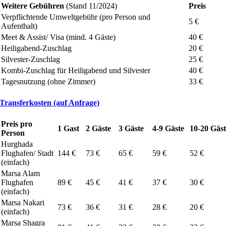
Weitere Gebühren
(Stand 11/2024)
Preis
Verpflichtende Umweltgebühr (pro Person und
5 €
Aufenthalt)
Meet & Assist/ Visa (mind. 4 Gäste)
40 €
Heiligabend-Zuschlag
20 €
Silvester-Zuschlag
25 €
Kombi-Zuschlag für Heiligabend und Silvester
40 €
Tagesnutzung (ohne Zimmer)
33 €
Transferkosten (auf Anfrage)
Preis pro
1 Gast
2 Gäste
3 Gäste
4-9 Gäste
10-20 Gäs
Person
Hurghada
Flughafen/ Stadt
144 €
73 €
65 €
59 €
52 €
(einfach)
Marsa Alam
Flughafen
89 €
45 €
41 €
37 €
30 €
(einfach)
Marsa Nakari
73 €
36 €
31 €
28 €
20 €
(einfach)
Marsa Shagra