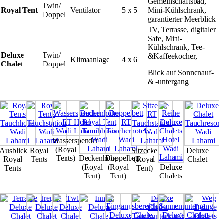
Gemeinschaftsbad,
Twin/
Royal Tent
Ventilator
5 x 5
Mini-Kühlschrank,
Doppel
garantierter Meerblick
TV, Terrasse, digitaler
Safe, Mini-
Kühlschrank, Tee-
Deluxe
Twin/
&Kaffeekocher,
Klimaanlage
4 x 6
Chalet
Doppel
Blick auf Sonnenauf-
& -untergang
Wasserspender
(Royal
Ausblick
Royal
Sitzecke
Deluxe
Tents)
Deckenhöhe
Doppelbett
Royal
Tents
(Royal
Chalet
(Royal
(Royal
Deluxe
Tents
Tent)
Tent)
Tent)
Chalets