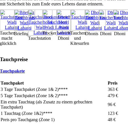
mit Sicherheit bis zum Ende eures Lebens daran erinnern.
Tauchen
Trockenbereich
Tauchen
Briefing
Dhonis
Dhoni
Dhoni
macht
Tauchstation
Dhoni
und
glücklich
Kitesurfen
Tauchpreise
Tauchpakete
Tauchpaket
Preis
3 Tage Tauchpaket (Zone 1& 2)****
363 €
5 Tage Tauchpaket (Zone 1& 2)****
479 €
Ein extra Tauchtag (als Zusatz zu einem gebuchten
96 €
Tauchpaket)
1 Tauchtag (Zone 1&2)****
123 €
Preis pro Tauchgang (Zone 1)
48 €