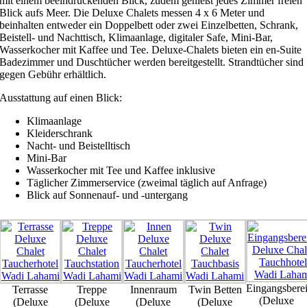
mit einem beeindruckenden Blick, zudem genießt jedes Zimmer freien
Blick aufs Meer. Die Deluxe Chalets messen 4 x 6 Meter und
beinhalten entweder ein Doppelbett oder zwei Einzelbetten, Schrank,
Beistell- und Nachttisch, Klimaanlage, digitaler Safe, Mini-Bar,
Wasserkocher mit Kaffee und Tee. Deluxe-Chalets bieten ein en-Suite
Badezimmer und Duschtücher werden bereitgestellt. Strandtücher sind
gegen Gebühr erhältlich.
Ausstattung auf einen Blick:
Klimaanlage
Kleiderschrank
Nacht- und Beistelltisch
Mini-Bar
Wasserkocher mit Tee und Kaffee inklusive
Täglicher Zimmerservice (zweimal täglich auf Anfrage)
Blick auf Sonnenauf- und -untergang
Eingangsbere
Terrasse
Treppe
Innenraum
Twin Betten
(Deluxe
(Deluxe
(Deluxe
(Deluxe
(Deluxe