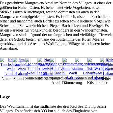
Das geschützte Mangroven-Areal im Norden des Villages ist eines der
größten im Nahen Osten. Es beheimatet viele Vogelarten, sowohl
Stelz- als auch Küstenvögel, welche dort rasten als auch in den
Mangroven-Sumpfgebieten nisten. Es ist üblich, nistende Fischadler, -
reiher und manchmal auch Löffler zu sehen sowie kleinere Vögel wie
Schwalben, Schwarzkehlchen, Pieper, Bachstelzen und Eisvögel. Es
ist ein Paradies für Vogelkundler, besonders in den Wandermonaten.
Mangroven sind aufgrund der umfangreichen und vielfältigen Tierwelt,
derer sie Schutz bieten, entlang der Küstenlinie des Roten Meeres
geschützt, und das Areal des Wadi Lahami Village bietet hierzu keine
Ausnahme.
Sonnenuntergang
Mangroven-
Sonnenuntergang
Natur
Strand
Natur
Reiher
Areal
Dämmerung
Küstenreiher
Lage
Das Wadi Lahami ist das südlichste der drei Red Sea Diving Safari
Villages. Es befindet sich 393 km südlich des Flughafens von