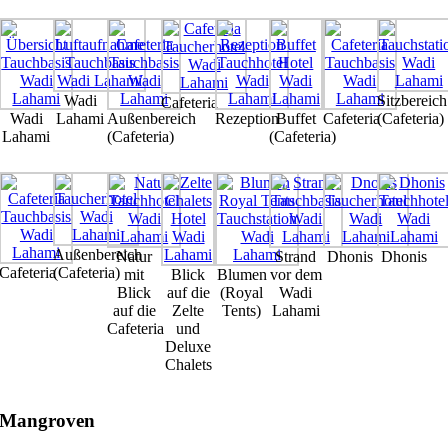
Wadi
Sitzbereich
Cafeteria
Wadi
Lahami
Außenbereich
Rezeption
Buffet
Cafeteria
(Cafeteria)
Lahami
(Cafeteria)
(Cafeteria)
Außenbereich
Natur
Strand
Dhonis
Dhonis
Cafeteria
(Cafeteria)
mit
Blick
Blumen
vor dem
Blick
auf die
(Royal
Wadi
auf die
Zelte
Tents)
Lahami
Cafeteria
und
Deluxe
Chalets
Mangroven