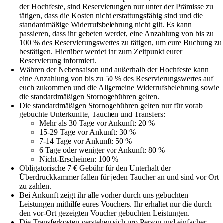
der Hochfeste, sind Reservierungen nur unter der Prämisse zu
tätigen, dass die Kosten nicht erstattungsfähig sind und die
standardmäßige Widerrufsbelehrung nicht gilt. Es kann
passieren, dass ihr gebeten werdet, eine Anzahlung von bis zu
100 % des Reservierungswertes zu tätigen, um eure Buchung zu
bestätigen. Hierüber werdet ihr zum Zeitpunkt eurer
Reservierung informiert.
Währen der Nebensaison und außerhalb der Hochfeste kann
eine Anzahlung von bis zu 50 % des Reservierungswertes auf
euch zukommen und die Allgemeine Widerrufsbelehrung sowie
die standardmäßigen Stornogebühren gelten.
Die standardmäßigen Stornogebühren gelten nur für vorab
gebuchte Unterkünfte, Tauchen und Transfers:
Mehr als 30 Tage vor Ankunft: 20 %
15-29 Tage vor Ankunft: 30 %
7-14 Tage vor Ankunft: 50 %
6 Tage oder weniger vor Ankunft: 80 %
Nicht-Erscheinen: 100 %
Obligatorische 7 € Gebühr für den Unterhalt der
Überdruckkammer fallen für jeden Taucher an und sind vor Ort
zu zahlen.
Bei Ankunft zeigt ihr alle vorher durch uns gebuchten
Leistungen mithilfe eures Vouchers. Ihr erhaltet nur die durch
den vor-Ort gezeigten Voucher gebuchten Leistungen.
Die Transferkosten verstehen sich pro Person und einfacher