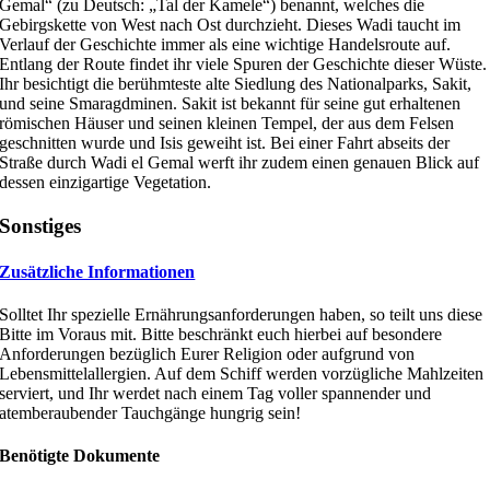
Gemal“ (zu Deutsch: „Tal der Kamele“) benannt, welches die
Gebirgskette von West nach Ost durchzieht. Dieses Wadi taucht im
Verlauf der Geschichte immer als eine wichtige Handelsroute auf.
Entlang der Route findet ihr viele Spuren der Geschichte dieser Wüste.
Ihr besichtigt die berühmteste alte Siedlung des Nationalparks, Sakit,
und seine Smaragdminen. Sakit ist bekannt für seine gut erhaltenen
römischen Häuser und seinen kleinen Tempel, der aus dem Felsen
geschnitten wurde und Isis geweiht ist. Bei einer Fahrt abseits der
Straße durch Wadi el Gemal werft ihr zudem einen genauen Blick auf
dessen einzigartige Vegetation.
Sonstiges
Zusätzliche Informationen
Solltet Ihr spezielle Ernährungsanforderungen haben, so teilt uns diese
Bitte im Voraus mit. Bitte beschränkt euch hierbei auf besondere
Anforderungen bezüglich Eurer Religion oder aufgrund von
Lebensmittelallergien. Auf dem Schiff werden vorzügliche Mahlzeiten
serviert, und Ihr werdet nach einem Tag voller spannender und
atemberaubender Tauchgänge hungrig sein!
Benötigte Dokumente