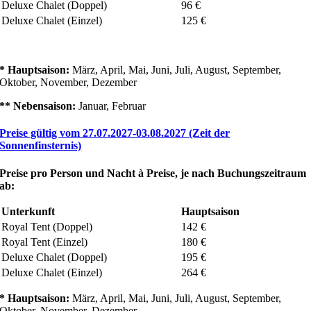
Deluxe Chalet (Doppel)
96 €
Deluxe Chalet (Einzel)
125 €
* Hauptsaison:
März, April, Mai, Juni, Juli, August, September,
Oktober, November, Dezember
** Nebensaison:
Januar, Februar
Preise gültig vom 27.07.2027-03.08.2027 (Zeit der
Sonnenfinsternis)
Preise pro Person und Nacht
à
Preise, je nach Buchungszeitraum
ab:
Unterkunft
Hauptsaison
Royal Tent (Doppel)
142 €
Royal Tent (Einzel)
180 €
Deluxe Chalet (Doppel)
195 €
Deluxe Chalet (Einzel)
264 €
* Hauptsaison:
März, April, Mai, Juni, Juli, August, September,
Oktober, November, Dezember