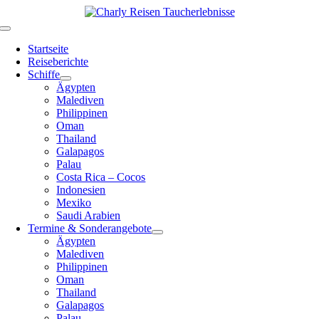
Zum
Inhalt
Toggle
springen
Navigation
Startseite
Reiseberichte
Schiffe
Ägypten
Malediven
Philippinen
Oman
Thailand
Galapagos
Palau
Costa Rica – Cocos
Indonesien
Mexiko
Saudi Arabien
Termine & Sonderangebote
Ägypten
Malediven
Philippinen
Oman
Thailand
Galapagos
Palau