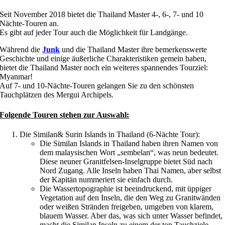
Seit November 2018 bietet die Thailand Master 4-, 6-, 7- und 10
Nächte-Touren an.
Es gibt auf jeder Tour auch die Möglichkeit für Landgänge.
Während die
Junk
und die Thailand Master ihre bemerkenswerte
Geschichte und einige äußerliche Charakteristiken gemein haben,
bietet die Thailand Master noch ein weiteres spannendes Tourziel:
Myanmar!
Auf 7- und 10-Nächte-Touren gelangen Sie zu den schönsten
Tauchplätzen des Mergui Archipels.
Folgende Touren stehen zur Auswahl:
Die Similan& Surin Islands in Thailand (6-Nächte Tour):
Die Similan Islands in Thailand haben ihren Namen von
dem malaysischen Wort „sembelan“, was neun bedeutet.
Diese neuner Granitfelsen-Inselgruppe bietet Süd nach
Nord Zugang. Alle Inseln haben Thai Namen, aber selbst
der Kapitän nummeriert sie einfach durch.
Die Wassertopographie ist beeindruckend, mit üppiger
Vegetation auf den Inseln, die den Weg zu Granitwänden
oder weißen Stränden freigeben, umgeben von klarem,
blauem Wasser. Aber das, was sich unter Wasser befindet,
macht die Similan Inseln zu einem der top Tauchziele