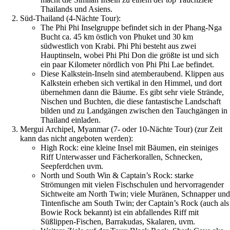
Thailands und Asiens.
Süd-Thailand (4-Nächte Tour):
The Phi Phi Inselgruppe befindet sich in der Phang-Nga
Bucht ca. 45 km östlich von Phuket und 30 km
südwestlich von Krabi. Phi Phi besteht aus zwei
Hauptinseln, wobei Phi Phi Don die größte ist und sich
ein paar Kilometer nördlich von Phi Phi Lae befindet.
Diese Kalkstein-Inseln sind atemberaubend. Klippen aus
Kalkstein erheben sich vertikal in den Himmel, und dort
übernehmen dann die Bäume. Es gibt sehr viele Strände,
Nischen und Buchten, die diese fantastische Landschaft
bilden und zu Landgängen zwischen den Tauchgängen in
Thailand einladen.
Mergui Archipel, Myanmar (7- oder 10-Nächte Tour) (zur Zeit
kann das nicht angeboten werden):
High Rock: eine kleine Insel mit Bäumen, ein steiniges
Riff Unterwasser und Fächerkorallen, Schnecken,
Seepferdchen uvm.
North und South Win & Captain’s Rock: starke
Strömungen mit vielen Fischschulen und hervorragender
Sichtweite am North Twin; viele Muränen, Schnapper un
Tintenfische am South Twin; der Captain’s Rock (auch als
Bowie Rock bekannt) ist ein abfallendes Riff mit
Süßlippen-Fischen, Barrakudas, Skalaren, uvm.