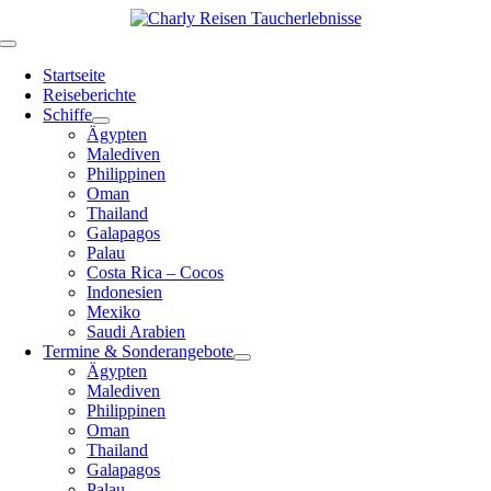
Zum
Inhalt
Toggle
springen
Navigation
Startseite
Reiseberichte
Schiffe
Ägypten
Malediven
Philippinen
Oman
Thailand
Galapagos
Palau
Costa Rica – Cocos
Indonesien
Mexiko
Saudi Arabien
Termine & Sonderangebote
Ägypten
Malediven
Philippinen
Oman
Thailand
Galapagos
Palau