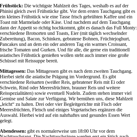
Frühstück:
Die wichtigste Mahlzeit des Tages, weshalb es auf der
Phinisi gleich zwei Frühstücke gibt. Vor dem ersten Tauchgang gibt es
ein kleines Frühstück wie eine Tasse frisch gebrühten Kaffee und ein
Toast mit Marmelade oder Käse. Und nachdem auf dem Tauchgang
dann der Appetit so richtig hochkommt, gibt es danach das Full Monty:
verschiedene Brotsorten und Toasts, Eier (mit täglich wechselnder
Zubereitung), Bacon, Schinken, gebratene Bohnen, Früchtejoghurt,
Pancakes und an dem ein oder anderen Tag ein warmes Croissant,
frische Tomaten und Gurken. Und für alle, die gerne ein traditionell
asiatisches Frühstück genießen wollen steht auch immer eine große
Schüssel mit Reissuppe bereit.
Mittagessen:
Das Mittagessen gibt es nach dem zweiten Tauchgang.
Hierbei steht die asiatische Prägung im Vordergrund. Es gibt
verschiedene Reisarten (weißer Reis, gebratener Reis mit Ei oder
Schwein, Rind oder Meeresfrüchten, brauner Reis und weitere
Reisspezialitäten) sowie eventuell Nudeln. Zudem stehen immer viel
Gemüse und Salate zur Verfügung. Wir bemühen uns, diese Mahlzeit
„leicht“ zu halten. Drei oder vier Begleitgerichte mit Fisch oder
Meeresfrüchten, Fleisch und einiges Vegetarisches ergänzen die
Auswahl. Hierbei wird auf ein nahrhaftes und gesundes Essen Wert
gelegt.
Abendessen:
gibt es normalerweise um 18:00 Uhr vor dem
Nachttauchgang. Die Nachttauchgänge werden erst ein Stück nach