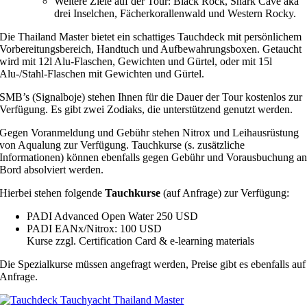
Weitere Ziele auf der Tour: Black Rock, Shark Cave aka
drei Inselchen, Fächerkorallenwald und Western Rocky.
Die Thailand Master bietet ein schattiges Tauchdeck mit persönlichem
Vorbereitungsbereich, Handtuch und Aufbewahrungsboxen. Getaucht
wird mit 12l Alu-Flaschen, Gewichten und Gürtel, oder mit 15l
Alu-/Stahl-Flaschen mit Gewichten und Gürtel.
SMB’s (Signalboje) stehen Ihnen für die Dauer der Tour kostenlos zur
Verfügung. Es gibt zwei Zodiaks, die unterstützend genutzt werden.
Gegen Voranmeldung und Gebühr stehen Nitrox und Leihausrüstung
von Aqualung zur Verfügung. Tauchkurse (s. zusätzliche
Informationen) können ebenfalls gegen Gebühr und Vorausbuchung a
Bord absolviert werden.
Hierbei stehen folgende
Tauchkurse
(auf Anfrage) zur Verfügung:
PADI Advanced Open Water 250 USD
PADI EANx/Nitrox: 100 USD
Kurse zzgl. Certification Card & e-learning materials
Die Spezialkurse müssen angefragt werden, Preise gibt es ebenfalls auf
Anfrage.