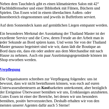
Neben dem Tauchdeck gibt es einen klimatisierten Salon mit 42“
Flachbildfernseher und einer Bibliothek mit Filmen, Büchern und
Spielen. Das Essen wird in einem überdachten Außen- oder
Innenbereich eingenommen und jeweils in Buffetform serviert.
Auf dem Sonnendeck kann auf gemütlichen Liegen entspannt werden.
Ein besonderes Merkmal der Ausstattung der Thailand Master ist der
exzellente Service und die Crew, deren Freude an der Arbeit man in
jeder Sekunde an Bord spüren kann. Und wenn Sie von der Thailand
Master genauso begeistert sind wie wir, dann lädt die Boutique an
Bord dazu ein, dass ein oder andere aus dem Merchandise mit nach
Hause zu nehmen. Auch ein paar Ausrüstungsgegenstände können im
Shop erworben werden.
Verpflegung
Die Organisatoren schreiben zur Verpflegung folgendes: uns ist
bewusst, dass wir nicht beeinflussen können, was euch auf euren
Unterwasserabenteuern an
Kost
barkeiten unterkommt, aber bezüglich
der Ereignisse Überwasser bemühen wir uns, Erstklassiges anzubieten.
Gutes Essen ist einer der Bereiche, bei denen wir uns besonders
bemühen, positiv hervorzustechen. Deshalb erhalten wir von den
meisten unserer Agenten dafür auch 5 Sterne!