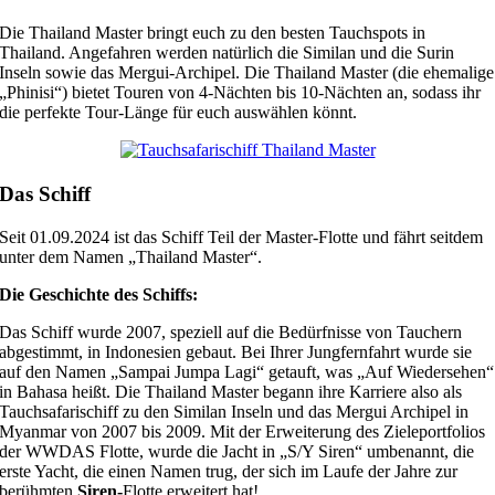
Die Thailand Master bringt euch zu den besten Tauchspots in
Thailand. Angefahren werden natürlich die Similan und die Surin
Inseln sowie das Mergui-Archipel. Die Thailand Master (die ehemalige
„Phinisi“) bietet Touren von 4-Nächten bis 10-Nächten an, sodass ihr
die perfekte Tour-Länge für euch auswählen könnt.
Das Schiff
Seit 01.09.2024 ist das Schiff Teil der Master-Flotte und fährt seitdem
unter dem Namen „Thailand Master“.
Die Geschichte des Schiffs:
Das Schiff wurde 2007, speziell auf die Bedürfnisse von Tauchern
abgestimmt, in Indonesien gebaut. Bei Ihrer Jungfernfahrt wurde sie
auf den Namen „Sampai Jumpa Lagi“ getauft, was „Auf Wiedersehen“
in Bahasa heißt. Die Thailand Master begann ihre Karriere also als
Tauchsafarischiff zu den Similan Inseln und das Mergui Archipel in
Myanmar von 2007 bis 2009. Mit der Erweiterung des Zieleportfolios
der WWDAS Flotte, wurde die Jacht in „S/Y Siren“ umbenannt, die
erste Yacht, die einen Namen trug, der sich im Laufe der Jahre zur
berühmten
Siren-
Flotte erweitert hat!