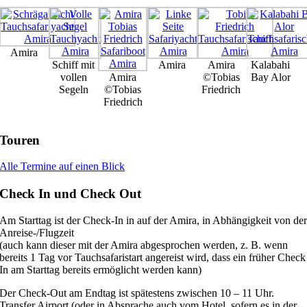
Amira
Schiff mit
Amira
Amira
Kalabahi
vollen
Amira
©Tobias
Bay Alor
Segeln
©Tobias
Friedrich
Friedrich
Touren
Alle Termine auf einen Blick
Check In und Check Out
Am Starttag ist der Check-In in auf der Amira, in Abhängigkeit von de
Anreise-/Flugzeit
(auch kann dieser mit der Amira abgesprochen werden, z. B. wenn
bereits 1 Tag vor Tauchsafaristart angereist wird, dass ein früher Check
In am Starttag bereits ermöglicht werden kann)
Der Check-Out am Endtag ist spätestens zwischen 10 – 11 Uhr.
Transfer Airport (oder in Absprache auch vom Hotel, sofern es in der