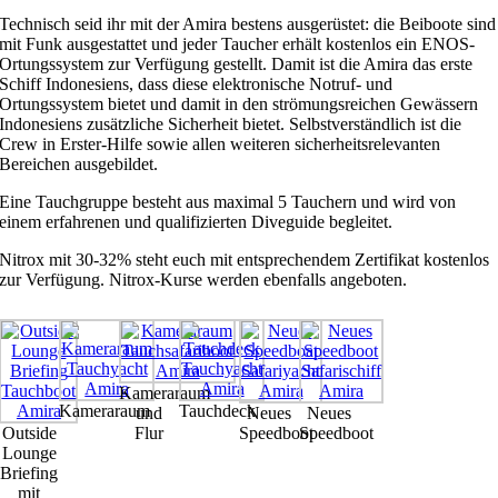
Technisch seid ihr mit der Amira bestens ausgerüstet: die Beiboote sind
mit Funk ausgestattet und jeder Taucher erhält kostenlos ein ENOS-
Ortungssystem zur Verfügung gestellt. Damit ist die Amira das erste
Schiff Indonesiens, dass diese elektronische Notruf- und
Ortungssystem bietet und damit in den strömungsreichen Gewässern
Indonesiens zusätzliche Sicherheit bietet. Selbstverständlich ist die
Crew in Erster-Hilfe sowie allen weiteren sicherheitsrelevanten
Bereichen ausgebildet.
Eine Tauchgruppe besteht aus maximal 5 Tauchern und wird von
einem erfahrenen und qualifizierten Diveguide begleitet.
Nitrox mit 30-32% steht euch mit entsprechendem Zertifikat kostenlos
zur Verfügung. Nitrox-Kurse werden ebenfalls angeboten.
Kameraraum
Kameraraum
Tauchdeck
und
Neues
Neues
Outside
Flur
Speedboot
Speedboot
Lounge
Briefing
mit