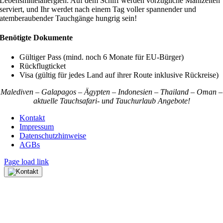
Lebensmittelallergien. Auf dem Schiff werden vorzügliche Mahlzeiten
serviert, und Ihr werdet nach einem Tag voller spannender und
atemberaubender Tauchgänge hungrig sein!
Benötigte Dokumente
Gültiger Pass (mind. noch 6 Monate für EU-Bürger)
Rückflugticket
Visa (gültig für jedes Land auf ihrer Route inklusive Rückreise)
Malediven – Galapagos – Ägypten – Indonesien – Thailand – Oman –
aktuelle Tauchsafari- und Tauchurlaub Angebote!
Kontakt
Impressum
Datenschutzhinweise
AGBs
Page load link
Nach
oben