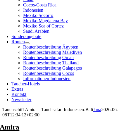
Cocos-Costa Rica
Indonesien
Mexiko Socorro
Mexiko Magdalena Bay
Mexiko Sea of Cortez
Saudi Arabien
Sonderangebote
Routen
Routenbeschreibung Ägypten
Routenbeschreibung Malediven
Routenbeschreibung Oman
Routenbeschreibung Thailand
Routenbeschreibung Galapagos
Routenbeschreibung Cocos
Informationen Indonesien
Taucher-Hotels
Extras
Kontakt
Newsletter
Tauchschiff Amira – Tauchsafari Indonesien-Bali
Jana
2026-06-
08T12:34:12+02:00
Amira