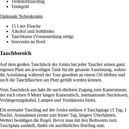
Treibstoffzuschlag
Trinkgeld
Optionale Nebenkosten
15 Liter Flasche
Alkohol und Softdrinks
Tauchkurse (Voranmeldung nötig)
Souvenirs an Bord
Tauchbereich
Auf dem großen Tauchdeck der Amira hat jeder Taucher seinen ganz
eigenen Platz am jeweiligen Tank für die gesamte Ausrüstung, sodass
die Ausrüstung während der Tour geordnet an einem Ort bleiben und
auch die Tauchflaschen am Platz gefüllt werden können.
Vom Tauchdeck aus habt ihr auch direkten Zugang zum Kameraraum,
der euch einen 9 Meter langen Kameratisch, internationale Steckdosen,
Verlängerungskabel, Lampen und Ventilatoren bietet.
Ein normaler Tauchtag auf der Amira umfasst 4 Tauchgänge (3 Tag, 1
Nacht). Ausnahmen (erster und letzter Tag, längere Überfahrten,
Wetter) bestätigen die Regel. Bevor man mit den Beibooten zum
Tauchplatz ausläuft, findet ein ausführliches Briefing statt.