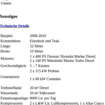
Gästen
Sonstiges
Technische Details
Baujahr:
2008-2010
Konstruktion:
Eisenholz und Teak
Länge:
52 Meter
Breite:
10 Meter
1 x 480 PS Doosan/ Hyundai Marine Diesel,
Motoren:
2 x 240 PS Mitsubishi Marine Turbo Diesel
Geschwindigkeit:
5 – 7 Knoten
2 x 115 kW Perkins
Generatoren:
1 x 80 kW Cummins
Treibstofftank:
20 m³ Diesel
Wassertank:
20 m³ Süßwasser
Entsalzungsanlage:
8000 Ltr. pro Tag
Kompressoren:
2 x L&W Ltr. Luftkompressoren, 1 x Atlas Copco