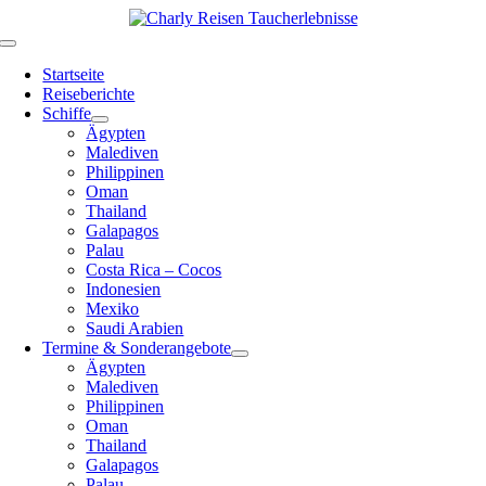
Zum
Inhalt
Toggle
springen
Navigation
Startseite
Reiseberichte
Schiffe
Ägypten
Malediven
Philippinen
Oman
Thailand
Galapagos
Palau
Costa Rica – Cocos
Indonesien
Mexiko
Saudi Arabien
Termine & Sonderangebote
Ägypten
Malediven
Philippinen
Oman
Thailand
Galapagos
Palau