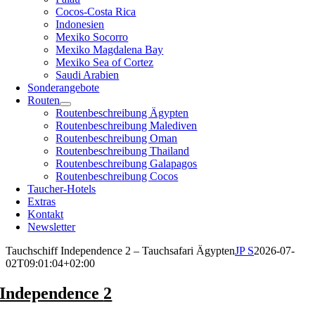
Cocos-Costa Rica
Indonesien
Mexiko Socorro
Mexiko Magdalena Bay
Mexiko Sea of Cortez
Saudi Arabien
Sonderangebote
Routen
Routenbeschreibung Ägypten
Routenbeschreibung Malediven
Routenbeschreibung Oman
Routenbeschreibung Thailand
Routenbeschreibung Galapagos
Routenbeschreibung Cocos
Taucher-Hotels
Extras
Kontakt
Newsletter
Tauchschiff Independence 2 – Tauchsafari Ägypten
JP S
2026-07-
02T09:01:04+02:00
Independence
2