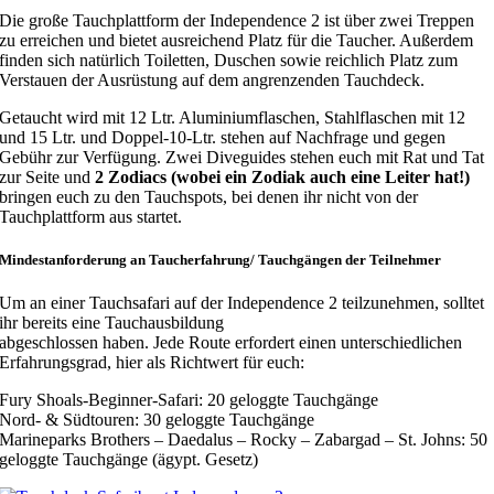
Die große Tauchplattform der Independence 2 ist über zwei Treppen
zu erreichen und bietet ausreichend Platz für die Taucher. Außerdem
finden sich natürlich Toiletten, Duschen sowie reichlich Platz zum
Verstauen der Ausrüstung auf dem angrenzenden Tauchdeck.
Getaucht wird mit 12 Ltr. Aluminiumflaschen, Stahlflaschen mit 12
und 15 Ltr. und Doppel-10-Ltr. stehen auf Nachfrage und gegen
Gebühr zur Verfügung. Zwei Diveguides stehen euch mit Rat und Tat
zur Seite und
2 Zodiacs (wobei ein Zodiak auch eine Leiter hat!)
bringen euch zu den Tauchspots, bei denen ihr nicht von der
Tauchplattform aus startet.
Mindestanforderung an Taucherfahrung/ Tauchgängen der Teilnehmer
Um an einer Tauchsafari auf der Independence 2 teilzunehmen, solltet
ihr bereits eine Tauchausbildung
abgeschlossen haben. Jede Route erfordert einen unterschiedlichen
Erfahrungsgrad, hier als Richtwert für euch:
Fury Shoals-Beginner-Safari: 20 geloggte Tauchgänge
Nord- & Südtouren: 30 geloggte Tauchgänge
Marineparks Brothers – Daedalus – Rocky – Zabargad – St. Johns: 50
geloggte Tauchgänge (ägypt. Gesetz)