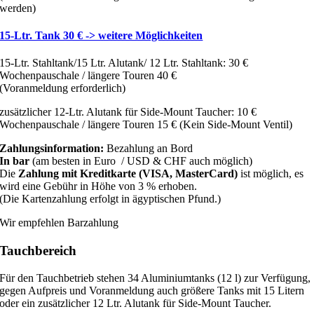
werden)
15-Ltr. Tank 30 € -> weitere Möglichkeiten
15-Ltr. Stahltank/15 Ltr. Alutank/ 12 Ltr. Stahltank: 30 €
Wochenpauschale / längere Touren 40 €
(Voranmeldung erforderlich)
zusätzlicher 12-Ltr. Alutank für Side-Mount Taucher: 10 €
Wochenpauschale / längere Touren 15 € (Kein Side-Mount Ventil)
Zahlungsinformation:
Bezahlung an Bord
In bar
(am besten in Euro / USD & CHF auch möglich)
Die
Zahlung mit Kreditkarte (VISA, MasterCard)
ist möglich, es
wird eine Gebühr in Höhe von 3 % erhoben.
(Die Kartenzahlung erfolgt in ägyptischen Pfund.)
Wir empfehlen Barzahlung
Tauchbereich
Für den Tauchbetrieb stehen 34 Aluminiumtanks (12 l) zur Verfügung,
gegen Aufpreis und Voranmeldung auch größere Tanks mit 15 Litern
oder ein zusätzlicher 12 Ltr. Alutank für Side-Mount Taucher.