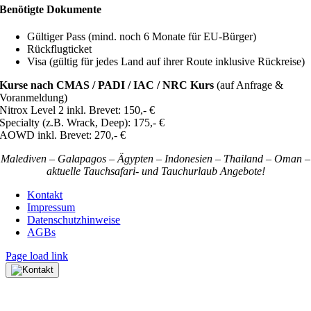
Benötigte Dokumente
Gültiger Pass (mind. noch 6 Monate für EU-Bürger)
Rückflugticket
Visa (gültig für jedes Land auf ihrer Route inklusive Rückreise)
Kurse nach CMAS / PADI / IAC / NRC Kurs
(auf Anfrage &
Voranmeldung)
Nitrox Level 2 inkl. Brevet: 150,- €
Specialty (z.B. Wrack, Deep): 175,- €
AOWD inkl. Brevet: 270,- €
Malediven – Galapagos – Ägypten – Indonesien – Thailand – Oman –
aktuelle Tauchsafari- und Tauchurlaub Angebote!
Kontakt
Impressum
Datenschutzhinweise
AGBs
Page load link
Nach
oben