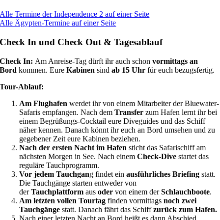
Alle Termine der Independence 2 auf einer Seite
Alle Ägypten-Termine auf einer Seite
Check In und Check Out & Tagesablauf
Check In:
Am Anreise-Tag dürft ihr auch schon
vormittags an
Bord
kommen. Eure
Kabinen
sind
ab 15 Uhr
für euch bezugsfertig.
Tour-Ablauf:
Am Flughafen
werdet ihr von einem Mitarbeiter der Bluewater-
Safaris empfangen. Nach dem
Transfer
zum Hafen lernt ihr bei
einem Begrüßungs-Cocktail eure Diveguides und das Schiff
näher kennen. Danach könnt ihr euch an Bord umsehen und zu
gegebener Zeit eure Kabinen beziehen.
Nach der ersten Nacht im Hafen
sticht das Safarischiff am
nächsten Morgen in See. Nach einem
Check-Dive
startet das
reguläre Tauchprogramm.
Vor jedem Tauchgan
g findet ein
ausführliches Briefing
statt.
Die Tauchgänge starten entweder von
der
Tauchplattform
aus
oder
von einem der
Schlauchboote
.
Am letzten vollen Tourtag
finden vormittags
noch zwei
Tauchgänge
statt. Danach fährt das Schiff
zurück zum Hafen.
Nach einer letzten Nacht an Bord heißt es dann Abschied