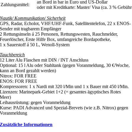
an Bord in bar in Euro und US-Dollar
Zahlungsmittel:
oder mit Kreditkarte: Master/ Visa (ca. 3 % Gebüh
Nautik/ Kommunikation/ Sicherheit
GPS, Radar, Echolot, VHF/UHF-Funk, Satellitentelefon, 22 x ENOS-
Sender mit tragbarem Empfänger
2 Rettungsinseln á 25 Personen, Rettungswesten, Rauchmelder,
Feuerlöscher, Erste Hilfe Box, umfangreiche Bordapotheke,
1 x Sauerstoff á 50 L, Wenoll-System
Tauchbereich
12 Liter Alu Flaschen mit DIN / INT Anschluss
Optional: 15 l Alu oder Stahltank (gegen Voranmeldung, 30 €/Woche,
kann an Bord gezahlt werden)
Nitrox: FOR FREE
ENOS: FOR FREE
Kompressoren: 1 x Nardi mit 320 l/Min und 1 x Bauer mit 450 l/Min.
Lizenzen: Marinepark-Gebiet 1+2 (= gesamtes ägyptisches Rotes
Meer)
Leihausrüstung: gegen Voranmeldung
Kurse: PADI Advanced und Spezial-Brevets (wie z.B. Nitrox) gegen
Voranmeldung
Zusätzliche Informationen