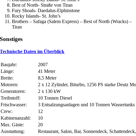
Best of North- Straße von Tiran
Fury Shoals- Daedalus-Elphinstone
Rocky Islands- St. John’s
Brothers – Safaga (Salem Express) – Best of North (Wracks) –
Tiran
Sonstiges
Technische Daten im Überblick
Baujahr:
2007
Länge:
41 Meter
Breite:
8,5 Meter
Motoren:
2 x 12 Zylinder, Biturbo, 1256 PS starke Deutz M
Generatoren:
2 x 130 kW
Treibstoff:
10 Tonnen Diesel
Frischwasser:
3 Entsalzungsanlagen und 10 Tonnen Wassertanks
Crew:
12
Kabinenanzahl:
10
Max. Gäste:
20
Ausstattung:
Restaurant, Salon, Bar, Sonnendeck, Schattendeck