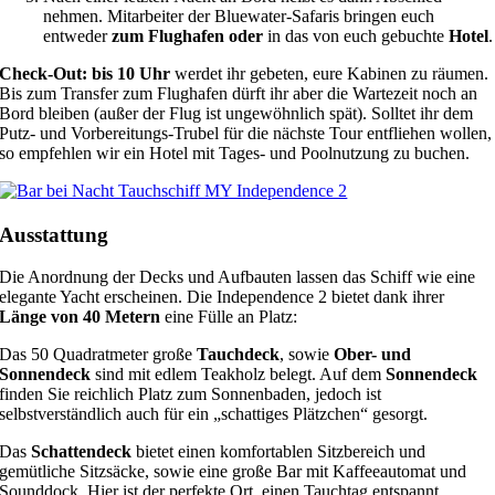
nehmen. Mitarbeiter der Bluewater-Safaris bringen euch
entweder
zum Flughafen oder
in das von euch gebuchte
Hotel
.
Check-Out: bis 10 Uhr
werdet ihr gebeten, eure Kabinen zu räumen.
Bis zum Transfer zum Flughafen dürft ihr aber die Wartezeit noch an
Bord bleiben (außer der Flug ist ungewöhnlich spät). Solltet ihr dem
Putz- und Vorbereitungs-Trubel für die nächste Tour entfliehen wollen,
so empfehlen wir ein Hotel mit Tages- und Poolnutzung zu buchen.
Ausstattung
Die Anordnung der Decks und Aufbauten lassen das Schiff wie eine
elegante Yacht erscheinen. Die Independence 2 bietet dank ihrer
Länge von 40 Metern
eine Fülle an Platz:
Das 50 Quadratmeter große
Tauchdeck
, sowie
Ober- und
Sonnendeck
sind mit edlem Teakholz belegt. Auf dem
Sonnendeck
finden Sie reichlich Platz zum Sonnenbaden, jedoch ist
selbstverständlich auch für ein „schattiges Plätzchen“ gesorgt.
Das
Schattendeck
bietet einen komfortablen Sitzbereich und
gemütliche Sitzsäcke, sowie eine große Bar mit Kaffeeautomat und
Sounddock. Hier ist der perfekte Ort, einen Tauchtag entspannt