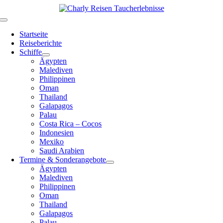
Zum
Inhalt
Toggle
springen
Navigation
Startseite
Reiseberichte
Schiffe
Ägypten
Malediven
Philippinen
Oman
Thailand
Galapagos
Palau
Costa Rica – Cocos
Indonesien
Mexiko
Saudi Arabien
Termine & Sonderangebote
Ägypten
Malediven
Philippinen
Oman
Thailand
Galapagos
Palau