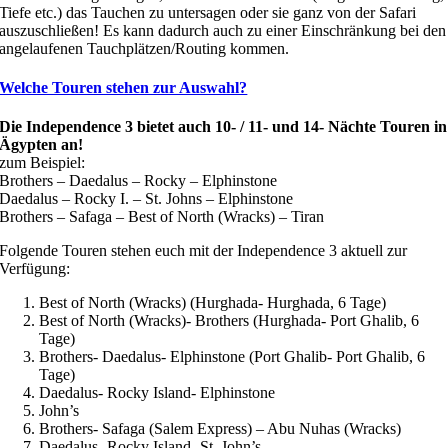
Tiefe etc.) das Tauchen zu untersagen oder sie ganz von der Safari
auszuschließen! Es kann dadurch auch zu einer Einschränkung bei den
angelaufenen Tauchplätzen/Routing kommen.
Welche Touren stehen zur Auswahl?
Die Independence 3 bietet auch 10- / 11- und 14- Nächte Touren in
Ägypten an!
zum Beispiel:
Brothers – Daedalus – Rocky – Elphinstone
Daedalus – Rocky I. – St. Johns – Elphinstone
Brothers – Safaga – Best of North (Wracks) – Tiran
Folgende Touren stehen euch mit der Independence 3 aktuell zur
Verfügung:
Best of North (Wracks) (Hurghada- Hurghada, 6 Tage)
Best of North (Wracks)- Brothers (Hurghada- Port Ghalib, 6
Tage)
Brothers- Daedalus- Elphinstone (Port Ghalib- Port Ghalib, 6
Tage)
Daedalus- Rocky Island- Elphinstone
John’s
Brothers- Safaga (Salem Express) – Abu Nuhas (Wracks)
Daedalus- Rocky Island- St. John’s