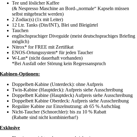
Tee und löslicher Kaffee
(& Nespresso Maschine an Bord-„normale“ Kapseln müssen
selbst mitgebracht werden)
2 Zodiac(s) (1x mit Leiter)
12 Ltr. Tanks (Din/INT), Blei und Bleigürtel
Tauchen
englischsprachiger Diveguide (meist deutschsprachiges Briefing
möglich)
Nitrox* for FREE mit Zertifikat
ENOS-Ortungssystem* für jeden Taucher
W-Lan* (nicht dauerhaft vorhanden)
*Bei Ausfall oder Störung kein Regressanspruch
Kabinen-Optionen:
Doppelbett-Kabine (Unterdeck): ohne Aufpreis
Twin-Kabine (Hauptdeck): Aufpreis siehe Ausschreibung
Doppelbett Kabine (Hauptdeck) Aufpreis siehe Ausschreibung
Doppelbett Kabine Oberdeck: Aufpreis siehe Ausschreibung
Reguläre Kabine zur Einzelnutzung: ab 65 % Aufschlag
Nicht-Taucher (Schnorchler): bis zu 10 % Rabatt
(Rabatte sind nicht kombinierbar!)
Exklusive