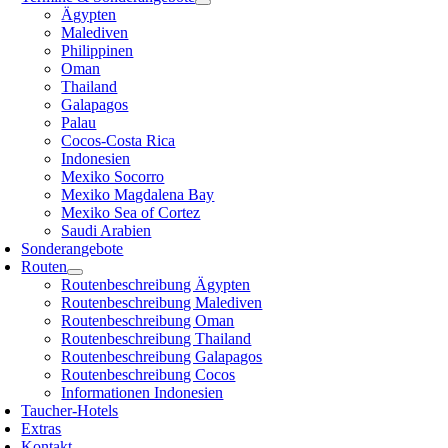
Ägypten
Malediven
Philippinen
Oman
Thailand
Galapagos
Palau
Cocos-Costa Rica
Indonesien
Mexiko Socorro
Mexiko Magdalena Bay
Mexiko Sea of Cortez
Saudi Arabien
Sonderangebote
Routen
Routenbeschreibung Ägypten
Routenbeschreibung Malediven
Routenbeschreibung Oman
Routenbeschreibung Thailand
Routenbeschreibung Galapagos
Routenbeschreibung Cocos
Informationen Indonesien
Taucher-Hotels
Extras
Kontakt