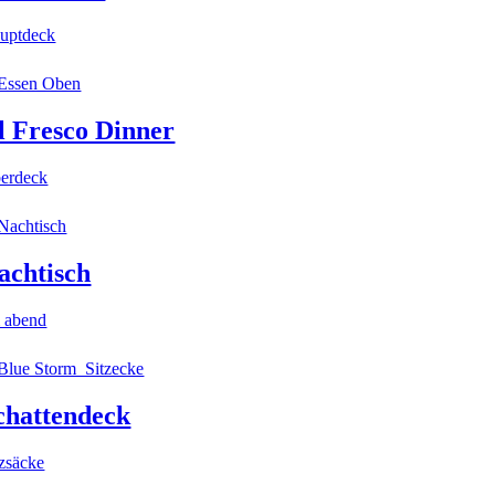
uptdeck
l Fresco Dinner
erdeck
achtisch
 abend
chattendeck
tzsäcke