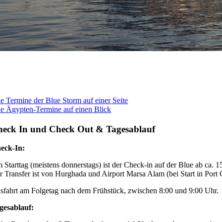
le Termine der Blue Storm auf einer Seite
le Ägypten-Termine auf einen Blick
eck In und Check Out & Tagesablauf
eck-In:
 Starttag (meistens donnerstags) ist der Check-in auf der Blue ab ca.
r Transfer ist von Hurghada und Airport Marsa Alam (bei Start in Port G
sfahrt am Folgetag nach dem Frühstück, zwischen 8:00 und 9:00 Uhr.
gesablauf: