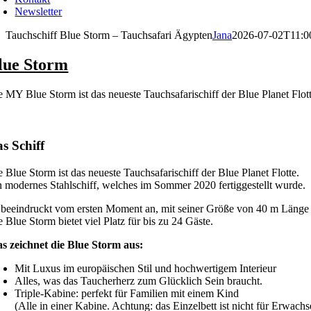
Newsletter
Tauchschiff Blue Storm – Tauchsafari Ägypten
Jana
2026-07-02T11:0
lue Storm
e MY Blue Storm ist das neueste Tauchsafarischiff der Blue Planet Flott
s Schiff
e Blue Storm ist das neueste Tauchsafarischiff der Blue Planet Flotte.
n modernes Stahlschiff, welches im Sommer 2020 fertiggestellt wurde.
 beeindruckt vom ersten Moment an, mit seiner Größe von 40 m Länge 
 Blue Storm bietet viel Platz für bis zu 24 Gäste.
s zeichnet die Blue Storm aus:
Mit Luxus im europäischen Stil und hochwertigem Interieur
Alles, was das Taucherherz zum Glücklich Sein braucht.
Triple-Kabine: perfekt für Familien mit einem Kind
(Alle in einer Kabine. Achtung: das Einzelbett ist nicht für Erwach