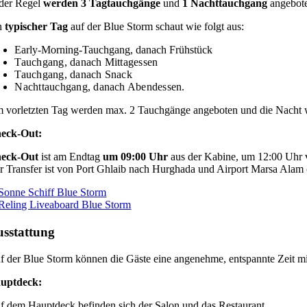
 der Regel
werden 3 Tagtauchgänge
und
1 Nachttauchgang
angebot
n
typischer Tag
auf der Blue Storm schaut wie folgt aus:
Early-Morning-Tauchgang, danach Frühstück
Tauchgang, danach Mittagessen
Tauchgang, danach Snack
Nachttauchgang, danach Abendessen.
 vorletzten Tag werden max. 2 Tauchgänge angeboten und die Nacht w
eck-Out:
eck-Out
ist am Endtag
um 09:00 Uhr
aus der Kabine, um 12:00 Uhr
r Transfer ist von Port Ghlaib nach Hurghada und Airport Marsa Alam (be
sstattung
f der Blue Storm können die Gäste eine angenehme, entspannte Zeit m
uptdeck:
f dem Hauptdeck befinden sich der Salon und das Restaurant.