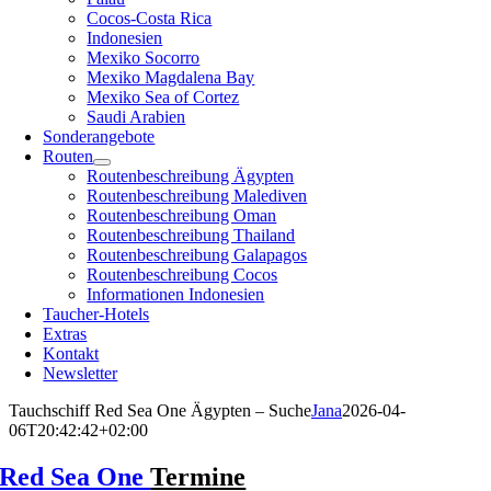
Cocos-Costa Rica
Indonesien
Mexiko Socorro
Mexiko Magdalena Bay
Mexiko Sea of Cortez
Saudi Arabien
Sonderangebote
Routen
Routenbeschreibung Ägypten
Routenbeschreibung Malediven
Routenbeschreibung Oman
Routenbeschreibung Thailand
Routenbeschreibung Galapagos
Routenbeschreibung Cocos
Informationen Indonesien
Taucher-Hotels
Extras
Kontakt
Newsletter
Tauchschiff Red Sea One Ägypten – Suche
Jana
2026-04-
06T20:42:42+02:00
Red Sea One
Termine