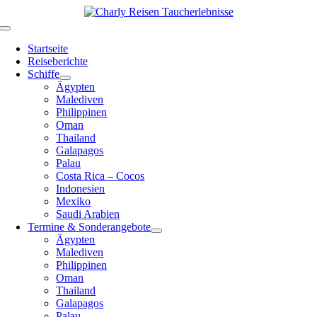
Zum
Inhalt
Toggle
springen
Navigation
Startseite
Reiseberichte
Schiffe
Ägypten
Malediven
Philippinen
Oman
Thailand
Galapagos
Palau
Costa Rica – Cocos
Indonesien
Mexiko
Saudi Arabien
Termine & Sonderangebote
Ägypten
Malediven
Philippinen
Oman
Thailand
Galapagos
Palau