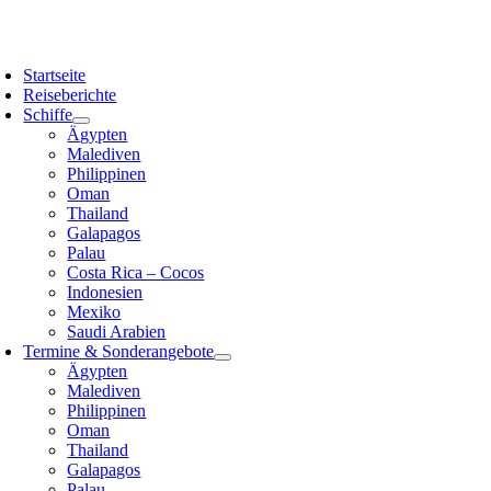
Zum
Inhalt
oggle
springen
avigation
Startseite
Reiseberichte
Schiffe
Ägypten
Malediven
Philippinen
Oman
Thailand
Galapagos
Palau
Costa Rica – Cocos
Indonesien
Mexiko
Saudi Arabien
Termine & Sonderangebote
Ägypten
Malediven
Philippinen
Oman
Thailand
Galapagos
Palau