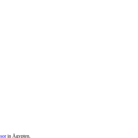
ssor
in Ägypten.