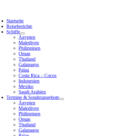
Zum
Inhalt
oggle
springen
avigation
Startseite
Reiseberichte
Schiffe
Ägypten
Malediven
Philippinen
Oman
Thailand
Galapagos
Palau
Costa Rica – Cocos
Indonesien
Mexiko
Saudi Arabien
Termine & Sonderangebote
Ägypten
Malediven
Philippinen
Oman
Thailand
Galapagos
Palau