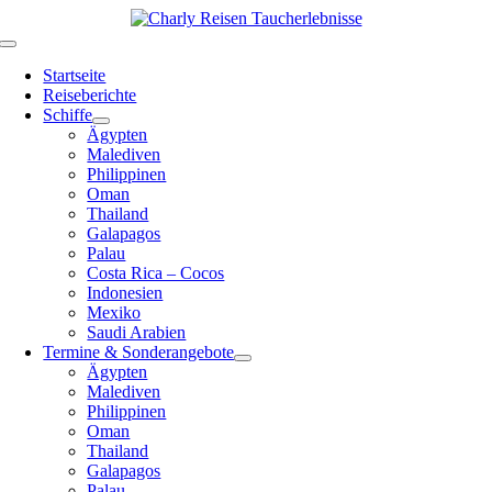
Zum
Inhalt
Toggle
springen
Navigation
Startseite
Reiseberichte
Schiffe
Ägypten
Malediven
Philippinen
Oman
Thailand
Galapagos
Palau
Costa Rica – Cocos
Indonesien
Mexiko
Saudi Arabien
Termine & Sonderangebote
Ägypten
Malediven
Philippinen
Oman
Thailand
Galapagos
Palau