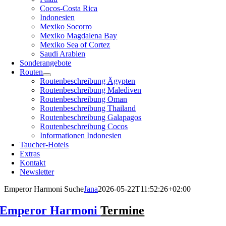
Cocos-Costa Rica
Indonesien
Mexiko Socorro
Mexiko Magdalena Bay
Mexiko Sea of Cortez
Saudi Arabien
Sonderangebote
Routen
Routenbeschreibung Ägypten
Routenbeschreibung Malediven
Routenbeschreibung Oman
Routenbeschreibung Thailand
Routenbeschreibung Galapagos
Routenbeschreibung Cocos
Informationen Indonesien
Taucher-Hotels
Extras
Kontakt
Newsletter
Emperor Harmoni Suche
Jana
2026-05-22T11:52:26+02:00
Emperor Harmoni
Termine