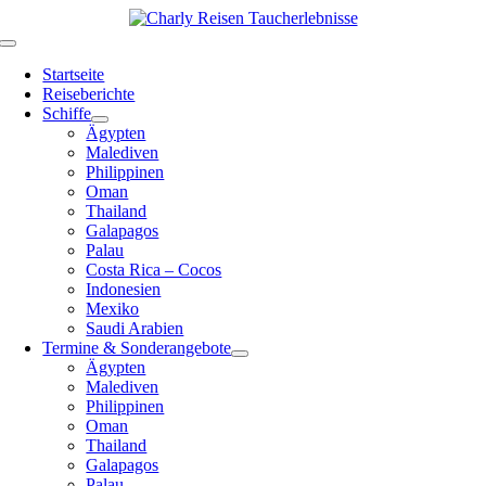
Zum
Inhalt
Toggle
springen
Navigation
Startseite
Reiseberichte
Schiffe
Ägypten
Malediven
Philippinen
Oman
Thailand
Galapagos
Palau
Costa Rica – Cocos
Indonesien
Mexiko
Saudi Arabien
Termine & Sonderangebote
Ägypten
Malediven
Philippinen
Oman
Thailand
Galapagos
Palau