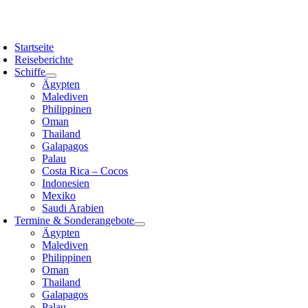
Zum
Inhalt
oggle
springen
avigation
Startseite
Reiseberichte
Schiffe
Ägypten
Malediven
Philippinen
Oman
Thailand
Galapagos
Palau
Costa Rica – Cocos
Indonesien
Mexiko
Saudi Arabien
Termine & Sonderangebote
Ägypten
Malediven
Philippinen
Oman
Thailand
Galapagos
Palau