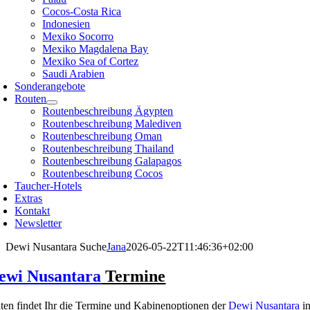
Cocos-Costa Rica
Indonesien
Mexiko Socorro
Mexiko Magdalena Bay
Mexiko Sea of Cortez
Saudi Arabien
Sonderangebote
Routen
Routenbeschreibung Ägypten
Routenbeschreibung Malediven
Routenbeschreibung Oman
Routenbeschreibung Thailand
Routenbeschreibung Galapagos
Routenbeschreibung Cocos
Taucher-Hotels
Extras
Kontakt
Newsletter
Dewi Nusantara Suche
Jana
2026-05-22T11:46:36+02:00
ewi Nusantara
Termine
ten findet Ihr die Termine und Kabinenoptionen der
Dewi Nusantara
in