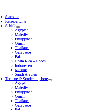
Zum
Inhalt
oggle
springen
avigation
Startseite
Reiseberichte
Schiffe
Ägypten
Malediven
Philippinen
Oman
Thailand
Galapagos
Palau
Costa Rica – Cocos
Indonesien
Mexiko
Saudi Arabien
Termine & Sonderangebote
Ägypten
Malediven
Philippinen
Oman
Thailand
Galapagos
Palau