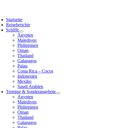
Zum
Inhalt
oggle
springen
avigation
Startseite
Reiseberichte
Schiffe
Ägypten
Malediven
Philippinen
Oman
Thailand
Galapagos
Palau
Costa Rica – Cocos
Indonesien
Mexiko
Saudi Arabien
Termine & Sonderangebote
Ägypten
Malediven
Philippinen
Oman
Thailand
Galapagos
Palau