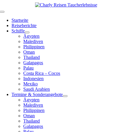
Zum
Inhalt
Toggle
springen
Navigation
Startseite
Reiseberichte
Schiffe
Ägypten
Malediven
Philippinen
Oman
Thailand
Galapagos
Palau
Costa Rica – Cocos
Indonesien
Mexiko
Saudi Arabien
Termine & Sonderangebote
Ägypten
Malediven
Philippinen
Oman
Thailand
Galapagos
Palau