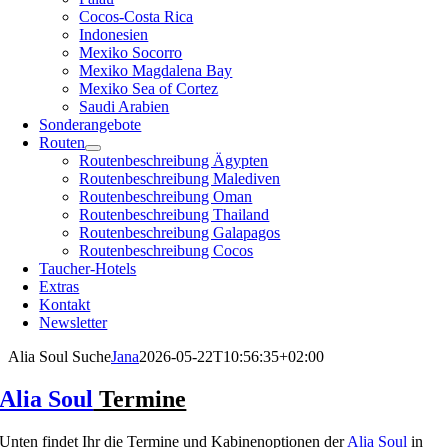
Cocos-Costa Rica
Indonesien
Mexiko Socorro
Mexiko Magdalena Bay
Mexiko Sea of Cortez
Saudi Arabien
Sonderangebote
Routen
Routenbeschreibung Ägypten
Routenbeschreibung Malediven
Routenbeschreibung Oman
Routenbeschreibung Thailand
Routenbeschreibung Galapagos
Routenbeschreibung Cocos
Taucher-Hotels
Extras
Kontakt
Newsletter
Alia Soul Suche
Jana
2026-05-22T10:56:35+02:00
Alia Soul
Termine
Unten findet Ihr die Termine und Kabinenoptionen der
Alia Soul
in