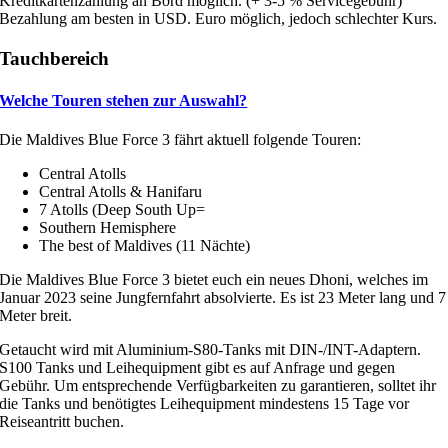
Kreditkartenzahlung an Bord möglich. (+ 3-5 % Servicegebühr)
Bezahlung am besten in USD. Euro möglich, jedoch schlechter Kurs.
Tauchbereich
Welche Touren stehen zur Auswahl?
Die Maldives Blue Force 3 fährt aktuell folgende Touren:
Central Atolls
Central Atolls & Hanifaru
7 Atolls (Deep South Up=
Southern Hemisphere
The best of Maldives (11 Nächte)
Die Maldives Blue Force 3 bietet euch ein neues Dhoni, welches im
Januar 2023 seine Jungfernfahrt absolvierte. Es ist 23 Meter lang und 7
Meter breit.
Getaucht wird mit Aluminium-S80-Tanks mit DIN-/INT-Adaptern.
S100 Tanks und Leihequipment gibt es auf Anfrage und gegen
Gebühr. Um entsprechende Verfügbarkeiten zu garantieren, solltet ihr
die Tanks und benötigtes Leihequipment mindestens 15 Tage vor
Reiseantritt buchen.