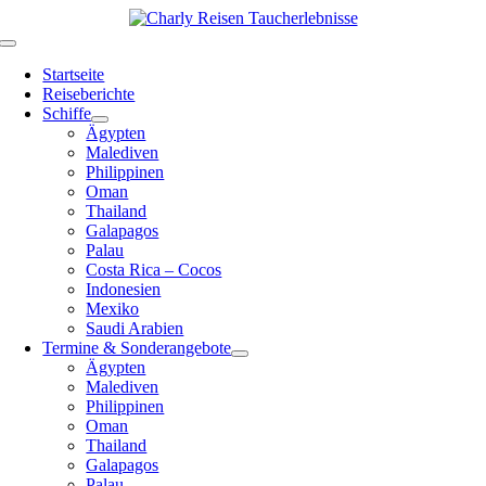
Zum
Inhalt
Toggle
springen
Navigation
Startseite
Reiseberichte
Schiffe
Ägypten
Malediven
Philippinen
Oman
Thailand
Galapagos
Palau
Costa Rica – Cocos
Indonesien
Mexiko
Saudi Arabien
Termine & Sonderangebote
Ägypten
Malediven
Philippinen
Oman
Thailand
Galapagos
Palau