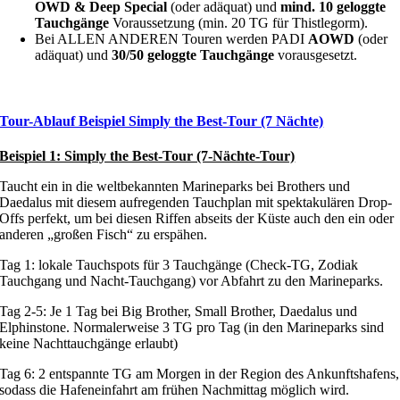
OWD & Deep Special
(oder adäquat) und
mind. 10 geloggte
Tauchgänge
Voraussetzung (min. 20 TG für Thistlegorm).
Bei ALLEN ANDEREN Touren werden PADI
AOWD
(oder
adäquat) und
30/50 geloggte Tauchgänge
vorausgesetzt.
Tour-Ablauf Beispiel Simply the Best-Tour (7 Nächte)
Beispiel 1: Simply the Best-Tour (7-Nächte-Tour)
Taucht ein in die weltbekannten Marineparks bei Brothers und
Daedalus mit diesem aufregenden Tauchplan mit spektakulären Drop-
Offs perfekt, um bei diesen Riffen abseits der Küste auch den ein oder
anderen „großen Fisch“ zu erspähen.
Tag 1: lokale Tauchspots für 3 Tauchgänge (Check-TG, Zodiak
Tauchgang und Nacht-Tauchgang) vor Abfahrt zu den Marineparks.
Tag 2-5: Je 1 Tag bei Big Brother, Small Brother, Daedalus und
Elphinstone. Normalerweise 3 TG pro Tag (in den Marineparks sind
keine Nachttauchgänge erlaubt)
Tag 6: 2 entspannte TG am Morgen in der Region des Ankunftshafens,
sodass die Hafeneinfahrt am frühen Nachmittag möglich wird.