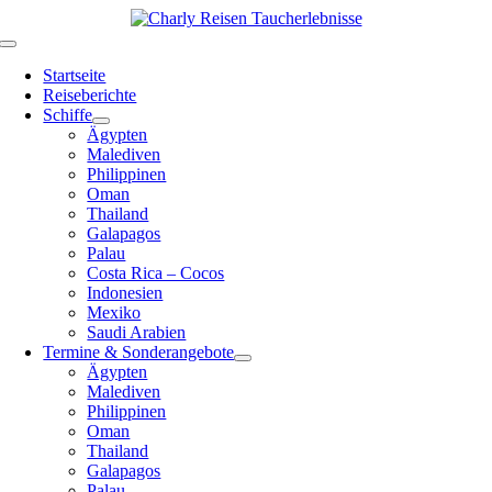
Zum
Inhalt
Toggle
springen
Navigation
Startseite
Reiseberichte
Schiffe
Ägypten
Malediven
Philippinen
Oman
Thailand
Galapagos
Palau
Costa Rica – Cocos
Indonesien
Mexiko
Saudi Arabien
Termine & Sonderangebote
Ägypten
Malediven
Philippinen
Oman
Thailand
Galapagos
Palau