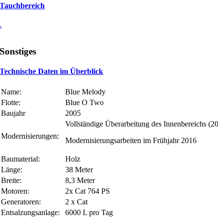
Tauchbereich
.
Sonstiges
Technische Daten im Überblick
Name:
Blue Melody
Flotte:
Blue O Two
Baujahr
2005
Vollständige Überarbeitung des Innenbereichs (2
Modernisierungen:
Modernisierungsarbeiten im Frühjahr 2016
Baumaterial:
Holz
Länge:
38 Meter
Breite:
8,3 Meter
Motoren:
2x Cat 764 PS
Generatoren:
2 x Cat
Entsalzungsanlage:
6000 L pro Tag