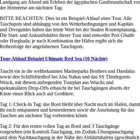
Landgang am Abend mit Erleben der ägyptischen Gastfreundschaft vo
der Heimreise am nächsten Tag.
BITTE BEACHTEN: Dies ist ein Beispiel-Ablauf einer Tour. Alle
Tauchspots sind abhängig von den Wetterbedingungen und Kapitän
und Diveguides haben das letzte Wort bei der finalen Routenplanung.
Die Start- und Ankunftshäfen dieser Tour sind entweder Port Ghalib
oder Hurghada; je nach Kombination der Häfen ergibt sich die
Reihenfolge der angefahrenen Tauchspots.
Tour-Ablauf Beispiel Ultimate Red Sea (10 Nächte)
Taucht ein in die weltbekannten Marineparks Brothers und Daedalus
sowie den Schiffsfriedhof bei Abu Nahas und das SS Thistlegorm-
Wrack, mit diesem aufregenden Tourplan aus Wracks und
spektakulären Drop-Offs erhascht ihr bei Tauchgängen abseits der
Küste einen Blick auch auf Großtiere.
Tag 1: Check-In Tag: das Boot bleibt über Nacht noch im Hafen, dami
ihr euch entspannen und kennenlernen sowie die Ausrüstung für das
Tauchen am nächsten Tag vorbereiten könnt.
Tag 2: Für den ersten vollen Tag an Bord sind 3 Tauchgänge
vorgesehen (ein Kontroll-Tauchgang, ein Zodiak-Übungstauchgang
und dein Nachttauchgang in der Nähe des Abfahrtshafens (gewöhnlich