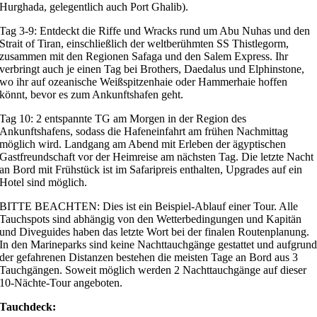
Hurghada, gelegentlich auch Port Ghalib).
Tag 3-9: Entdeckt die Riffe und Wracks rund um Abu Nuhas und den
Strait of Tiran, einschließlich der weltberühmten SS Thistlegorm,
zusammen mit den Regionen Safaga und den Salem Express. Ihr
verbringt auch je einen Tag bei Brothers, Daedalus und Elphinstone,
wo ihr auf ozeanische Weißspitzenhaie oder Hammerhaie hoffen
könnt, bevor es zum Ankunftshafen geht.
Tag 10: 2 entspannte TG am Morgen in der Region des
Ankunftshafens, sodass die Hafeneinfahrt am frühen Nachmittag
möglich wird. Landgang am Abend mit Erleben der ägyptischen
Gastfreundschaft vor der Heimreise am nächsten Tag. Die letzte Nacht
an Bord mit Frühstück ist im Safaripreis enthalten, Upgrades auf ein
Hotel sind möglich.
BITTE BEACHTEN: Dies ist ein Beispiel-Ablauf einer Tour. Alle
Tauchspots sind abhängig von den Wetterbedingungen und Kapitän
und Diveguides haben das letzte Wort bei der finalen Routenplanung.
In den Marineparks sind keine Nachttauchgänge gestattet und aufgrun
der gefahrenen Distanzen bestehen die meisten Tage an Bord aus 3
Tauchgängen. Soweit möglich werden 2 Nachttauchgänge auf dieser
10-Nächte-Tour angeboten.
Tauchdeck: