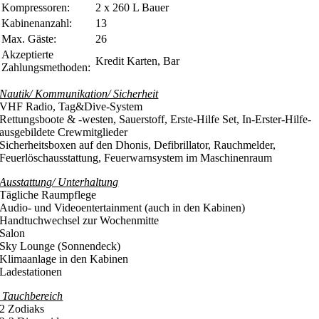
Kompressoren:
2 x 260 L Bauer
Kabinenanzahl:
13
Max. Gäste:
26
Akzeptierte
Kredit Karten, Bar
Zahlungsmethoden:
Nautik/ Kommunikation/ Sicherheit
VHF Radio, Tag&Dive-System
Rettungsboote & -westen, Sauerstoff, Erste-Hilfe Set, In-Erster-Hilfe-
ausgebildete Crewmitglieder
Sicherheitsboxen auf den Dhonis, Defibrillator, Rauchmelder,
Feuerlöschausstattung, Feuerwarnsystem im Maschinenraum
Ausstattung/ Unterhaltung
Tägliche Raumpflege
Audio- und Videoentertainment (auch in den Kabinen)
Handtuchwechsel zur Wochenmitte
Salon
Sky Lounge (Sonnendeck)
Klimaanlage in den Kabinen
Ladestationen
Tauchbereich
2 Zodiaks