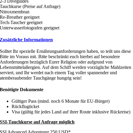
2-3 Diveguides
Tauchkurse (Preise auf Anfrage)
Nitroxmembran
Re-Breather geeignet
Tech-Taucher geeignet
Unterwasserfotografen geeignet
Zusätzliche Informationen
Solltet Ihr spezielle Ernährungsanforderungen haben, so teilt uns diese
Bitte im Voraus mit. Bitte beschränkt euch hierbei auf besondere
Anforderungen bezüglich Eurer Religion oder aufgrund von
Lebensmittelallergien. Auf dem Schiff werden vorzügliche Mahlzeiten
serviert, und Ihr werdet nach einem Tag voller spannender und
atemberaubender Tauchgänge hungrig sein!
Benötigte Dokumente
Gültiger Pass (mind. noch 6 Monate für EU-Bürger)
Rückflugticket
Visa (gültig für jedes Land auf ihrer Route inklusive Rückreise)
SSI-Tauchkurse auf Anfrage möglich
SSI Advanced Adventurer 250 USD*