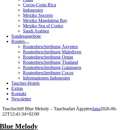
Cocos-Costa Rica
Indonesien
Mexiko Socorro
Mexiko Magdalena Bay
Mexiko Sea of Cortez
Saudi Arabien
Sonderangebote
Routen
Routenbeschreibung Ägypten
Routenbeschreibung Malediven
Routenbeschreibung Oman
Routenbeschreibung Thailand
Routenbeschreibung Galapagos
Routenbeschreibung Cocos
Informationen Indonesien
Taucher-Hotels
Extras
Kontakt
Newsletter
Tauchschiff Blue Melody – Tauchsafari Ägypten
Jana
2026-06-
22T12:41:34+02:00
Blue Melody