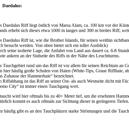
Daedalus:
s Daedalus Riff liegt östlich von Marsa Alam, ca. 100 km vor der Küst
lands erhebt sich dieses etwa 1000 m langes und 300 m breites Riff, welc
s Daedalus Riff ist, wie die Brother Islands, für seinen weithin sichtba
ch besucht werden. Von oben bietet sich ein toller Ausblick)
rch seine isolierte Lage, die Anfahrt von Land aus dauert ca. 6-8 Stun
ote ankern an der Südseite des Riffs in der Nähe des Leuchtturms.
s Tauchgebiet rund um das Riff ist vor allem für seinen Reichtum an G
n hier häufig große Schulen von Haien (White-Tips, Graue Riffhaie, ab
as Zuhause der Hammerhaie“ bezeichnet.
 Riffabhang ist das Riff an seiner Ost- als auch Westseite dicht mit 
emo City“ ist immer einen Tauchgang wert.
taucht wird hier oftmals bis zu 40+ Meter tief, um die ersehnten Ham
türlich kommt es auch oftmals zur Sichtung dieser in geringeren Tiefen
hr häufig gibt es an den Tauchplätzen starke Strömungen und die Tauch