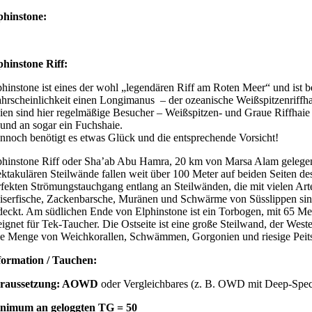
phinstone:
phinstone Riff:
phinstone ist eines der wohl „legendären Riff am Roten Meer“ und ist
hrscheinlichkeit einen Longimanus – der ozeanische Weißspitzenriffhai
ien sind hier regelmäßige Besucher – Weißspitzen- und Graue Riffha
 und an sogar ein Fuchshaie.
nnoch benötigt es etwas Glück und die entsprechende Vorsicht!
phinstone Riff oder Sha’ab Abu Hamra, 20 km von Marsa Alam gelegen, i
ektakulären Steilwände fallen weit über 100 Meter auf beiden Seiten de
rfekten Strömungstauchgang entlang an Steilwänden, die mit vielen Ar
iserfische, Zackenbarsche, Muränen und Schwärme von Süsslippen sind 
deckt. Am südlichen Ende von Elphinstone ist ein Torbogen, mit 65 Meter
eignet für Tek-Taucher. Die Ostseite ist eine große Steilwand, der Weste
ne Menge von Weichkorallen, Schwämmen, Gorgonien und riesige Peits
formation / Tauchen:
raussetzung: AOWD
oder Vergleichbares (z. B. OWD mit Deep-Spec
nimum an geloggten TG = 50