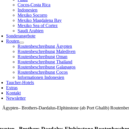
Cocos-Costa Rica
Indonesien
Mexiko Socorro
Mexiko Magdalena Bay
Mexiko Sea of Cortez
Saudi Arabien
Sonderangebote
Routen
Routenbeschreibung Ägypten
Routenbeschreibung Malediven
Routenbeschreibung Oman
Routenbeschreibung Thailand
Routenbeschreibung Galapagos
Routenbeschreibung Cocos
Informationen Indonesien
Taucher-Hotels
Extras
Kontakt
Newsletter
Ägypten– Brothers-Daedalus-Elphinstone (ab Port Ghalib) Routenbe
ypten– Brothers-Daedalus-Elphinstone Routenbeschr