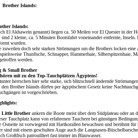
Brother Islands:
other Islands:
uch El Akhawein genannt) liegen ca. 50 Meilen vor El Quesier in der H
e sind 2 kleine, ca. 5 Minuten Bootsfahrt voneinander entfernte, Inseln.
formt wurden.
e zuweilen doch sehr starken Strömungen um die Brothers locken eine A
ispielsweise Thunfische, Schnapper, Hammerhaie, Silberspitzenhaie, Ma
getroffen werden.
g & Small Brother
hören mit zu den Top-Tauchplätzen Ägyptens!
tunter herrschen hier sehr starke, sich blitzschnell ändernde Strömunge
 den Brother Islands dürfen per ägyptischem Gesetz keine Nachttauch
uchgängen ist vorgeschrieben.
ghlights:
n
Little Brother
ankern die Boote meist über dem Südplateau oder an d
eser Tauchplatz kann von erfahrenen Tauchern bei günstigen Bedingu
e Ostseite ist vorwiegend mit Hartkorallen bewachsen und berühmt für 
er sind mit einem geschulten Auge auch die Langnasen-Büschelbarsche
ch Großfisch patrouilliert fast immer im Blauwasser.