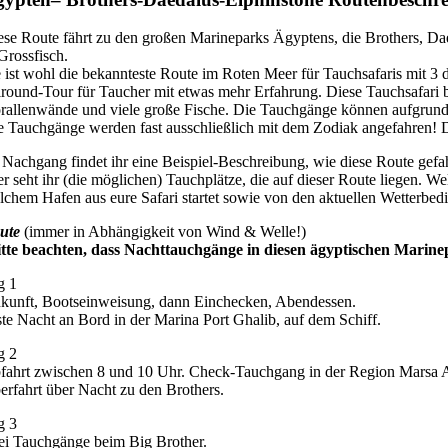
ese Route fährt zu den großen Marineparks Ägyptens, die Brothers, Da
Grossfisch.
e ist wohl die bekannteste Route im Roten Meer für Tauchsafaris mit 3
lround-Tour für Taucher mit etwas mehr Erfahrung. Diese Tauchsafari 
rallenwände und viele große Fische. Die Tauchgänge können aufgrund 
e Tauchgänge werden fast ausschließlich mit dem Zodiak angefahren! Di
 Nachgang findet ihr eine Beispiel-Beschreibung, wie diese Route gef
er seht ihr (die möglichen) Tauchplätze, die auf dieser Route liegen. W
lchem Hafen aus eure Safari startet sowie von den aktuellen Wetterbe
ute
(immer in Abhängigkeit von Wind & Welle!)
itte beachten, dass Nachttauchgänge in diesen ägyptischen Marine
g 1
kunft, Bootseinweisung, dann Einchecken, Abendessen.
ste Nacht an Bord in der Marina Port Ghalib, auf dem Schiff.
g 2
fahrt zwischen 8 und 10 Uhr. Check-Tauchgang in der Region Marsa
erfahrt über Nacht zu den Brothers.
g 3
ei Tauchgänge beim Big Brother.