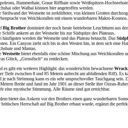
poleons, Hammerhaie, Graue Riffhaie sowie Weißspitzen-Hochseehaie, 
chshai oder Walhai können hier angetroffen werden.
e Steilwand der Westseite ist zerklüfteter, von kleinen Grotten durchz
rbenpracht von Weichkorallen mit einem wunderbaren Makro-Kosmos.
uf
Big Brother
dominiert der noch heute betriebene Leuchtturm aus de
e Schiffe ankern an der Westseite bis zur Südspitze des Plateaus.
 häufigsten werden die Westseite und das Plateau betaucht. Das
Südp
sten. Ein Canyon zieht sich bis in den Westen hin, in dem sich eine Ha
chshaie und Mantas.
e
Westseite
bietet ebenfalls eine schöne Mischung aus Weichkorallen un
was Glück, „Grossfisch“ zu entdecken.
d es gibt ein weiteres Highlight: das wunderschön bewachsene
Wrack
ner Tiefe zwischen 8 und 85 Metern aufrecht am abfallenden Riff
). Es 
d je nach Strömung kann es ein sehr anspruchsvoller Tauchgang sein. 
 Metern Breite und fand im Jahr 1901 an dieser Stelle ihre Ozean-Ruhest
efe eine mystische Stimmung. Alle Räume sind gut erreichbar.
dem bietet das Ankern vor den Brothers einen ganz wunderbaren Sonne
r britischen Herrschaft auf Big Brother erbaut wurde, ergänzt die perfek