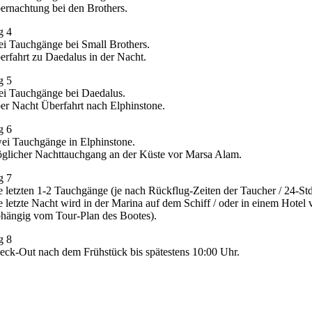
ernachtung bei den Brothers.
g 4
ei Tauchgänge bei Small Brothers.
erfahrt zu Daedalus in der Nacht.
g 5
ei Tauchgänge bei Daedalus.
er Nacht Überfahrt nach Elphinstone.
g 6
ei Tauchgänge in Elphinstone.
glicher Nachttauchgang an der Küste vor Marsa Alam.
g 7
e letzten 1-2 Tauchgänge (je nach Rückflug-Zeiten der Taucher / 24-St
e letzte Nacht wird in der Marina auf dem Schiff / oder in einem Hotel 
bhängig vom Tour-Plan des Bootes).
g 8
eck-Out nach dem Frühstück bis spätestens 10:00 Uhr.