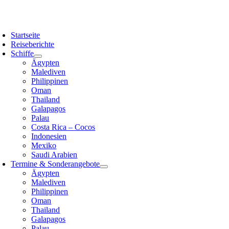
Zum
Inhalt
oggle
springen
avigation
Startseite
Reiseberichte
Schiffe
Ägypten
Malediven
Philippinen
Oman
Thailand
Galapagos
Palau
Costa Rica – Cocos
Indonesien
Mexiko
Saudi Arabien
Termine & Sonderangebote
Ägypten
Malediven
Philippinen
Oman
Thailand
Galapagos
Palau