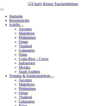
Zum
Inhalt
Toggle
springen
Navigation
Startseite
Reiseberichte
Schiffe
Ägypten
Malediven
Philippinen
Oman
Thailand
Galapagos
Palau
Costa Rica – Cocos
Indonesien
Mexiko
Saudi Arabien
Termine & Sonderangebote
Ägypten
Malediven
Philippinen
Oman
Thailand
Galapagos
Palau