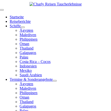
Zum
Inhalt
Toggle
springen
Navigation
Startseite
Reiseberichte
Schiffe
Ägypten
Malediven
Philippinen
Oman
Thailand
Galapagos
Palau
Costa Rica – Cocos
Indonesien
Mexiko
Saudi Arabien
Termine & Sonderangebote
Ägypten
Malediven
Philippinen
Oman
Thailand
Galapagos
Palau